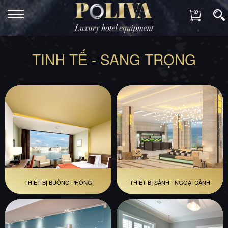
TINH TẾ - SANG TRỌNG
THIẾT BỊ BUỒNG PHÒNG
THIẾT BỊ SẢNH - NGOẠI CẢNH