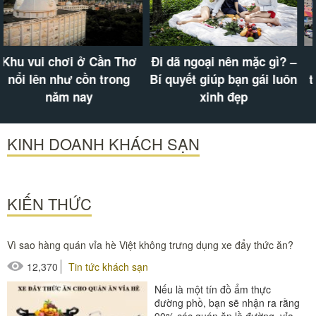
Chợ Bến Thành – biểu
Khu vui chơi ở Cần Thơ
tượng của Sài Gòn có gì
nổi lên như cồn trong
hấp dẫn?
năm nay
KINH DOANH KHÁCH SẠN
KIẾN THỨC
Vì sao hàng quán vỉa hè Việt không trưng dụng xe đẩy thức ăn?
12,370
Tin tức khách sạn
Nếu là một tín đồ ẩm thực
đường phồ, bạn sẽ nhận ra rằng