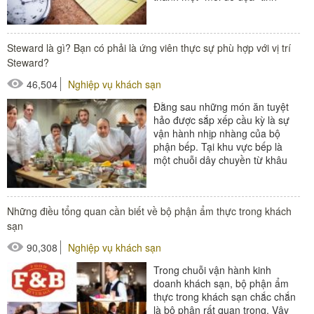
thần. Vậy deadline...
#thiết bị buồng phòng
Steward là gì? Bạn có phải là ứng viên thực sự phù hợp với vị trí
#thiết bị sảnh - ngoại cảnh
Steward?
46,504
Nghiệp vụ khách sạn
Đằng sau những món ăn tuyệt
hảo được sắp xếp cầu kỳ là sự
vận hành nhịp nhàng của bộ
phận bếp. Tại khu vực bếp là
một chuỗi dây chuyền từ khâu
chuẩn bị nguyên liệu đến...
#đồ amenities khách sạn
Những điều tổng quan cần biết về bộ phận ẩm thực trong khách
#thiết bị nhà hàng - bếp
sạn
90,308
Nghiệp vụ khách sạn
Trong chuỗi vận hành kinh
doanh khách sạn, bộ phận ẩm
thực trong khách sạn chắc chắn
là bộ phận rất quan trọng. Vậy