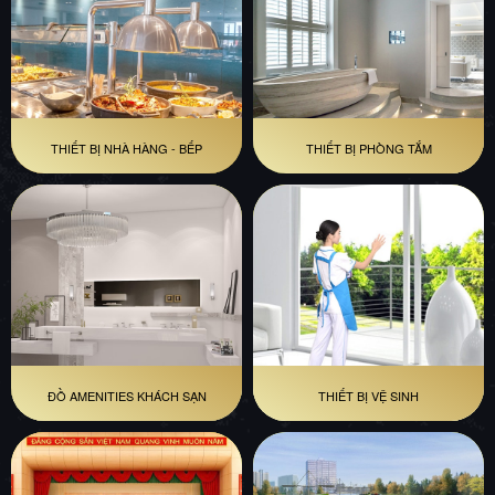
THIẾT BỊ NHÀ HÀNG - BẾP
THIẾT BỊ PHÒNG TẮM
ĐỒ AMENITIES KHÁCH SẠN
THIẾT BỊ VỆ SINH