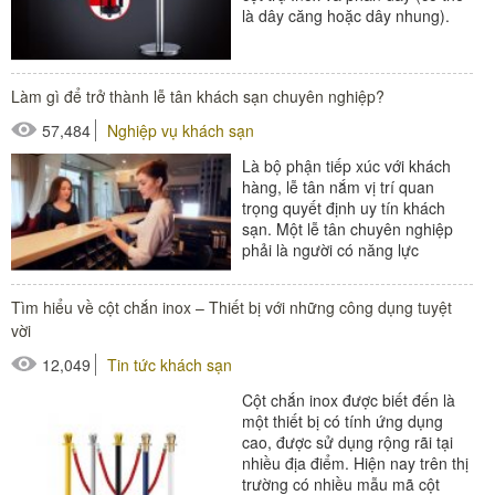
là dây căng hoặc dây nhung).
Vậy vì...
#cột chắn inox
Làm gì để trở thành lễ tân khách sạn chuyên nghiệp?
57,484
Nghiệp vụ khách sạn
Là bộ phận tiếp xúc với khách
hàng, lễ tân nắm vị trí quan
trọng quyết định uy tín khách
sạn. Một lễ tân chuyên nghiệp
phải là người có năng lực
chuyên môn tốt và khả năng...
Tìm hiểu về cột chắn inox – Thiết bị với những công dụng tuyệt
#thiết bị sảnh - ngoại cảnh
vời
12,049
Tin tức khách sạn
Cột chắn inox được biết đến là
một thiết bị có tính ứng dụng
cao, được sử dụng rộng rãi tại
nhiều địa điểm. Hiện nay trên thị
trường có nhiều mẫu mã cột