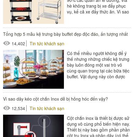
90% các quán ăn lề đường, vỉa
hè không trang bị xe đẩy phục
vụ, kể cả xe đẩy thức ăn. Vì sao
chúng...
#xe đẩy thức ăn
Tổng hợp 5 mẫu kệ trưng bày buffet đẹp độc đáo, ấn tượng nhất
14,402
Tin tức khách sạn
Có thể nhiều người không để ý
thế nhưng những chiếc kệ trưng
bày luôn đóng một vai trò vô
cùng quan trọng tại các bữa tiệc
buffet. Vật dụng này còn được
xem như yếu tố quyết...
#thiết bị nhà hàng - bếp
Vì sao dây kéo cột chắn Inox dễ bị hỏng hóc đến vậy?
12,534
Tin tức khách sạn
Cột chắn inox là thiết bị được sử
dụng vô cùng phổ biến hiện nay.
Thiết bị này bao gồm phần phần
cột trụ Inox và phân dây (có thể