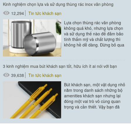
Kinh nghiệm chọn lựa và sử dụng thùng rác inox văn phòng
12,294
Tin tức khách sạn
Lựa chọn thùng rác văn phòng
không quá khó, nhưng lựa chọn
và sử dụng thế nào để đảm bảo
tính thẩm mỹ và chất lượng thì
không hề dễ dàng. Đừng bỏ qua
kinh nghiệm chọn lựa...
#thùng rác
3 kinh nghiệm mua bút khách sạn tốt, hữu ích ít ai nói với bạn
#thùng rác inox
39,638
Tin tức khách sạn
#thùng rác trong phòng
Bút khách sạn, một vật dụng nhỏ
#thùng rác văn phòng
nằm trong danh sách những bộ
amenities khách sạn nhưng lại
đóng một vai trò vô cùng quan
trọng và cần thiết. Vậy bạn đã
biết cách chọn mua bút tốt...
#đồ amenities khách sạn