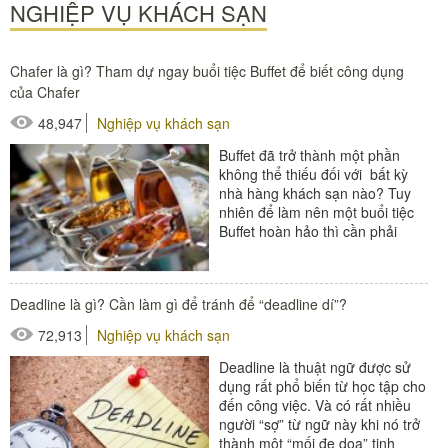
NGHIỆP VỤ KHÁCH SẠN
Chafer là gì? Tham dự ngay buổi tiệc Buffet để biết công dụng
của Chafer
48,947
Nghiệp vụ khách sạn
Buffet đã trở thành một phần
không thể thiếu đối với bất kỳ
nhà hàng khách sạn nào? Tuy
nhiên để làm nên một buổi tiệc
Buffet hoàn hảo thì cần phải
chuẩn bị những vật dụng hâm...
#thiết bị nhà hàng - bếp
Deadline là gì? Cần làm gì để tránh để “deadline dí”?
72,913
Nghiệp vụ khách sạn
Deadline là thuật ngữ được sử
dụng rất phổ biến từ học tập cho
đến công việc. Và có rất nhiều
người “sợ” từ ngữ này khi nó trở
thành một “mối đe dọa” tinh