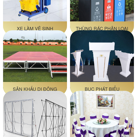
XE LÀM VỆ SINH
THÙNG RÁC PHÂN LOẠI
SÂN KHẤU DI ĐỘNG
BỤC PHÁT BIỂU