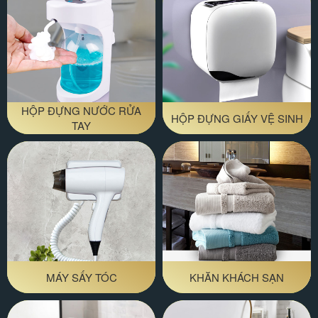
HỘP ĐỰNG NƯỚC RỬA
HỘP ĐỰNG GIẤY VỆ SINH
TAY
MÁY SẤY TÓC
KHĂN KHÁCH SẠN