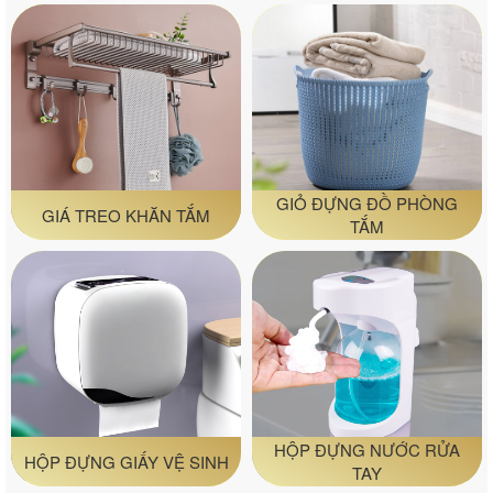
GIỎ ĐỰNG ĐỒ PHÒNG
GIÁ TREO KHĂN TẮM
TẮM
HỘP ĐỰNG NƯỚC RỬA
HỘP ĐỰNG GIẤY VỆ SINH
TAY