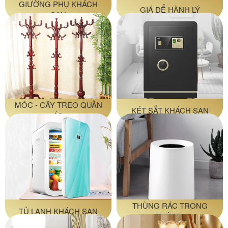
GIƯỜNG PHỤ KHÁCH
GIÁ ĐỂ HÀNH LÝ
SẠN
MÓC - CÂY TREO QUẦN
KÉT SẮT KHÁCH SẠN
ÁO
THÙNG RÁC TRONG
TỦ LẠNH KHÁCH SẠN
PHÒNG