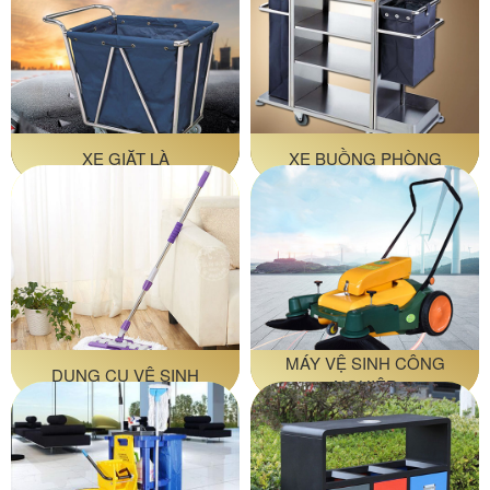
XE GIẶT LÀ
XE BUỒNG PHÒNG
MÁY VỆ SINH CÔNG
DỤNG CỤ VỆ SINH
NGHIỆP