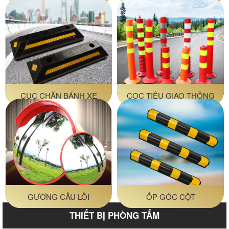
CỤC CHẶN BÁNH XE
CỌC TIÊU GIAO THÔNG
GƯƠNG CẦU LỒI
ỐP GÓC CỘT
THIẾT BỊ PHÒNG TẮM