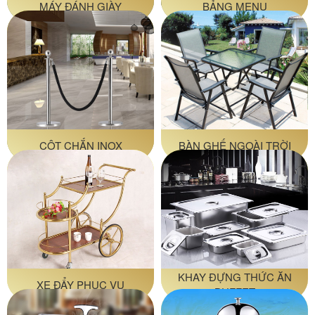
MÁY ĐÁNH GIÀY
BẢNG MENU
CỘT CHẮN INOX
BÀN GHẾ NGOÀI TRỜI
KHAY ĐỰNG THỨC ĂN
XE ĐẨY PHỤC VỤ
BUFFET