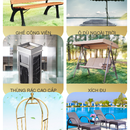
GHẾ CÔNG VIÊN
Ô DÙ NGOÀI TRỜI
THÙNG RÁC CAO CẤP
XÍCH ĐU