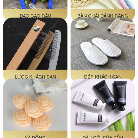
DAO CẠO RÂU
BÀN CHẢI ĐÁNH RĂNG
LƯỢC KHÁCH SẠN
DÉP KHÁCH SẠN
XÀ BÔNG
DẦU GỘI SỮA TẮM