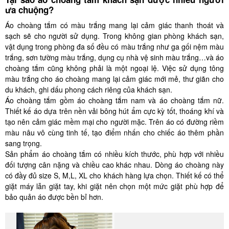
ưa chuộng?
Áo choàng tắm có màu trắng mang lại cảm giác thanh thoát và
sạch sẽ cho người sử dụng. Trong không gian phòng khách sạn,
vật dụng trong phòng đa số đều có màu trắng như ga gối nệm màu
trắng, sơn tường màu trắng, dụng cụ nhà vệ sinh màu trắng…và áo
choàng tắm cũng không phải là một ngoại lệ. Việc sử dụng tông
màu trắng cho áo choàng mang lại cảm giác mới mẻ, thư giãn cho
du khách, ghi dấu phong cách riêng của khách sạn.
Áo choàng tắm gồm áo choàng tắm nam và áo choàng tắm nữ.
Thiết kế áo dựa trên nền vải bông hút ẩm cực kỳ tốt, thoáng khí và
tạo nên cảm giác mềm mại cho người mặc. Trên áo có đường riềm
màu nâu vô cùng tinh tế, tạo điểm nhấn cho chiếc áo thêm phần
sang trọng.
Sản phẩm áo choàng tắm có nhiều kích thước, phù hợp với nhiều
đối tượng cân nặng và chiều cao khác nhau. Dòng áo choàng này
có đầy đủ size S, M,L, XL cho khách hàng lựa chọn. Thiết kế có thể
giặt máy lẫn giặt tay, khi giặt nên chọn một mức giặt phù hợp để
bảo quản áo được bền bỉ hơn.