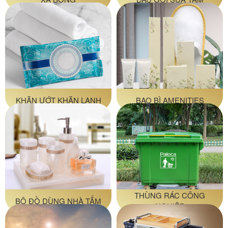
KHĂN ƯỚT KHĂN LẠNH
BAO BÌ AMENITIES
THÙNG RÁC CÔNG
BỘ ĐỒ DÙNG NHÀ TẮM
NGHIỆP