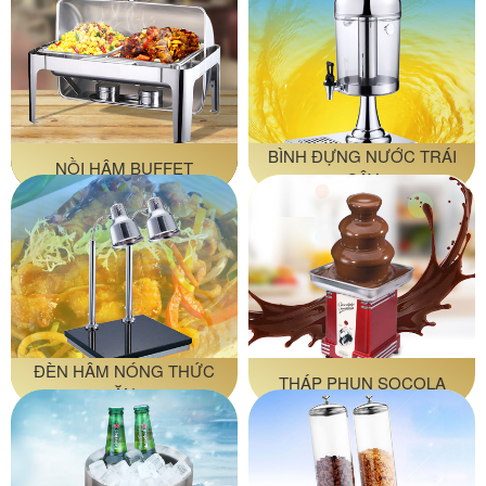
BÌNH ĐỰNG NƯỚC TRÁI
NỒI HÂM BUFFET
CÂY
ĐÈN HÂM NÓNG THỨC
THÁP PHUN SOCOLA
ĂN