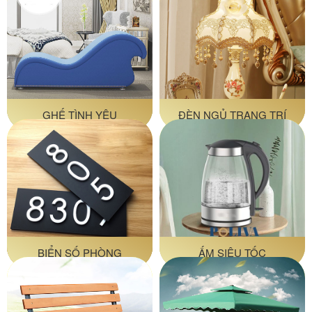
GHẾ TÌNH YÊU
ĐÈN NGỦ TRANG TRÍ
BIỂN SỐ PHÒNG
ẤM SIÊU TỐC