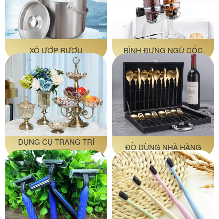
XÔ ƯỚP RƯỢU
BÌNH ĐỰNG NGŨ CỐC
DỤNG CỤ TRANG TRÍ
ĐỒ DÙNG NHÀ HÀNG
BUFFET