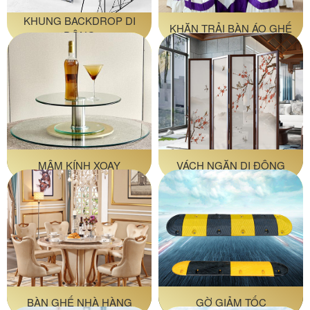
KHUNG BACKDROP DI
KHĂN TRẢI BÀN ÁO GHẾ
ĐỘNG
MÂM KÍNH XOAY
VÁCH NGĂN DI ĐỘNG
BÀN GHẾ NHÀ HÀNG
GỜ GIẢM TỐC