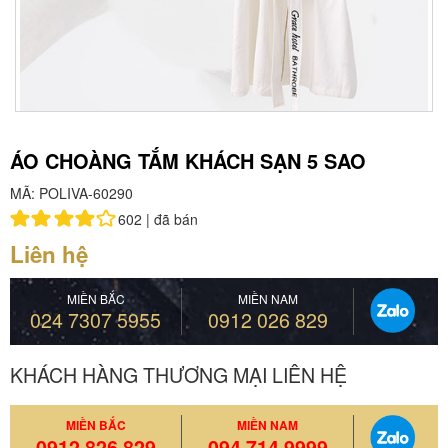
ÁO CHOÀNG TẮM KHÁCH SẠN 5 SAO
MÃ: POLIVA-60290
602 |
đã bán
Liên hệ
MIỀN BẮC
MIỀN NAM
024 7307 5955
0912 026 829
KHÁCH HÀNG THƯƠNG MẠI LIÊN HỆ
MIỀN BẮC
MIỀN NAM
0912 826 829
094 714 9999