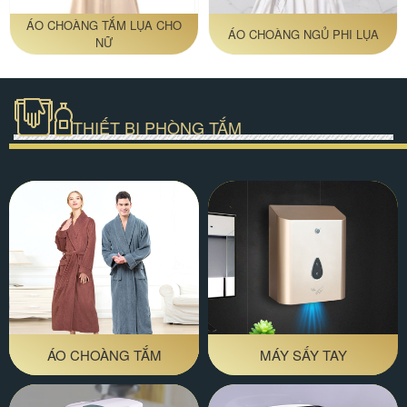
ÁO CHOÀNG TẮM LỤA CHO
ÁO CHOÀNG NGỦ PHI LỤA
NỮ
THIẾT BỊ PHÒNG TẮM
ÁO CHOÀNG TẮM
MÁY SẤY TAY