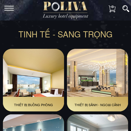
TINH TẾ - SANG TRỌNG
THIẾT BỊ BUỒNG PHÒNG
THIẾT BỊ SẢNH - NGOẠI CẢNH