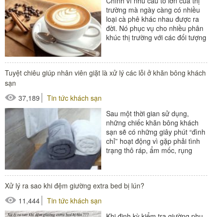
Chính vì nhu cầu to lớn của thị
trường mà ngày càng có nhiều
loại cà phê khác nhau được ra
đời. Nó phục vụ cho nhiều phân
khúc thị trường với các đối tượng
khác nhau. Và...
#đồ amenities khách sạn
Tuyệt chiêu giúp nhân viên giặt là xử lý các lỗi ở khăn bông khách
#thiết bị nhà hàng - bếp
sạn
37,189
Tin tức khách sạn
Sau một thời gian sử dụng,
những chiếc khăn bông khách
sạn sẽ có những giây phút “đình
chỉ” hoạt động vì gặp phải tình
trạng thô ráp, ẩm mốc, rụng
lông. Và rồi rõ ràng, những chiếc
khăn mới...
Xử lý ra sao khi đệm giường extra bed bị lún?
#áo choàng tắm
11,444
Tin tức khách sạn
#đồ dùng phòng tắm
Khi định kỳ kiểm tra giường phụ
#khăn khách sạn