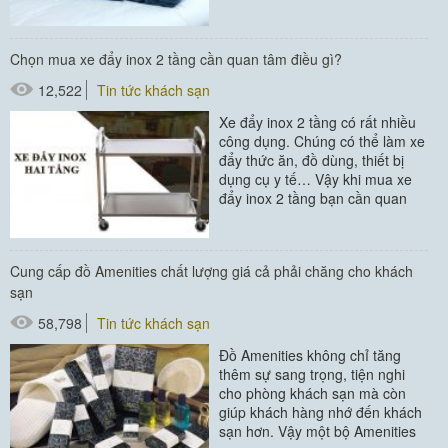
các bí quyết sau đây. Đây đều là
những...
Chọn mua xe đẩy inox 2 tầng cần quan tâm điều gì?
#đồ dùng phòng tắm
12,522
Tin tức khách sạn
#khăn khách sạn
Xe đẩy inox 2 tầng có rất nhiều
công dụng. Chúng có thể làm xe
đẩy thức ăn, đồ dùng, thiết bị
dụng cụ y tế… Vậy khi mua xe
đẩy inox 2 tầng bạn cần quan
tâm...
#xe đẩy thức ăn
Cung cấp đồ Amenities chất lượng giá cả phải chăng cho khách
sạn
58,798
Tin tức khách sạn
Đồ Amenities không chỉ tăng
thêm sự sang trọng, tiện nghi
cho phòng khách sạn mà còn
giúp khách hàng nhớ đến khách
sạn hơn. Vậy một bộ Amenities