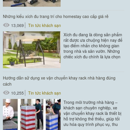
gồm những đồ vật nào? Địa chỉ
cung cấp...
Những kiểu xích đu trang trí cho homestay cao cấp giá rẻ
#amenities khách sạn
13,069
Tin tức khách sạn
#đồ amenities khách sạn
Xích đu đang là dòng sản phẩm
rất được ưa chuộng hiện nay để
tạo điểm nhấn cho không gian
trong nhà và sân vườn. Những
chiếc xích đu chính là lựa chọn
hoàn hảo để bạn biến...
Hướng dẫn sử dụng xe vận chuyển khay rack nhà hàng đúng
cách
10,255
Tin tức khách sạn
Trong môi trường nhà hàng –
khách sạn chuyên nghiệp, xe
vận chuyển khay rack là thiết bị
hỗ trợ không thể thiếu, giúp tối
ưu hóa quy trình phục vụ, thu
gom và vận chuyển chén đĩa,...