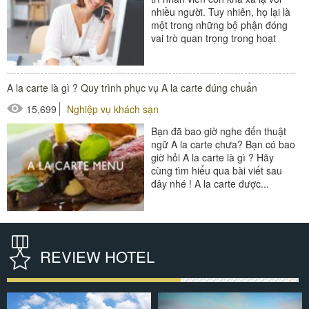
nhiều người. Tuy nhiên, họ lại là
một trong những bộ phận đóng
vai trò quan trọng trong hoạt
động của khối...
#đồ amenities khách sạn
A la carte là gì ? Quy trình phục vụ A la carte đúng chuẩn
#thiết bị nhà hàng - bếp
15,699
Nghiệp vụ khách sạn
Bạn đã bao giờ nghe đến thuật
ngữ A la carte chưa? Bạn có bao
giờ hỏi A la carte là gì ? Hãy
cùng tìm hiểu qua bài viết sau
đây nhé ! A la carte được...
#thiết bị nhà hàng - bếp
REVIEW HOTEL