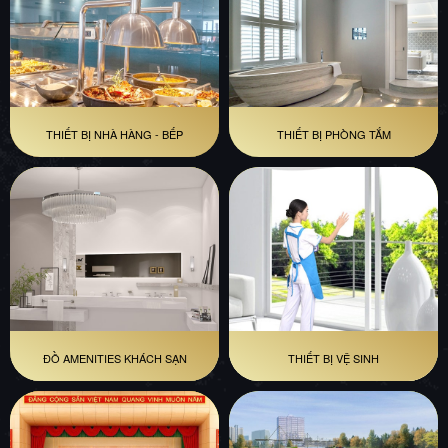
THIẾT BỊ NHÀ HÀNG - BẾP
THIẾT BỊ PHÒNG TẮM
ĐỒ AMENITIES KHÁCH SẠN
THIẾT BỊ VỆ SINH