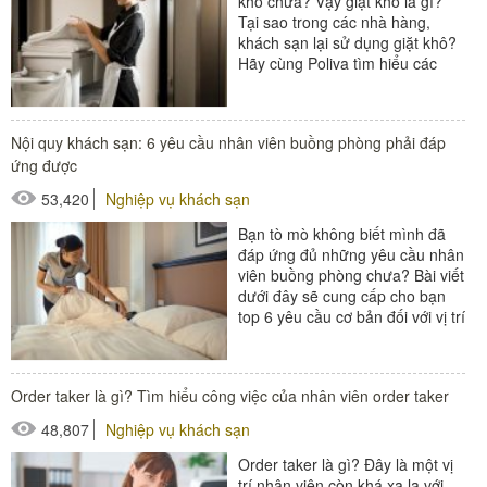
khô chưa? Vậy giặt khô là gì?
Tại sao trong các nhà hàng,
khách sạn lại sử dụng giặt khô?
Hãy cùng Poliva tìm hiểu các
thông tin về giặt khô...
#xe giặt là
Nội quy khách sạn: 6 yêu cầu nhân viên buồng phòng phải đáp
ứng được
53,420
Nghiệp vụ khách sạn
Bạn tò mò không biết mình đã
đáp ứng đủ những yêu cầu nhân
viên buồng phòng chưa? Bài viết
dưới đây sẽ cung cấp cho bạn
top 6 yêu cầu cơ bản đối với vị trí
này....
#Buồng phòng khách sạn
Order taker là gì? Tìm hiểu công việc của nhân viên order taker
#thiết bị buồng phòng
48,807
Nghiệp vụ khách sạn
#xe buồng phòng
Order taker là gì? Đây là một vị
#xe giặt là
trí nhân viên còn khá xa lạ với