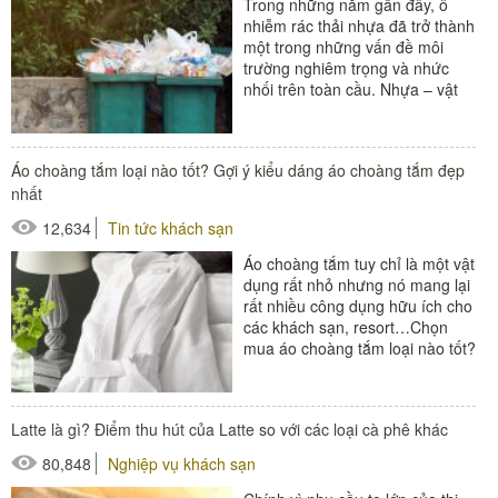
Trong những năm gần đây, ô
nhiễm rác thải nhựa đã trở thành
một trong những vấn đề môi
trường nghiêm trọng và nhức
nhối trên toàn cầu. Nhựa – vật
liệu tưởng chừng như vô hại và...
Áo choàng tắm loại nào tốt? Gợi ý kiểu dáng áo choàng tắm đẹp
nhất
12,634
Tin tức khách sạn
Áo choàng tắm tuy chỉ là một vật
dụng rất nhỏ nhưng nó mang lại
rất nhiều công dụng hữu ích cho
các khách sạn, resort…Chọn
mua áo choàng tắm loại nào tốt?
Kiểu dáng áo choàng tắm...
#áo choàng tắm
Latte là gì? Điểm thu hút của Latte so với các loại cà phê khác
#đồ dùng phòng tắm
80,848
Nghiệp vụ khách sạn
#khăn khách sạn