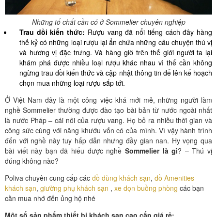
Những tố chất cần có ở Sommelier chuyên nghiệp
Trau dồi kiến thức:
Rượu vang đã nổi tiếng cách đây hàng
thế kỷ có những loại rượu lại ẩn chứa những câu chuyện thú vị
và hương vị đặc trưng. Và hàng giờ trên thế giới người ta lại
khám phá được nhiều loại rượu khác nhau vì thế cần không
ngừng trau dồi kiến thức và cập nhật thông tin để lên kế hoạch
chọn mua những loại rượu sắp tới.
Ở Việt Nam đây là một công việc khá mới mẻ, những người làm
nghề Sommelier thường được đào tạo bài bản từ nước ngoài nhất
là nước Pháp – cái nôi của rượu vang. Họ bỏ ra nhiều thời gian và
công sức cùng với năng khướu vốn có của mình. Vì vậy hành trình
đến với nghề này tuy hấp dẫn nhưng đầy gian nan. Hy vọng qua
bài viết này bạn đã hiểu được nghề
Sommelier là gì
? – Thú vị
đúng không nào?
Poliva chuyên cung cấp các
đồ dùng khách sạn
,
đồ Amenities
khách sạn
,
giường phụ khách sạn
,
xe dọn buồng phòng
các bạn
cần mua nhớ đến ủng hộ nhé
Một số sản phẩm thiết bị khách sạn cao cấp giá rẻ: