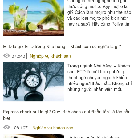
Chúng ta thường nghe tên gọi
thức uống mojito. Vậy mojito là
gì? Cách làm mojito như thế nào
và các loại mojito phổ biến hiện
nay ra sao? Hãy cùng Poliva tìm
hiểu ngay về loại thức...
#đồ amenities khách sạn
ETD là gì? ETD trong Nhà hàng – Khách sạn có nghĩa là gì?
#thiết bị nhà hàng - bếp
37,543
Nghiệp vụ khách sạn
Trong ngành Nhà hàng – Khách
sạn, ETD là một trong những
thuật ngữ chuyên ngành khiến
nhiều người thắc mắc. Không chỉ
những người nhân viên mới,
người trong nghề lâu năm cũng
gặp khó khăn trong...
#đồ amenities khách sạn
Express check-out là gì? Quy trình check-out “thần tốc” lễ tân cần
#thiết bị nhà hàng - bếp
biết
128,167
Nghiệp vụ khách sạn
Lĩnh vực quản trị khách sạn