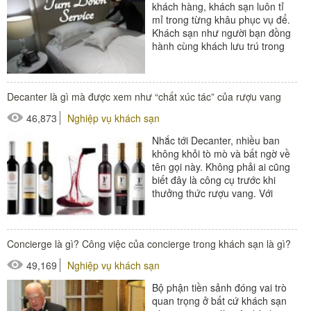
khách hàng, khách sạn luôn tỉ
mỉ trong từng khâu phục vụ để.
Khách sạn như người bạn đồng
hành cùng khách lưu trú trong
từng bữa ăn, giấc ngủ, tạo...
#đồ amenities khách sạn
Decanter là gì mà được xem như “chất xúc tác” của rượu vang
#thiết bị nhà hàng - bếp
46,873
Nghiệp vụ khách sạn
Nhắc tới Decanter, nhiều ban
không khỏi tò mò và bất ngờ về
tên gọi này. Không phải ai cũng
biết đây là công cụ trước khi
thưởng thức rượu vang. Với
người thích thưởng rượu thì
Decanter...
#thiết bị nhà hàng - bếp
Concierge là gì? Công việc của concierge trong khách sạn là gì?
49,169
Nghiệp vụ khách sạn
Bộ phận tiền sảnh đóng vai trò
quan trọng ở bất cứ khách sạn