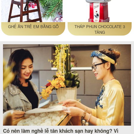
GHẾ ĂN TRẺ EM BẰNG GỖ
THÁP PHUN CHOCOLATE 3
TẦNG
Có nên làm nghề lễ tân khách sạn hay không? Vì