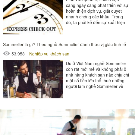
càng ngày càng phát triển với sự
hoàn thiện dịch vụ, giải quyết
nhanh chóng các khâu. Trong
đó, ta phải kể đến sự xuất hiện
của express check-out. Trải
nghiệm các...
#đồ amenities khách sạn
Sommelier là gì? Theo nghề Sommelier đánh thức vị giác tính tế
#thiết bị nhà hàng - bếp
53,958
Nghiệp vụ khách sạn
Dù ở Việt Nam nghề Sommelier
còn rất mới mẻ và không phải ở
nhà hàng khách sạn nào chịu chi
một số tiền lớn thể thuê những
người làm nghề Sommelier về
làm. Tuy nhiên đối với...
#thiết bị nhà hàng - bếp