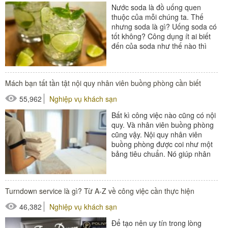
Nước soda là đồ uống quen
thuộc của mỗi chúng ta. Thế
nhưng soda là gì? Uống soda có
tốt không? Công dụng ít ai biết
đến của soda như thế nào thì
hãy cùng Poliva tìm hiểu...
#đồ amenities khách sạn
Mách bạn tất tần tật nội quy nhân viên buồng phòng cần biết
#thiết bị nhà hàng - bếp
55,962
Nghiệp vụ khách sạn
Bất kì công việc nào cũng có nội
quy. Và nhân viên buồng phòng
cũng vậy. Nội quy nhân viên
buồng phòng được coi như một
bảng tiêu chuẩn. Nó giúp nhân
viên dựa vào đó mà hành...
#Buồng phòng khách sạn
Turndown service là gì? Từ A-Z về công việc cần thực hiện
#thiết bị buồng phòng
46,382
Nghiệp vụ khách sạn
#xe buồng phòng
#xe giặt là
Để tạo nên uy tín trong lòng