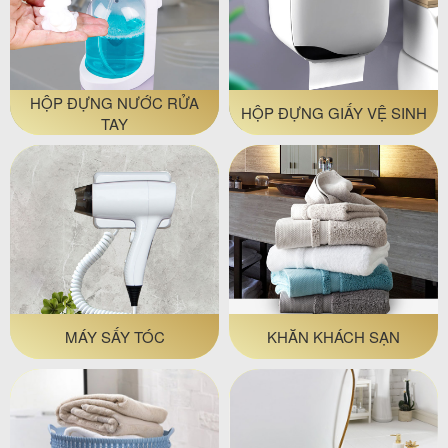
HỘP ĐỰNG NƯỚC RỬA
HỘP ĐỰNG GIẤY VỆ SINH
TAY
MÁY SẤY TÓC
KHĂN KHÁCH SẠN