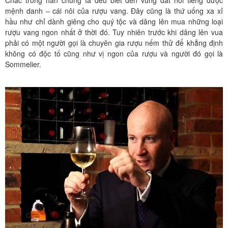
Chắc trong hẳn chúng ta đều biết đến vùng đất nổi tiếng được
mệnh danh – cái nôi của rượu vang. Đây cũng là thứ uống xa xỉ
hầu như chỉ dành giêng cho quý tộc và dâng lên mua những loại
rượu vang ngon nhất ở thời đó. Tuy nhiên trước khi dâng lên vua
phải có một người gọi là chuyên gia rượu nếm thử để khẳng định
không có độc tố cũng như vị ngon của rượu và người đó gọi là
Sommelier.