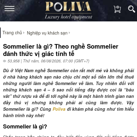
Trang chủ
Nghiệp vụ khách sạn
Sommelier là gì? Theo nghề Sommelier
đánh thức vị giác tính tế
53,958 | Thứ năm, 06/08/2026, 07:00 (GMT+7)
Dù ở Việt Nam nghề Sommelier còn rất mới mẻ và không phải
ở nhà hàng khách sạn nào chịu chi một số tiền lớn thể thuê
những người làm nghề Sommelier về làm. Tuy nhiên đối với
những khách sạn 4 – 5 sao nổi tiếng đây được coi là “báu
vât” thử rượu và để đi tới nghề này là một hành trình gian nan
đầy thú vị nhưng không phải ai cũng làm được. Vậy
Sommelier là gì? Cùng
Poliva
đi khám phá cũng như tìm hiểu
hành trình này nhé!
Sommelier là gì?