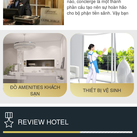
nào, concierge là một thành
phần cấu tạo nên sự hoàn hảo
cho bộ phận tiền sảnh. Vậy bạn
đã biết concierge là gì...
#đồ amenities khách sạn
#thiết bị nhà hàng - bếp
ĐỒ AMENITIES KHÁCH
THIẾT BỊ VỆ SINH
SẠN
REVIEW HOTEL