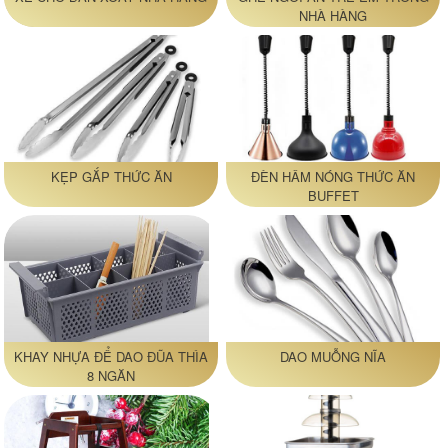
NHÀ HÀNG
KẸP GẮP THỨC ĂN
ĐÈN HÂM NÓNG THỨC ĂN
BUFFET
KHAY NHỰA ĐỂ DAO ĐŨA THÌA
DAO MUỖNG NĨA
8 NGĂN