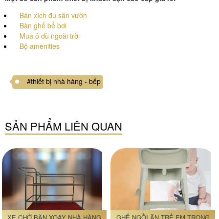
Bán xích đu sân vườn
Bàn ghế bể bơi
Mua ô dù ngoài trời
Bộ amenities
#thiết bị nhà hàng - bếp
SẢN PHẨM LIÊN QUAN
XE CHỞ BÀN XOAY NHÀ HÀNG
GHẾ NGỒI ĂN TRẺ EM TRONG