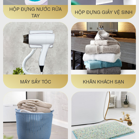
HỘP ĐỰNG NƯỚC RỬA
HỘP ĐỰNG GIẤY VỆ SINH
TAY
MÁY SẤY TÓC
KHĂN KHÁCH SẠN