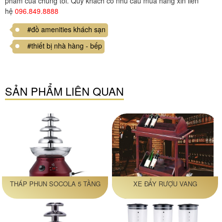
phẩm của chúng tôi. Quý khách có nhu cầu mua hàng xin liên
hệ
096.849.8888
#đồ amenities khách sạn
#thiết bị nhà hàng - bếp
SẢN PHẨM LIÊN QUAN
THÁP PHUN SOCOLA 5 TẦNG
XE ĐẨY RƯỢU VANG