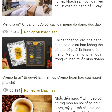
nghiệp khách sạn luôn đặt tiêu
chí Revpar lên hàng đầu. Vậy
Revpar là gì? Tầm quan trọng
và cách tính...
#thiết bị buồng phòng
Menu là gì? Choáng ngợp với các loại menu đa dạng, độc đáo
#xe buồng phòng
59,476
Nghiệp vụ khách sạn
#xe giặt là
Khi đặt chân tới các nhà hàng,
quán cafe, điều bạn không thể
bỏ qua có phải là tham khảo
menu. Menu là một phần quan
trọng khi bạn muốn kinh doanh
trong lĩnh vực nhà hàng-khách
sạn....
#đồ amenities khách sạn
Crema là gì? Bí quyết làm nên lớp Crema hoàn hảo của người
#thiết bị nhà hàng - bếp
pha chế
55,194
Nghiệp vụ khách sạn
Nhắc đến nước Ý xinh đẹp với
những món ăn nổi tiếng như
pizza, mỳ ý… mà còn biết đến