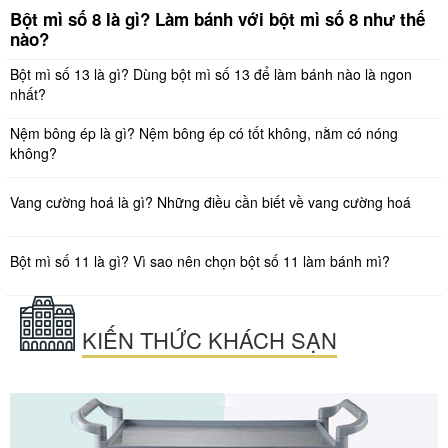
Bột mì số 8 là gì? Làm bánh với bột mì số 8 như thế
nào?
Bột mì số 13 là gì? Dùng bột mì số 13 để làm bánh nào là ngon
nhất?
Nệm bông ép là gì? Nệm bông ép có tốt không, nằm có nóng
không?
Vang cường hoá là gì? Những điều cần biết về vang cường hoá
Bột mì số 11 là gì? Vì sao nên chọn bột số 11 làm bánh mì?
KIẾN THỨC KHÁCH SẠN