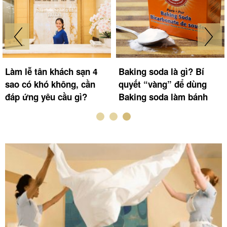
Làm lễ tân khách sạn 4
Baking soda là gì? Bí
sao có khó không, cần
quyết “vàng” để dùng
đáp ứng yêu cầu gì?
Baking soda làm bánh
ngon