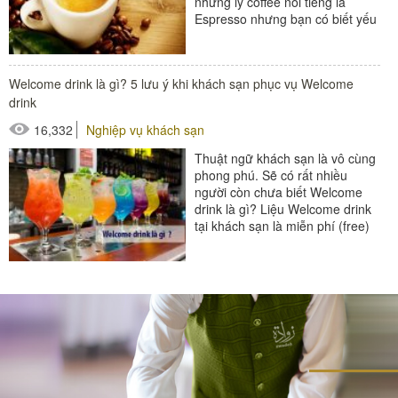
những ly coffee nổi tiếng là
Espresso nhưng bạn có biết yếu
tố quyết định đến vị ngon...
#thiết bị nhà hàng - bếp
Welcome drink là gì? 5 lưu ý khi khách sạn phục vụ Welcome
drink
16,332
Nghiệp vụ khách sạn
Thuật ngữ khách sạn là vô cùng
phong phú. Sẽ có rất nhiều
người còn chưa biết Welcome
drink là gì? Liệu Welcome drink
tại khách sạn là miễn phí (free)
hay sẽ bi tính phí. Và nếu...
#đồ amenities khách sạn
#thiết bị nhà hàng - bếp