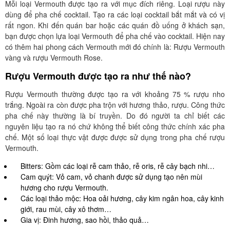
Mỗi loại Vermouth được tạo ra với mục đích riêng. Loại rượu này
dùng để pha chế cocktail. Tạo ra các loại cocktail bắt mắt và có vị
rất ngon. Khi đến quán bar hoặc các quán đồ uống ở khách sạn,
bạn được chọn lựa loại Vermouth để pha chế vào cocktail. Hiện nay
có thêm hai phong cách Vermouth mới đó chính là: Rượu Vermouth
vàng và rượu Vermouth Rose.
Rượu Vermouth được tạo ra như thế nào?
Rượu Vermouth thường được tạo ra với khoảng 75 % rượu nho
trắng. Ngoài ra còn được pha trộn với hương thảo, rượu. Công thức
pha chế này thường là bí truyền. Do đó người ta chỉ biết các
nguyên liệu tạo ra nó chứ không thể biết công thức chính xác pha
chế. Một số loại thực vật được được sử dụng trong pha chế rượu
Vermouth.
Bitters: Gồm các loại rễ cam thảo, rễ oris, rễ cây bạch nhi…
Cam quýt: Vỏ cam, vỏ chanh được sử dụng tạo nên mùi
hương cho rượu Vermouth.
Các loại thảo mộc: Hoa oải hương, cây kim ngân hoa, cây kinh
giới, rau mùi, cây xô thơm…
Gia vị: Đinh hương, sao hồi, thảo quả…