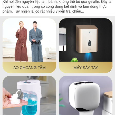
Khi nói đến nguyên liệu làm bánh, không thể bỏ qua gelatin. Đây là
nguyên liệu quan trọng có công dụng kết dính và làm đông thực
phẩm. Tuy nhiên lại có rất nhiều ý kiến trái chiều...
ÁO CHOÀNG TẮM
MÁY SẤY TAY