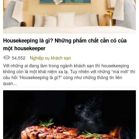
Housekeeping là gì? Những phẩm chất cần có của
một housekeeper
54,552
Nghiệp vụ khách sạn
Với những ai đang làm trong ngành khách sạn thì housekeeping
không còn là một khái niệm xa lạ. Tuy nhiên với những “ma mới” thì
câu hỏi “Housekeeping là gì?” cũng như những thông tin liên
quan...