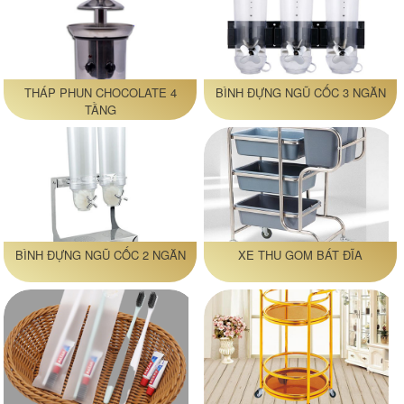
THÁP PHUN CHOCOLATE 4
BÌNH ĐỰNG NGŨ CỐC 3 NGĂN
TẦNG
BÌNH ĐỰNG NGŨ CỐC 2 NGĂN
XE THU GOM BÁT ĐĨA