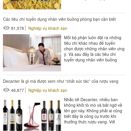
gì? Liệu nó...
#thiết bị nhà hàng - bếp
Các tiêu chí tuyển dụng nhân viên buồng phòng bạn cần biết
81,578
Nghiệp vụ khách sạn
Mỗi bộ phận luôn đặt ra những
tiêu chí khác nhau để tuyển
chọn được những nhân viên ưng
ý. Và sau đây là các tiêu chí
tuyển dụng nhân viên buồng
phòng ứng với các vị trí...
#Buồng phòng khách sạn
Decanter là gì mà được xem như “chất xúc tác” của rượu vang
#thiết bị buồng phòng
46,877
Nghiệp vụ khách sạn
#xe buồng phòng
#xe giặt là
Nhắc tới Decanter, nhiều ban
không khỏi tò mò và bất ngờ về
tên gọi này. Không phải ai cũng
biết đây là công cụ trước khi
thưởng thức rượu vang. Với
người thích thưởng rượu thì