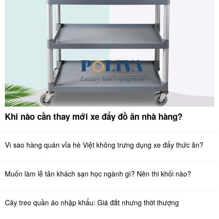
Khi nào cần thay mới xe đẩy đồ ăn nhà hàng?
Vì sao hàng quán vỉa hè Việt không trưng dụng xe đẩy thức ăn?
Muốn làm lễ tân khách sạn học ngành gì? Nên thi khối nào?
Cây treo quần áo nhập khẩu: Giá đắt nhưng thời thượng