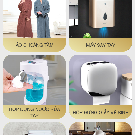
ÁO CHOÀNG TẮM
MÁY SẤY TAY
HỘP ĐỰNG NƯỚC RỬA
HỘP ĐỰNG GIẤY VỆ SINH
TAY