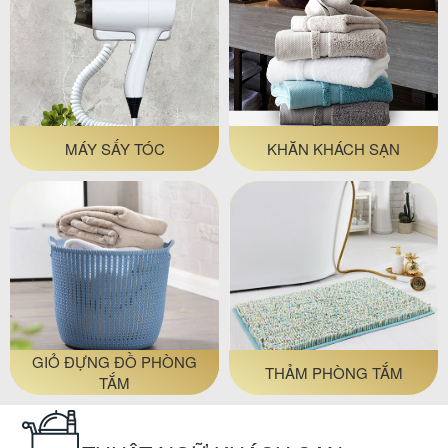
MÁY SẤY TÓC
KHĂN KHÁCH SẠN
GIỎ ĐỰNG ĐỒ PHÒNG
THẢM PHÒNG TẮM
TẮM