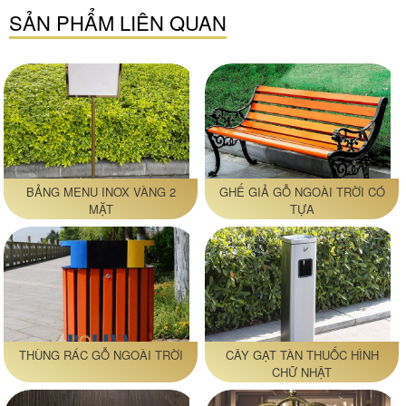
SẢN PHẨM LIÊN QUAN
BẢNG MENU INOX VÀNG 2
GHẾ GIẢ GỖ NGOÀI TRỜI CÓ
MẶT
TỰA
THÙNG RÁC GỖ NGOÀI TRỜI
CÂY GẠT TÀN THUỐC HÌNH
CHỮ NHẬT