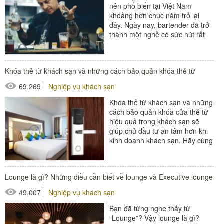
nên phổ biến tại Việt Nam
khoảng hơn chục năm trở lại
đây. Ngày nay, bartender đã trở
thành một nghề có sức hút rất
lớn đối với giới trẻ. Bạn băn...
#đồ amenities khách sạn
Khóa thẻ từ khách sạn và những cách bảo quản khóa thẻ từ
#thiết bị nhà hàng - bếp
69,269
Nghiệp vụ khách sạn
Khóa thẻ từ khách sạn và những
cách bảo quản khóa cửa thẻ từ
hiệu quả trong khách sạn sẽ
giúp chủ đầu tư an tâm hơn khi
kinh doanh khách sạn. Hãy cùng
Poliva tìm hiểu về...
#thiết bị buồng phòng
Lounge là gì? Những điều cần biết về lounge và Executive lounge
49,007
Nghiệp vụ khách sạn
Bạn đã từng nghe thấy từ
“Lounge”? Vậy lounge là gì?