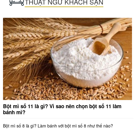
THUẬT NGỮ KHÁCH SẠN
Bột mì số 11 là gì? Vì sao nên chọn bột số 11 làm
bánh mì?
Bột mì số 8 là gì? Làm bánh với bột mì số 8 như thế nào?