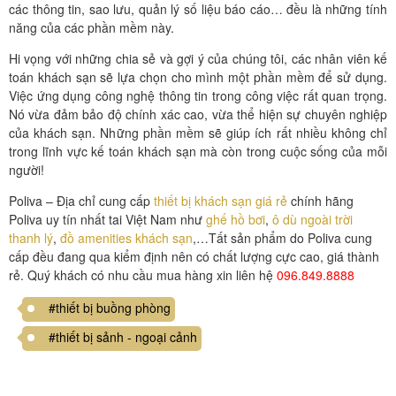
các thông tin, sao lưu, quản lý số liệu báo cáo… đều là những tính
năng của các phần mềm này.
Hi vọng với những chia sẻ và gợi ý của chúng tôi, các nhân viên kế
toán khách sạn sẽ lựa chọn cho mình một phần mềm để sử dụng.
Việc ứng dụng công nghệ thông tin trong công việc rất quan trọng.
Nó vừa đảm bảo độ chính xác cao, vừa thể hiện sự chuyên nghiệp
của khách sạn. Những phần mềm sẽ giúp ích rất nhiều không chỉ
trong lĩnh vực kế toán khách sạn mà còn trong cuộc sống của mỗi
người!
Poliva – Địa chỉ cung cấp
thiết bị khách sạn giá rẻ
chính hãng
Poliva uy tín nhất tai Việt Nam như
ghế hồ bơi
,
ô dù ngoài trời
thanh lý
,
đồ amenities khách sạn
,…Tất sản phẩm do Poliva cung
cấp đều đang qua kiểm định nên có chất lượng cực cao, giá thành
rẻ. Quý khách có nhu cầu mua hàng xin liên hệ
096.849.8888
#thiết bị buồng phòng
#thiết bị sảnh - ngoại cảnh