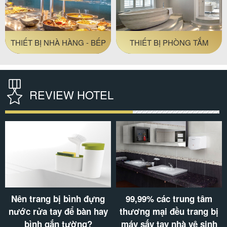
ĐỒ AMENITIES KHÁCH
THIẾT BỊ VỆ SINH
SẠN
REVIEW HOTEL
99,99% các trung tâm
Khách sạn không có máy
thương mại đều trang bị
sấy tóc: Điểm trừ chất
máy sấy tay nhà vệ sinh
lượng phục vụ