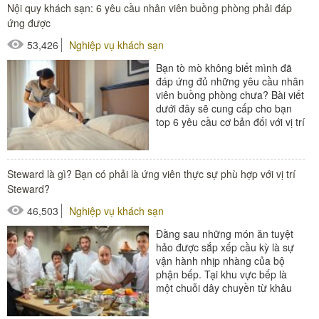
Nội quy khách sạn: 6 yêu cầu nhân viên buồng phòng phải đáp
#thiết bị nhà hàng - bếp
ứng được
53,426
Nghiệp vụ khách sạn
Bạn tò mò không biết mình đã
đáp ứng đủ những yêu cầu nhân
viên buồng phòng chưa? Bài viết
dưới đây sẽ cung cấp cho bạn
top 6 yêu cầu cơ bản đối với vị trí
này....
#Buồng phòng khách sạn
Steward là gì? Bạn có phải là ứng viên thực sự phù hợp với vị trí
#thiết bị buồng phòng
Steward?
#xe buồng phòng
46,503
Nghiệp vụ khách sạn
#xe giặt là
Đằng sau những món ăn tuyệt
hảo được sắp xếp cầu kỳ là sự
vận hành nhịp nhàng của bộ
phận bếp. Tại khu vực bếp là
một chuỗi dây chuyền từ khâu
chuẩn bị nguyên liệu đến...
#đồ amenities khách sạn