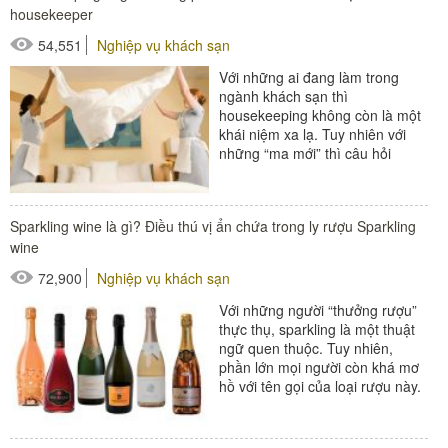
housekeeper
54,551
Nghiệp vụ khách sạn
Với những ai đang làm trong
ngành khách sạn thì
housekeeping không còn là một
khái niệm xa lạ. Tuy nhiên với
những “ma mới” thì câu hỏi
“Housekeeping là gì?” cũng như
những thông tin liên quan...
#Buồng phòng khách sạn
Sparkling wine là gì? Điều thú vị ẩn chứa trong ly rượu Sparkling
#thiết bị buồng phòng
wine
#xe buồng phòng
72,900
Nghiệp vụ khách sạn
#xe giặt là
Với những người “thưởng rượu”
thực thụ, sparkling là một thuật
ngữ quen thuộc. Tuy nhiên,
phần lớn mọi người còn khá mơ
hồ với tên gọi của loại rượu này.
Khá tương tự với nhau nên mọi...
#đồ amenities khách sạn