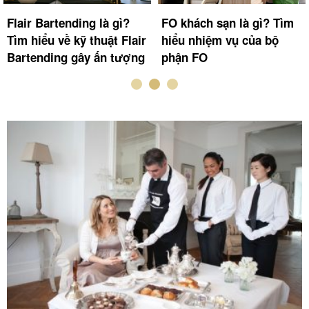
Room attendant là gì? Kỹ
Deadline là gì? Cần làm
năng dọn phòng nhanh
gì để tránh để “deadline
của room attendant
dí”?