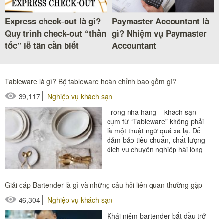
Express check-out là gì?
Paymaster Accountant là
Quy trình check-out “thần
gì? Nhiệm vụ Paymaster
tốc” lễ tân cần biết
Accountant
Tableware là gì? Bộ tableware hoàn chỉnh bao gồm gì?
39,117
Nghiệp vụ khách sạn
Trong nhà hàng – khách sạn,
cụm từ “Tableware” không phải
là một thuật ngữ quá xa lạ. Để
đảm bảo tiêu chuẩn, chất lượng
dịch vụ chuyên nghiệp hài lòng
khách hàng, một bộ Tableware
đầy đủ...
#đồ amenities khách sạn
Giải đáp Bartender là gì và những câu hỏi liên quan thường gặp
#thiết bị nhà hàng - bếp
46,304
Nghiệp vụ khách sạn
Khái niệm bartender bắt đầu trở