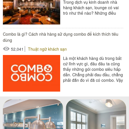
Trong dịch vụ kinh doanh nhà
hàng khách sạn, lounge có vai
trò như thế nào? Những điều
cần biết về lounge là gì? Hãy
cùng Poliva...
#đồ amenities khách sạn
Combo là gì? Cách nhà hàng sử dụng combo để kích thích tiêu
#thiết bị nhà hàng - bếp
dùng
52,041
Thuật ngữ khách sạn
Là một khách hàng dù trong bất
cứ lĩnh vực gì, đâu đâu ta cũng
thấy những gói combo siêu hấp
dẫn. Chẳng phải đau đầu, chẳng
phải đắn đo vì đã có combo. Vậy
thì, hình dung...
#thiết bị nhà hàng - bếp