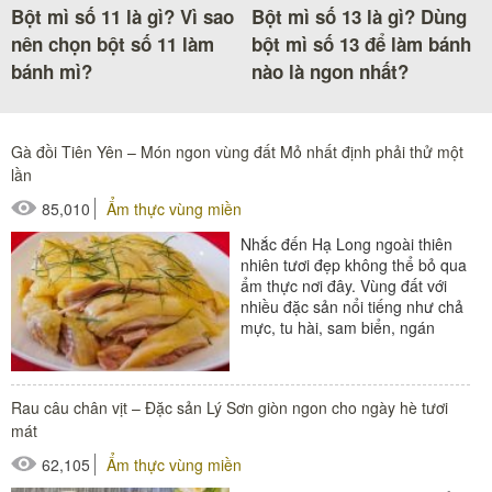
Bột mì số 11 là gì? Vì sao
Bột mì số 13 là gì? Dùng
nên chọn bột số 11 làm
bột mì số 13 để làm bánh
bánh mì?
nào là ngon nhất?
Gà đồi Tiên Yên – Món ngon vùng đất Mỏ nhất định phải thử một
lần
85,010
Ẩm thực vùng miền
Nhắc đến Hạ Long ngoài thiên
nhiên tươi đẹp không thể bỏ qua
ẩm thực nơi đây. Vùng đất với
nhiều đặc sản nổi tiếng như chả
mực, tu hài, sam biển, ngán
biển. Món gà đồi Tiên...
Rau câu chân vịt – Đặc sản Lý Sơn giòn ngon cho ngày hè tươi
mát
62,105
Ẩm thực vùng miền