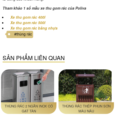
Tham khảo 1 số mẫu xe thu gom rác của Poliva
Xe thu gom rác 400l
Xe thu gom rác 500l
Xe thu gom rác bằng nhựa
#thùng rác
SẢN PHẨM LIÊN QUAN
THÙNG RÁC 2 NGĂN INOX CÓ
THÙNG RÁC THÉP PHUN SƠN
GẠT TÀN
MÀU NÂU