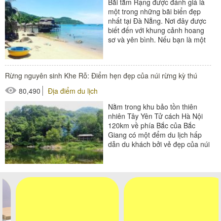
Bãi tắm Rạng được đánh giá là
một trong những bãi biển đẹp
nhất tại Đà Nẵng. Nơi đây được
biết đến với khung cảnh hoang
sơ và yên bình. Nếu bạn là một
người không thích sự...
Rừng nguyên sinh Khe Rỗ: Điểm hẹn đẹp của núi rừng kỳ thú
80,490
Địa điểm du lịch
Nằm trong khu bảo tồn thiên
nhiên Tây Yên Tử cách Hà Nội
120km về phía Bắc của Bắc
Giang có một đểm du lịch hấp
dẫn du khách bởi vẻ đẹp của núi
rừng kỳ thú hoang...