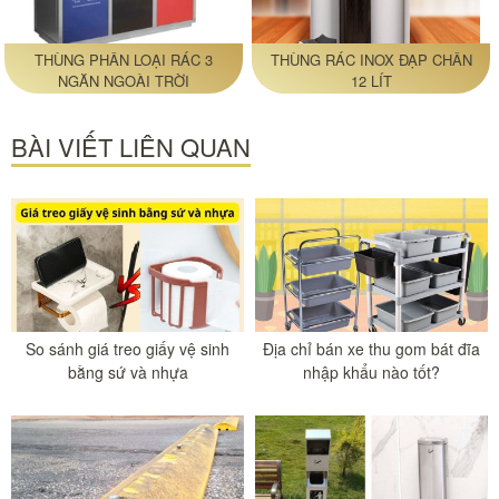
THÙNG PHÂN LOẠI RÁC 3
THÙNG RÁC INOX ĐẠP CHÂN
NGĂN NGOÀI TRỜI
12 LÍT
BÀI VIẾT LIÊN QUAN
So sánh giá treo giấy vệ sinh
Địa chỉ bán xe thu gom bát đĩa
bằng sứ và nhựa
nhập khẩu nào tốt?