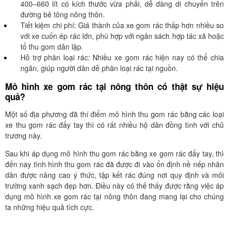
400–660 lít có kích thước vừa phải, dễ dàng di chuyển trên
đường bê tông nông thôn.
Tiết kiệm chi phí: Giá thành của xe gom rác thấp hơn nhiều so
với xe cuốn ép rác lớn, phù hợp với ngân sách hợp tác xã hoặc
tổ thu gom dân lập.
Hỗ trợ phân loại rác: Nhiều xe gom rác hiện nay có thể chia
ngăn, giúp người dân dễ phân loại rác tại nguồn.
Mô hình xe gom rác tại nông thôn có thật sự hiệu
quả?
Một số địa phương đã thí điểm mô hình thu gom rác bằng các loại
xe thu gom rác đẩy tay thì có rất nhiều hộ dân đồng tình với chủ
trương này.
Sau khi áp dụng mô hình thu gom rác bằng xe gom rác đẩy tay, thì
đến nay tình hình thu gom rác đã được đi vào ổn định nề nếp nhân
dân được nâng cao ý thức, tập kết rác đúng nơi quy định và môi
trường xanh sạch đẹp hơn. Điều này có thế thấy được rằng việc áp
dụng mô hình xe gom rác tại nông thôn đang mang lại cho chúng
ta những hiệu quả tích cực.