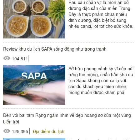
Rau câu chân vịt là món ăn bổ
dưỡng đặc sản của miền Trung.
Đây là thực phẩm chứa nhiều
dinh dưỡng, đặc biệt bổ sung
nhiều canxi, iot tốt cho sức khỏe.
Rau câu được chế biến...
Review khu du lịch SAPA sống động như trong tranh
104,811
Sở hữu phong cảnh kỳ vĩ của núi
rừng thơ mộng, chắc hẳn khu du
lịch Sapa không còn xa lạ với
các du khách yêu thiên nhiên,
mong muốn được khám phá
nhiều điều mới mẻ. Nếu...
Đến với bãi tắm Rạng ngắm nhìn vẻ đẹp hoang sơ của một vùng
biển trời
125,395
Địa điểm du lịch