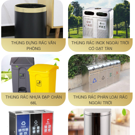
THÙNG ĐỰNG RÁC VĂN
THÙNG RÁC INOX NGOÀI TRỜI
PHÒNG
CÓ GẠT TÀN
THÙNG RÁC NHỰA ĐẠP CHÂN
THÙNG RÁC PHÂN LOẠI RÁC
68L
NGOÀI TRỜI