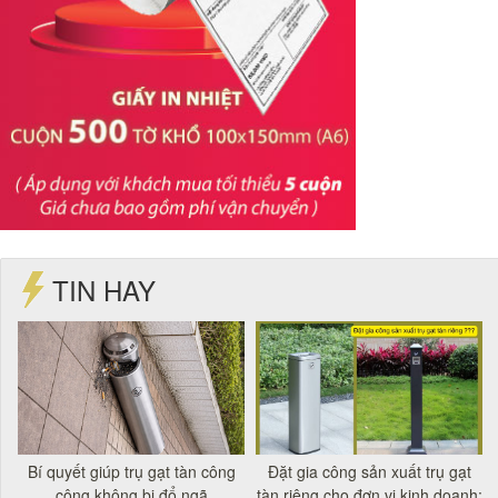
TIN HAY
t
Bí quyết giúp trụ gạt tàn công
Đặt gia công sản xuất trụ gạt
á
cộng không bị đổ ngã
tàn riêng cho đơn vị kinh doanh: