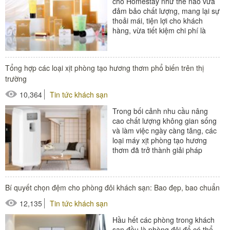
cho Homestay như thế nào vừa
đảm bảo chất lượng, mang lại sự
thoải mái, tiện lợi cho khách
hàng, vừa tiết kiệm chi phí là
thắc mắc của rất nhiều chủ...
#đồ amenities khách sạn
Tổng hợp các loại xịt phòng tạo hương thơm phổ biến trên thị
trường
10,364
Tin tức khách sạn
Trong bối cảnh nhu cầu nâng
cao chất lượng không gian sống
và làm việc ngày càng tăng, các
loại máy xịt phòng tạo hương
thơm đã trở thành giải pháp
quen thuộc, giúp khử mùi hiệu
quả,...
Bí quyết chọn đệm cho phòng đôi khách sạn: Bao đẹp, bao chuẩn
12,135
Tin tức khách sạn
Hầu hết các phòng trong khách
sạn đều là phòng đôi để có thể