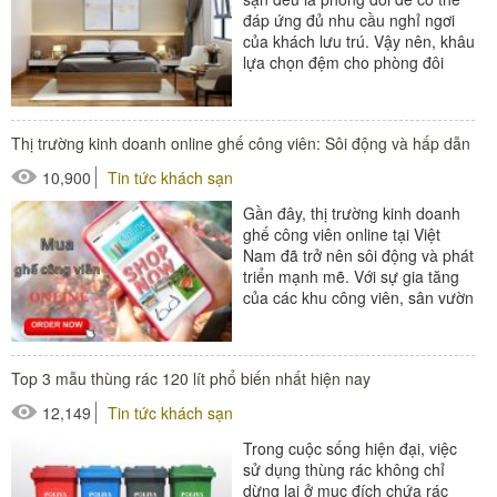
đáp ứng đủ nhu cầu nghỉ ngơi
của khách lưu trú. Vậy nên, khâu
lựa chọn đệm cho phòng đôi
khách sạn cũng rất...
#giường phụ khách sạn
Thị trường kinh doanh online ghế công viên: Sôi động và hấp dẫn
10,900
Tin tức khách sạn
Gần đây, thị trường kinh doanh
ghế công viên online tại Việt
Nam đã trở nên sôi động và phát
triển mạnh mẽ. Với sự gia tăng
của các khu công viên, sân vườn
và không gian xanh...
#ghế ngoài trời
Top 3 mẫu thùng rác 120 lít phổ biến nhất hiện nay
12,149
Tin tức khách sạn
Trong cuộc sống hiện đại, việc
sử dụng thùng rác không chỉ
dừng lại ở mục đích chứa rác