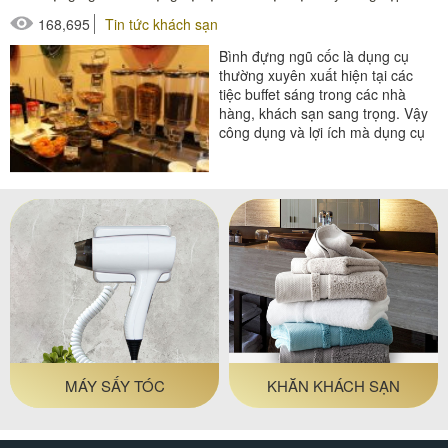
168,695
Tin tức khách sạn
#thiết bị buồng phòng
Bình đựng ngũ cốc là dụng cụ
#thiết bị phòng tắm
thường xuyên xuất hiện tại các
tiệc buffet sáng trong các nhà
hàng, khách sạn sang trọng. Vậy
công dụng và lợi ích mà dụng cụ
này đem lại là gì?...
GIỎ ĐỰNG ĐỒ PHÒNG
THẢM PHÒNG TẮM
TẮM