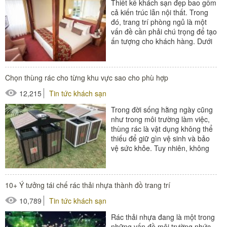
Thiết kế khách sạn đẹp bao gồm
cả kiến trúc lẫn nội thất. Trong
đó, trang trí phòng ngủ là một
vấn đề cần phải chú trọng để tạo
ấn tượng cho khách hàng. Dưới
đây là những...
#thiết bị buồng phòng
Chọn thùng rác cho từng khu vực sao cho phù hợp
12,215
Tin tức khách sạn
Trong đời sống hằng ngày cũng
như trong môi trường làm việc,
thùng rác là vật dụng không thể
thiếu để giữ gìn vệ sinh và bảo
vệ sức khỏe. Tuy nhiên, không
phải loại thùng rác nào...
#thùng rác
10+ Ý tưởng tái chế rác thải nhựa thành đồ trang trí
10,789
Tin tức khách sạn
Rác thải nhựa đang là một trong
những vấn đề môi trường nhức