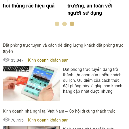
hôi thùng rác hiệu quả
trường, an toàn với
người sử dụng
Đặt phòng trực tuyến và cách để tăng lượng khách đặt phòng trực
tuyến
35,847
Kinh doanh khách sạn
Đặt phòng trực tuyến đang trở
thành lựa chọn của nhiều khách
du lịch. Ưu điểm của cách thức
đặt phòng này là giúp cho khách
hàng cập nhật được những
thông tin cần thiết, lựa chọn
được...
Kinh doanh nhà nghỉ tại Việt Nam – Cơ hội đi cùng thách thức
#đồ amenities khách sạn
76,495
Kinh doanh khách sạn
#thiết bị buồng phòng
Kinh doanh nhà nghỉ là một