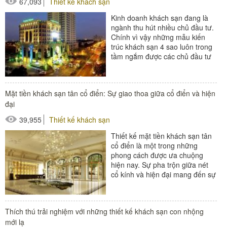
67,093
Thiết kế khách sạn
Kinh doanh khách sạn đang là
ngành thu hút nhiều chủ đầu tư.
Chính vì vậy những mẫu kiến
trúc khách sạn 4 sao luôn trong
tầm ngắm được các chủ đầu tư
quan tâm. Sự phát triển...
#thiết bị buồng phòng
Mặt tiền khách sạn tân cổ điển: Sự giao thoa giữa cổ điển và hiện
#thiết bị phòng tắm
đại
#thiết bị sảnh - ngoại cảnh
39,955
Thiết kế khách sạn
Thiết kế mặt tiền khách sạn tân
cổ điển là một trong những
phong cách được ưa chuộng
hiện nay. Sự pha trộn giữa nét
cổ kính và hiện đại mang đến sự
khác lạ, nổi bật cho...
#thiết bị sảnh - ngoại cảnh
Thích thú trải nghiệm với những thiết kế khách sạn con nhộng
mới lạ