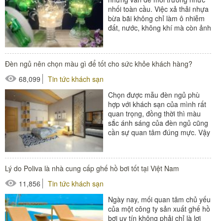
nhối toàn cầu. Việc xả thải nhựa
bừa bãi không chỉ làm ô nhiễm
đất, nước, không khí mà còn ảnh
hưởng nghiêm trọng đến...
Đèn ngủ nên chọn màu gì để tốt cho sức khỏe khách hàng?
68,099
Tin tức khách sạn
Chọn được mẫu đèn ngủ phù
hợp với khách sạn của mình rất
quan trọng, đồng thời thì màu
sắc ánh sáng của đèn ngủ cũng
cần sự quan tâm đúng mực. Vậy
đèn ngủ nên chọn màu...
#thiết bị buồng phòng
Lý do Poliva là nhà cung cấp ghế hồ bơi tốt tại Việt Nam
11,856
Tin tức khách sạn
Ngày nay, mối quan tâm chủ yếu
của một công ty sản xuất ghế hồ
bơi uy tín không phải chỉ là lợi