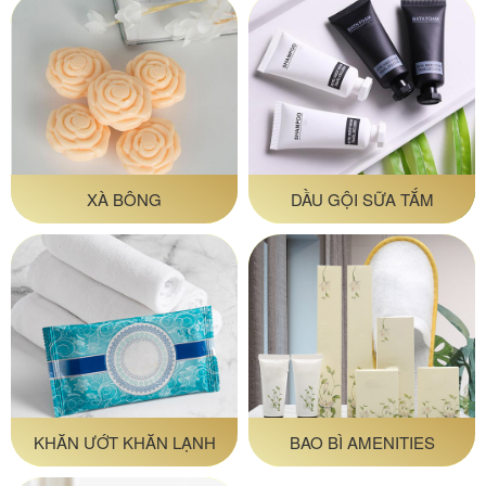
XÀ BÔNG
DẦU GỘI SỮA TẮM
KHĂN ƯỚT KHĂN LẠNH
BAO BÌ AMENITIES