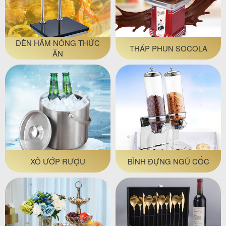
ĐÈN HÂM NÓNG THỨC
THÁP PHUN SOCOLA
ĂN
XÔ ƯỚP RƯỢU
BÌNH ĐỰNG NGŨ CỐC