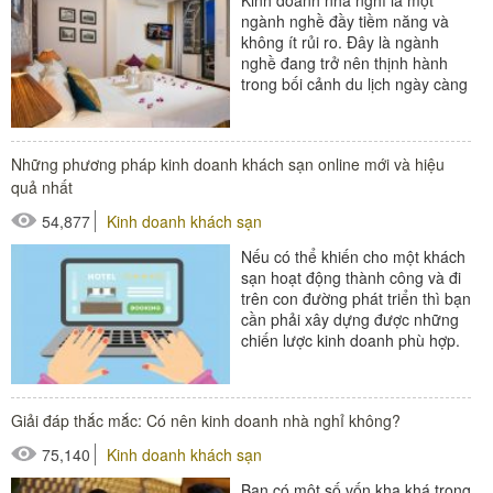
ngành nghề đầy tiềm năng và
không ít rủi ro. Đây là ngành
nghề đang trở nên thịnh hành
trong bối cảnh du lịch ngày càng
phát triển kéo theo sự tăng...
#đồ amenities khách sạn
Những phương pháp kinh doanh khách sạn online mới và hiệu
#thiết bị buồng phòng
quả nhất
54,877
Kinh doanh khách sạn
Nếu có thể khiến cho một khách
sạn hoạt động thành công và đi
trên con đường phát triển thì bạn
cần phải xây dựng được những
chiến lược kinh doanh phù hợp.
Với sự bùng nổ của...
#thiết bị buồng phòng
Giải đáp thắc mắc: Có nên kinh doanh nhà nghỉ không?
#thiết bị sảnh - ngoại cảnh
75,140
Kinh doanh khách sạn
Bạn có một số vốn kha khá trong