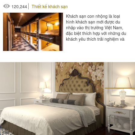
120,244
Thiết kế khách sạn
Khách sạn con nhộng là loại
hình khách sạn mới được du
nhập vào thị trường Việt Nam,
đặc biệt thích hợp với những du
khách yêu thích trải nghiệm và
khám phá. Đây cũng là một
mô...
#thiết bị buồng phòng
#thiết bị phòng tắm
#thiết bị sảnh - ngoại cảnh