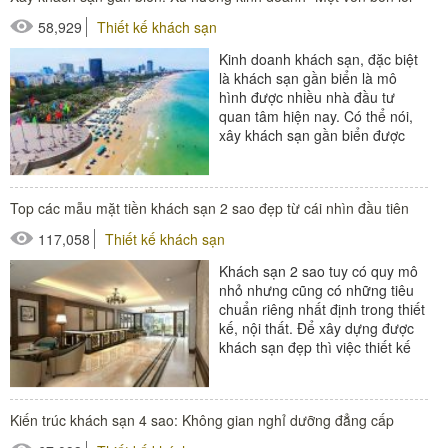
58,929
Thiết kế khách sạn
Kinh doanh khách sạn, đặc biệt
là khách sạn gần biển là mô
hình được nhiều nhà đầu tư
quan tâm hiện nay. Có thể nói,
xây khách sạn gần biển được
xem là xu hướng kinh doanh...
#thiết bị buồng phòng
Top các mẫu mặt tiền khách sạn 2 sao đẹp từ cái nhìn đầu tiên
#thiết bị phòng tắm
117,058
Thiết kế khách sạn
#thiết bị sảnh - ngoại cảnh
Khách sạn 2 sao tuy có quy mô
nhỏ nhưng cũng có những tiêu
chuẩn riêng nhất định trong thiết
kế, nội thất. Để xây dựng được
khách sạn đẹp thì việc thiết kế
mặt tiền khách sạn...
#thiết bị sảnh - ngoại cảnh
Kiến trúc khách sạn 4 sao: Không gian nghỉ dưỡng đẳng cấp