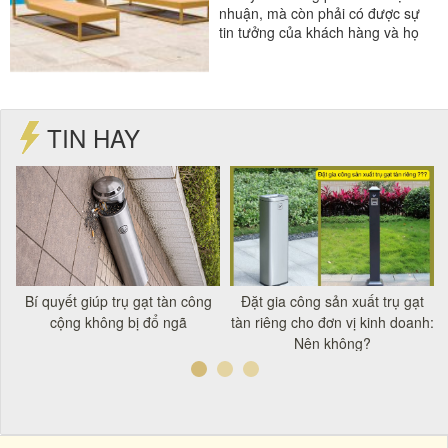
nhuận, mà còn phải có được sự
tin tưởng của khách hàng và họ
còn...
#ghế bể bơi
#giường bể bơi
TIN HAY
n
Bí quyết giúp trụ gạt tàn công
Đặt gia công sản xuất trụ gạt
c
cộng không bị đổ ngã
tàn riêng cho đơn vị kinh doanh:
Nên không?