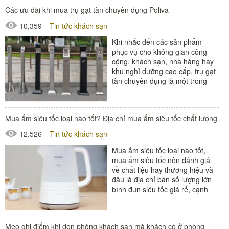
Các ưu đãi khi mua trụ gạt tàn chuyên dụng Poliva
10,359
Tin tức khách sạn
Khi nhắc đến các sản phẩm
phục vụ cho không gian công
cộng, khách sạn, nhà hàng hay
khu nghỉ dưỡng cao cấp, trụ gạt
tàn chuyên dụng là một trong
những thiết bị không thể thiếu.
Đây...
Mua ấm siêu tốc loại nào tốt? Địa chỉ mua ấm siêu tốc chất lượng
12,526
Tin tức khách sạn
Mua ấm siêu tốc loại nào tốt,
mua ấm siêu tốc nên đánh giá
về chất liệu hay thương hiệu và
đâu là địa chỉ bán số lượng lớn
bình đun siêu tốc giá rẻ, cạnh
tranh nhất?...
#thiết bị buồng phòng
Mẹo ghi điểm khi dọn phòng khách sạn mà khách có ở phòng