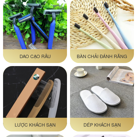
nghiệm trong lĩnh vực cung cấp
đồ amenities
và các
thiết bị khách sạn
. Do đó Poliva luôn tự hào với các sản
phẩm của mình: Đa dạng kiểu dáng, giá thành phải
chăng, chất lượng tuyệt vời. Hơn nữa Poliva có đội ngũ
tư vấn chuyên nghiệp, luôn sẵn sàng hỗ trợ quý khách
hàng 24/7 với tinh thần và sự nhiệt tình nhất.
Poliva cung cấp
lược khách sạn
với số lượng lớn, chất
lượng cao. Poliva luôn là sự lựa chọn hàng đầu của các
DAO CẠO RÂU
BÀN CHẢI ĐÁNH RĂNG
nhà nghỉ, khách sạn resort cao cấp. Hãy đến với Poliva
để sở hữu sản phẩm ưng ý và đảm bảo nhất. Để có mái
tóc suôn mượt, óng ả và nhiều kiểu tóc đẹp, độc đáo thì
đừng quên liên hệ với Poliva: 0968 49 8888, quý khách
hàng sẽ được tư vấn chu đáo, đặt hàng nhanh chóng và
giao hàng tận nơi.
LƯỢC KHÁCH SẠN
DÉP KHÁCH SẠN