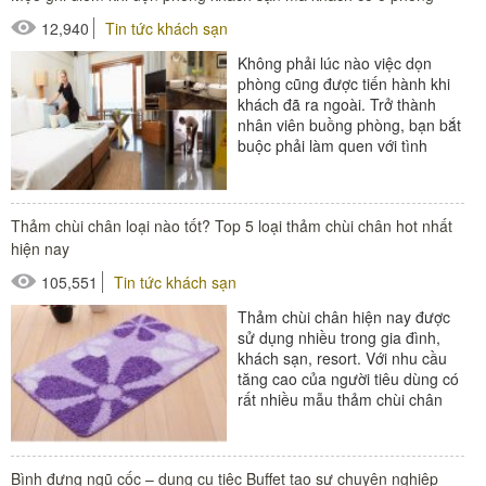
12,940
Tin tức khách sạn
Không phải lúc nào việc dọn
phòng cũng được tiến hành khi
khách đã ra ngoài. Trở thành
nhân viên buồng phòng, bạn bắt
buộc phải làm quen với tình
huống đến dọn phòng cho khách
và có...
#xe làm buồng phòng
Thảm chùi chân loại nào tốt? Top 5 loại thảm chùi chân hot nhất
hiện nay
105,551
Tin tức khách sạn
Thảm chùi chân hiện nay được
sử dụng nhiều trong gia đình,
khách sạn, resort. Với nhu cầu
tăng cao của người tiêu dùng có
rất nhiều mẫu thảm chùi chân
trên thị trường. Tuy nhiên thảm
chùi...
Bình đựng ngũ cốc – dụng cụ tiệc Buffet tạo sự chuyên nghiệp
#thảm chùi chân