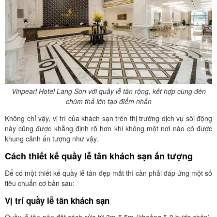
Vinpearl Hotel Lang Son với quầy lễ tân rộng, kết hợp cùng đèn
chùm thả lớn tạo điểm nhấn
Không chỉ vậy, vị trí của khách sạn trên thị trường dịch vụ sôi động
này cũng được khẳng định rõ hơn khi không một nơi nào có được
khung cảnh ấn tượng như vậy.
Cách thiết kế quầy lễ tân khách sạn ấn tượng
Để có một thiết kế quầy lễ tân đẹp mắt thì cần phải đáp ứng một số
tiêu chuẩn cơ bản sau:
Vị trí quầy lễ tân khách sạn
Quầy lễ tân nên đặt cách cửa từ 3m-5,5m (khoảng 5-9 bước chân).