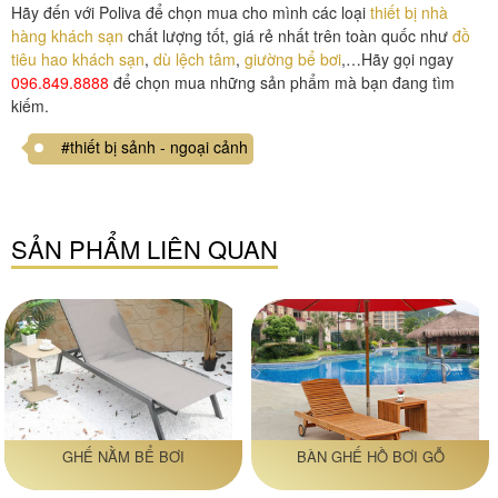
Hãy đến với Poliva để chọn mua cho mình các loại
thiết bị nhà
hàng khách sạn
chất lượng tốt, giá rẻ nhất trên toàn quốc như
đồ
tiêu hao khách sạn
,
dù lệch tâm
,
giường bể bơi
,…Hãy gọi ngay
096.849.8888
để chọn mua những sản phẩm mà bạn đang tìm
kiếm.
#thiết bị sảnh - ngoại cảnh
SẢN PHẨM LIÊN QUAN
GHẾ NẰM BỂ BƠI
BÀN GHẾ HỒ BƠI GỖ