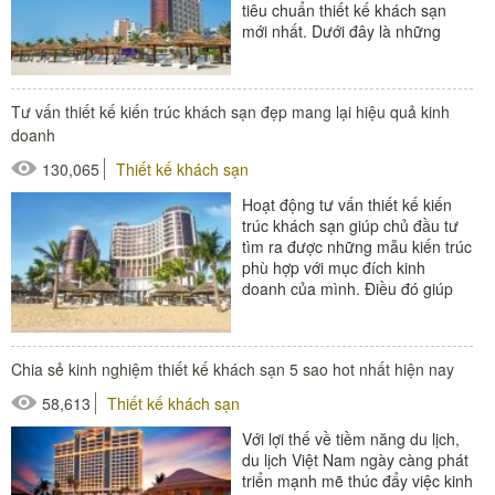
tiêu chuẩn thiết kế khách sạn
mới nhất. Dưới đây là những
nguyên tắc thiết kế khách sạn...
#thiết bị buồng phòng
Tư vấn thiết kế kiến trúc khách sạn đẹp mang lại hiệu quả kinh
#thiết bị phòng tắm
doanh
#thiết bị sảnh - ngoại cảnh
130,065
Thiết kế khách sạn
Hoạt động tư vấn thiết kế kiến
trúc khách sạn giúp chủ đầu tư
tìm ra được những mẫu kiến trúc
phù hợp với mục đích kinh
doanh của mình. Điều đó giúp
hoạt động kinh doanh có...
#thiết bị buồng phòng
Chia sẻ kinh nghiệm thiết kế khách sạn 5 sao hot nhất hiện nay
#thiết bị phòng tắm
58,613
Thiết kế khách sạn
#thiết bị sảnh - ngoại cảnh
Với lợi thế về tiềm năng du lịch,
du lịch Việt Nam ngày càng phát
triển mạnh mẽ thúc đẩy việc kinh