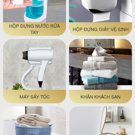
HỘP ĐỰNG NƯỚC RỬA
HỘP ĐỰNG GIẤY VỆ SINH
TAY
MÁY SẤY TÓC
KHĂN KHÁCH SẠN