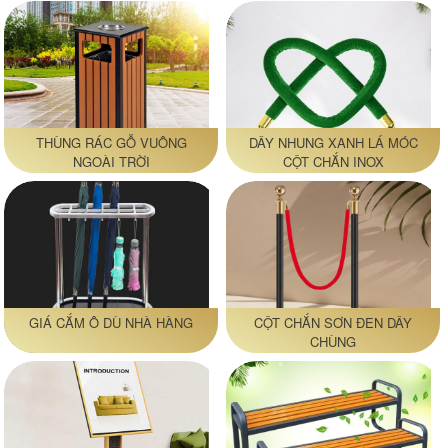
THÙNG RÁC GỖ VUÔNG
DÂY NHUNG XANH LÁ MÓC
NGOÀI TRỜI
CỘT CHẮN INOX
GIÁ CẮM Ô DÙ NHÀ HÀNG
CỘT CHẮN SƠN ĐEN DÂY
CHÙNG