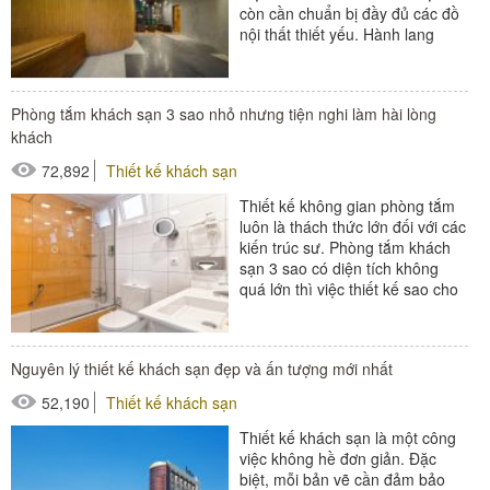
còn cần chuẩn bị đầy đủ các đồ
nội thất thiết yếu. Hành lang
khách sạn là...
#thiết bị buồng phòng
Phòng tắm khách sạn 3 sao nhỏ nhưng tiện nghi làm hài lòng
#thiết bị phòng tắm
khách
#thiết bị sảnh - ngoại cảnh
72,892
Thiết kế khách sạn
Thiết kế không gian phòng tắm
luôn là thách thức lớn đối với các
kiến trúc sư. Phòng tắm khách
sạn 3 sao có diện tích không
quá lớn thì việc thiết kế sao cho
sang trọng, hiện...
#đồ amenities khách sạn
Nguyên lý thiết kế khách sạn đẹp và ấn tượng mới nhất
#thiết bị phòng tắm
52,190
Thiết kế khách sạn
Thiết kế khách sạn là một công
việc không hề đơn giản. Đặc
biệt, mỗi bản vẽ cần đảm bảo