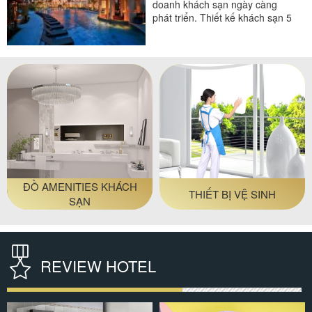
doanh khách sạn ngày càng
phát triển. Thiết kế khách sạn 5
sao đang được rất...
#thiết bị buồng phòng
#thiết bị phòng tắm
#thiết bị sảnh - ngoại cảnh
INH
THIẾT BỊ HỘI TRƯỜNG
THIẾT BỊ TẦNG 
REVIEW HOTEL