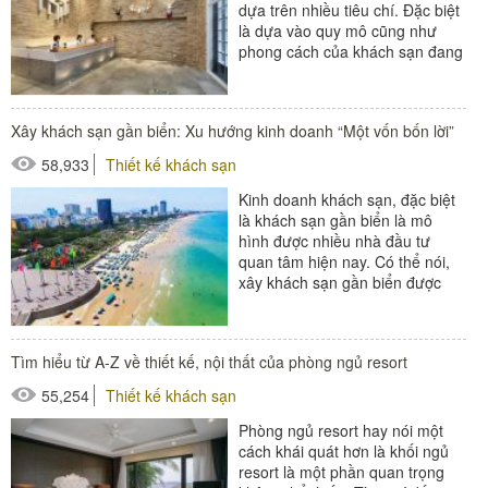
dựa trên nhiều tiêu chí. Đặc biệt
là dựa vào quy mô cũng như
phong cách của khách sạn đang
hướng đến. Quầy lễ...
#thiết bị sảnh - ngoại cảnh
Xây khách sạn gần biển: Xu hướng kinh doanh “Một vốn bốn lời”
58,933
Thiết kế khách sạn
Kinh doanh khách sạn, đặc biệt
là khách sạn gần biển là mô
hình được nhiều nhà đầu tư
quan tâm hiện nay. Có thể nói,
xây khách sạn gần biển được
xem là xu hướng kinh doanh...
#thiết bị buồng phòng
Tìm hiểu từ A-Z về thiết kế, nội thất của phòng ngủ resort
#thiết bị phòng tắm
55,254
Thiết kế khách sạn
#thiết bị sảnh - ngoại cảnh
Phòng ngủ resort hay nói một
cách khái quát hơn là khối ngủ
resort là một phần quan trọng