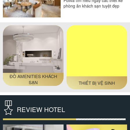
Poliva tìm hiểu ngay các thiết kế
phòng ăn khách sạn tuyệt đẹp
mà ai cũng thích mê, từ...
#thiết bị nhà hàng - bếp
ĐỒ AMENITIES KHÁCH
THIẾT BỊ VỆ SINH
SẠN
REVIEW HOTEL