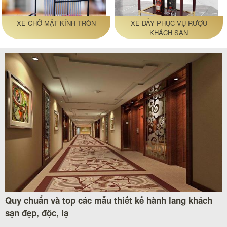
XE CHỞ MẶT KÍNH TRÒN
XE ĐẨY PHỤC VỤ RƯỢU
KHÁCH SẠN
Quy chuẩn và top các mẫu thiết kế hành lang khách
sạn đẹp, độc, lạ