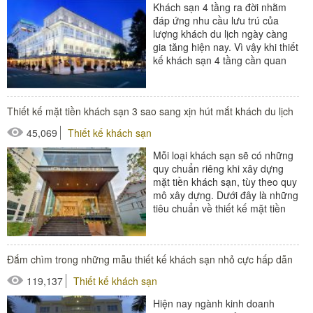
Khách sạn 4 tầng ra đời nhằm
đáp ứng nhu cầu lưu trú của
lượng khách du lịch ngày càng
gia tăng hiện nay. Vì vậy khi thiết
kế khách sạn 4 tầng cần quan
tâm nhiều vấn...
#thiết bị buồng phòng
Thiết kế mặt tiền khách sạn 3 sao sang xịn hút mắt khách du lịch
#thiết bị phòng tắm
45,069
Thiết kế khách sạn
Mỗi loại khách sạn sẽ có những
quy chuẩn riêng khi xây dựng
mặt tiền khách sạn, tùy theo quy
mô xây dựng. Dưới đây là những
tiêu chuẩn về thiết kế mặt tiền
khách sạn 3 sao....
#thiết bị sảnh - ngoại cảnh
Đắm chìm trong những mẫu thiết kế khách sạn nhỏ cực hấp dẫn
119,137
Thiết kế khách sạn
Hiện nay ngành kinh doanh