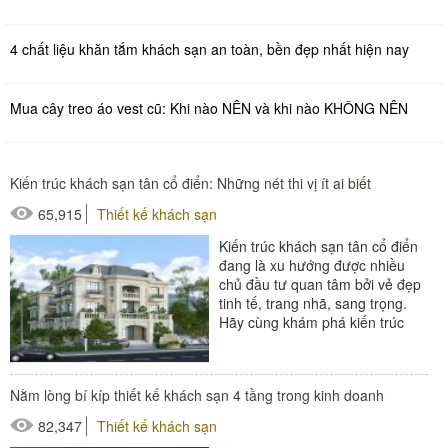
4 chất liệu khăn tắm khách sạn an toàn, bền đẹp nhất hiện nay
Mua cây treo áo vest cũ: Khi nào NÊN và khi nào KHÔNG NÊN
Kiến trúc khách sạn tân cổ điển: Những nét thi vị ít ai biết
65,915
Thiết kế khách sạn
Kiến trúc khách sạn tân cổ điển
đang là xu hướng được nhiều
chủ đầu tư quan tâm bởi vẻ đẹp
tinh tế, trang nhã, sang trọng.
Hãy cùng khám phá kiến trúc
khách sạn này trong bài...
#thiết bị buồng phòng
Nằm lòng bí kíp thiết kế khách sạn 4 tầng trong kinh doanh
#thiết bị phòng tắm
82,347
Thiết kế khách sạn
#thiết bị sảnh - ngoại cảnh