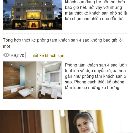
khách sạn đang trở nên hot hơn
bao giờ hết. Bởi vậy với những
mẫu thiết kế khách sạn nhỏ sẽ là
lựa chọn cho nhiều nhà đầu tư.
Bởi loại hình khách...
#thiết bị buồng phòng
Tổng hợp thiết kế phòng tắm khách sạn 4 sao không bao giờ lỗi
#thiết bị phòng tắm
mốt
#thiết bị sảnh - ngoại cảnh
69,570
Thiết kế khách sạn
Phòng tắm khách sạn 4 sao luốn
toát lên vẻ đẹp quyến rũ, xa hoa
gần như phòng tắm khách sạn 5
sao. Phong cách thiết kế phòng
tắm luôn có những xu hướng
thay đổi, đòi hỏi...
#đồ amenities khách sạn
#thiết bị phòng tắm