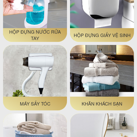
HỘP ĐỰNG NƯỚC RỬA
HỘP ĐỰNG GIẤY VỆ SINH
TAY
MÁY SẤY TÓC
KHĂN KHÁCH SẠN