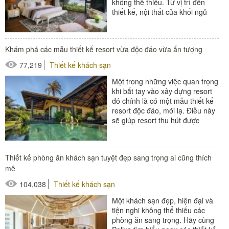
không thể thiếu. Từ vị trí đến
thiết kế, nội thất của khối ngủ
đều cần được quan tâm...
#đồ amenities khách sạn
Khám phá các mẫu thiết kế resort vừa độc đáo vừa ấn tượng
#thiết bị buồng phòng
77,219
Thiết kế khách sạn
#thiết bị phòng tắm
Một trong những việc quan trọng
khi bắt tay vào xây dựng resort
đó chính là có một mẫu thiết kế
resort độc đáo, mới lạ. Điều này
sẽ giúp resort thu hút được
nhiều khách du lịch...
#ghế bể bơi
Thiết kế phòng ăn khách sạn tuyệt đẹp sang trọng ai cũng thích
#ghế công viên
mê
#ô dù ngoài trời
104,038
Thiết kế khách sạn
Một khách sạn đẹp, hiện đại và
tiện nghi không thể thiếu các
phòng ăn sang trọng. Hãy cùng