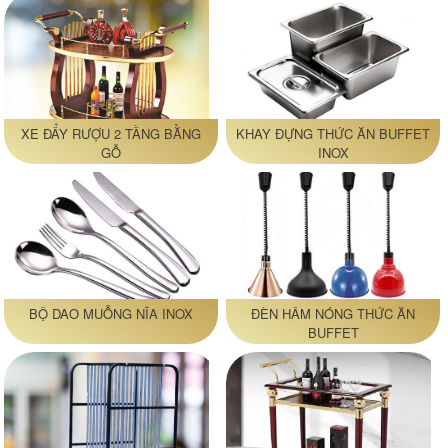
XE ĐẨY RƯỢU 2 TẦNG BẰNG
KHAY ĐỰNG THỨC ĂN BUFFET
GỖ
INOX
BỘ DAO MUỖNG NĨA INOX
ĐÈN HÂM NÓNG THỨC ĂN
BUFFET