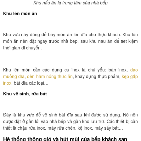
Khu nấu ăn là trung tâm của nhà bếp
Khu lên món ăn
Khu vực này dùng để bày món ăn lên đĩa cho thực khách. Khu lên
món ăn nên đặt ngay trước nhà bếp, sau khu nấu ăn để tiết kiệm
thời gian di chuyển.
Khu lên món cần các dụng cụ inox là chủ yếu: bàn inox,
dao
muỗng dĩa
,
đèn hâm nóng thức ăn
, khay đựng thực phẩm,
kẹp gắp
inox
, bát đĩa các loại…
Khu vệ sinh, rửa bát
Đây là khu vực để vệ sinh bát đĩa sau khi được sử dụng. Nó nên
được đặt ở gần lối vào nhà bếp và gần kho lưu trữ. Các thiết bị cần
thiết là chậu rửa inox, máy rửa chén, kệ inox, máy sấy bát…
Hệ thống thông gió và hút mùi của bếp khách sạn