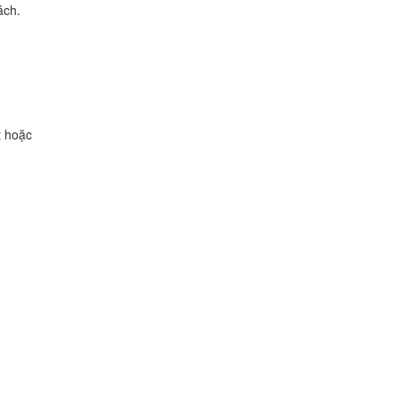
ách.
t hoặc