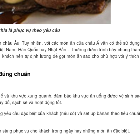
ghĩa là phục vụ theo yêu cầu
 châu Âu. Tuy nhiên, với các món ăn của châu Á vẫn có thể sử dụn
 Việt Nam, Hàn Quốc hay Nhật Bản… thường được trình bày chung thà
khách nên tự định lượng để gọi món ăn sao cho phù hợp với ý thích
 đúng chuẩn
 ghế và khu vực xung quanh, đảm bảo khu vực ăn uống được vệ sinh sạ
y đủ, sạch sẽ và hoạt động tốt.
ng yêu cầu đặc biệt của khách (nếu có) và set up bànăn theo tiêu chuẩ
n sàng phục vụ cho khách trong ngày hay những món ăn đặc biệt.