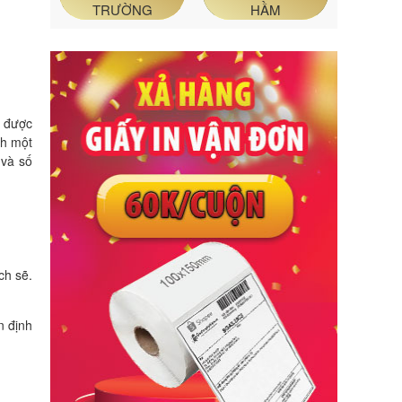
TRƯỜNG
HẦM
g được
nh một
 và số
ch sẽ.
n định