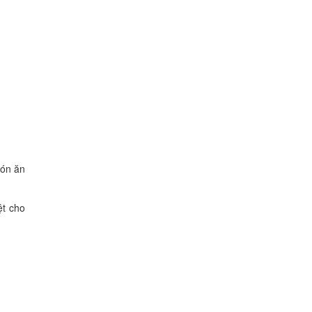
món ăn
ệt cho