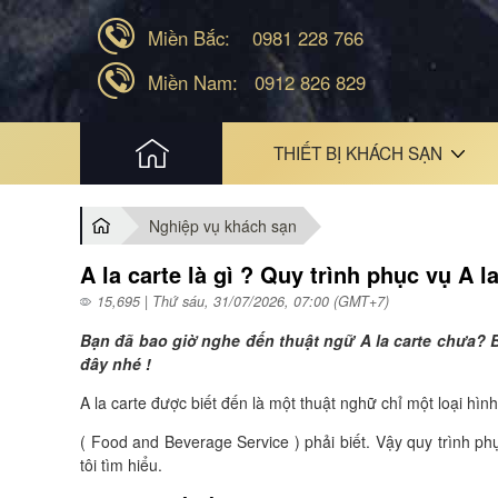
Miền Bắc:
0981 228 766
Miền Nam:
0912 826 829
HOME
THIẾT BỊ KHÁCH SẠN
Nghiệp vụ khách sạn
A la carte là gì ? Quy trình phục vụ A 
15,695 | Thứ sáu, 31/07/2026, 07:00 (GMT+7)
Bạn đã bao giờ nghe đến thuật ngữ A la carte chưa? Bạ
đây nhé !
A la carte được biết đến là một thuật nghữ chỉ một loại h
( Food and Beverage Service ) phải biết. Vậy quy trình p
tôi tìm hiểu.