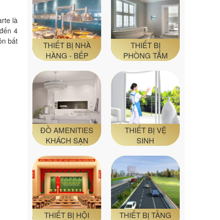
rte là
 đến 4
ón bất
THIẾT BỊ NHÀ
THIẾT BỊ
HÀNG - BẾP
PHÒNG TẮM
ĐỒ AMENITIES
THIẾT BỊ VỆ
KHÁCH SẠN
SINH
THIẾT BỊ HỘI
THIẾT BỊ TẦNG