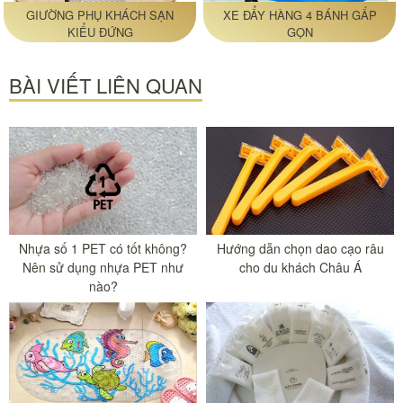
GIƯỜNG PHỤ KHÁCH SẠN
XE ĐẨY HÀNG 4 BÁNH GẤP
KIỂU ĐỨNG
GỌN
BÀI VIẾT LIÊN QUAN
Nhựa số 1 PET có tốt không?
Hướng dẫn chọn dao cạo râu
Nên sử dụng nhựa PET như
cho du khách Châu Á
nào?