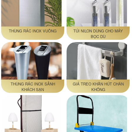
THÙNG RÁC INOX VUÔNG
TÚI NILON DÙNG CHO MÁY
BỌC DÙ
THÙNG RÁC INOX SẢNH
GIÁ TREO KHĂN HÚT CHÂN
KHÁCH SẠN
KHÔNG