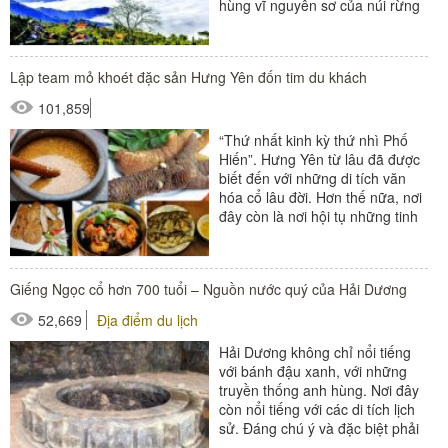
hùng vĩ nguyên sơ của núi rừng
sông nước, Lai Châu...
Lập team mỏ khoét đặc sản Hưng Yên đốn tim du khách
101,859
“Thứ nhất kinh kỳ thứ nhì Phố
Hiến”. Hưng Yên từ lâu đã được
biết đến với những di tích văn
hóa cổ lâu đời. Hơn thế nữa, nơi
đây còn là nơi hội tụ những tinh
hoa...
Giếng Ngọc cổ hơn 700 tuổi – Nguồn nước quý của Hải Dương
52,669
Địa điểm du lịch
Hải Dương không chỉ nổi tiếng
với bánh đậu xanh, với những
truyền thống anh hùng. Nơi đây
còn nổi tiếng với các di tích lịch
sử. Đáng chú ý và đặc biệt phải
kể đến đó chính...