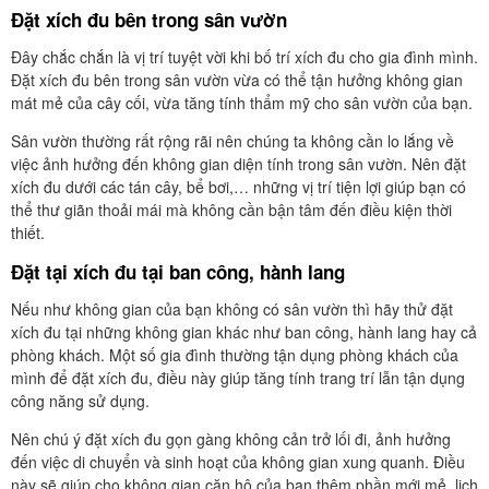
Đặt xích đu bên trong sân vườn
Đây chắc chắn là vị trí tuyệt vời khi bố trí xích đu cho gia đình mình.
Đặt xích đu bên trong sân vườn vừa có thể tận hưởng không gian
mát mẻ của cây cối, vừa tăng tính thẩm mỹ cho sân vườn của bạn.
Sân vườn thường rất rộng rãi nên chúng ta không cần lo lắng về
việc ảnh hưởng đến không gian diện tính trong sân vườn. Nên đặt
xích đu dưới các tán cây, bể bơi,… những vị trí tiện lợi giúp bạn có
thể thư giãn thoải mái mà không cần bận tâm đến điều kiện thời
thiết.
Đặt tại xích đu tại ban công, hành lang
Nếu như không gian của bạn không có sân vườn thì hãy thử đặt
xích đu tại những không gian khác như ban công, hành lang hay cả
phòng khách. Một số gia đình thường tận dụng phòng khách của
mình để đặt xích đu, điều này giúp tăng tính trang trí lẫn tận dụng
công năng sử dụng.
Nên chú ý đặt xích đu gọn gàng không cản trở lối đi, ảnh hưởng
đến việc di chuyển và sinh hoạt của không gian xung quanh. Điều
này sẽ giúp cho không gian căn hộ của bạn thêm phần mới mẻ, lịch