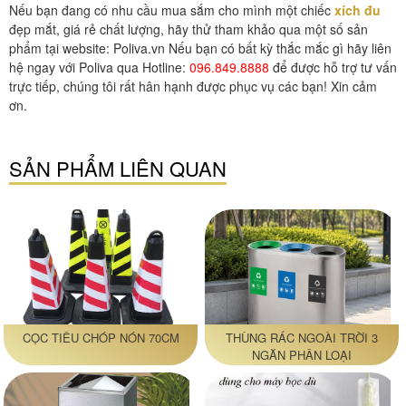
Nếu bạn đang có nhu cầu mua sắm cho mình một chiếc
xích đu
đẹp mắt, giá rẻ chất lượng, hãy thử tham khảo qua một số sản
phẩm tại website: Poliva.vn Nếu bạn có bất kỳ thắc mắc gì hãy liên
hệ ngay với Poliva qua Hotline:
096.849.8888
để được hỗ trợ tư vấn
trực tiếp, chúng tôi rất hân hạnh được phục vụ các bạn! Xin cảm
ơn.
SẢN PHẨM LIÊN QUAN
CỌC TIÊU CHÓP NÓN 70CM
THÙNG RÁC NGOÀI TRỜI 3
NGĂN PHÂN LOẠI