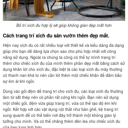
Bố trí xích đu hợp lý sẽ giúp không gian đẹp mắt hơn
Cách trang trí xích đu sân vườn thêm đẹp mắt.
Hiện nay xích đu có rất nhiều loại với thiết kế và kiểu dáng đa dạng
giúp cho bạn dễ dàng lựa chọn sao cho phù hợp nhất với công
năng sử dụng. Ngoài ra chúng ta cũng có thể tự mình trang trí
thêm cho chiếc xích đu của mình thêm phần đẹp mắt bằng cách sử
dụng khăn lót cho xích đu, đặc biệt là các loại xích đu mây thường
có thanh nan khá to nên cần lót thêm một chiếc khăn để đảm bảo
sự êm ái khi ngồi.
Dùng các gối đệm để trang trí cho xích đu, các loại xích đu thường
làm từ sắt thép nên có phần rất cứng khi ngồi. Bạn nên sử dụng
một chiếc gối, đệm vừa giúp trang trí, vừa có thể tạo độ êm khi
ngồi. Kết hợp với các vật dụng nội thất như bàn ghế, kệ trang trí
xung quanh để có thể biến nơi đây trở thành một không gian lý
tưởng cho mình. Và có thể chăng thêm đèn les cho chiếc xích đu
của bạn lung linh hơn.