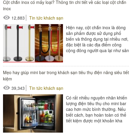
Cột chắn inox có mấy loại? Thông tin chi tiết về các loại cột chắn
#dao cạo râu
inox
#dao cạo râu khách sạn
12,883
Tin tức khách sạn
#đồ amenities khách sạn
Hiện nay, cột chắn inox là dòng
sản phẩm được sử dụng phổ
biến và thông dụng tại nhiều nơi,
đặc biệt là các địa điểm công
cộng đông người qua lại như sân
bay, nhà ga, bến...
#cột chắn inox
Mẹo hay giúp mini bar trong khách sạn tiêu thụ điện năng siêu tiết
kiệm
39,343
Tin tức khách sạn
Có rất nhiều nguyên nhân khiến
lượng điện tiêu thụ cho mini bar
cao hơn mức bình thường. Nếu
biết cách, bạn hoàn toàn có thể
tiết kiệm được một khoản kha
khá chi phí tiền điện. Cùng...
#minibar