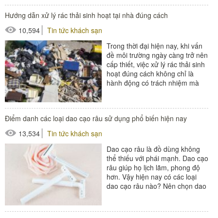
#thùng rác
Hướng dẫn xử lý rác thải sinh hoạt tại nhà đúng cách
#thùng rác ngoài trời
10,594
Tin tức khách sạn
#thùng rác nhựa
#thùng rác trong phòng
Trong thời đại hiện nay, khi vấn
đề môi trường ngày càng trở nên
cấp thiết, việc xử lý rác thải sinh
hoạt đúng cách không chỉ là
hành động có trách nhiệm mà
còn là giải pháp...
Điểm danh các loại dao cạo râu sử dụng phổ biến hiện nay
13,534
Tin tức khách sạn
Dao cạo râu là đồ dùng không
thể thiếu với phái mạnh. Dao cạo
râu giúp họ lịch lãm, phong độ
hơn. Vậy hiện nay có các loại
dao cạo râu nào? Nên chọn dao
cạo râu cho...
#amenities khách sạn