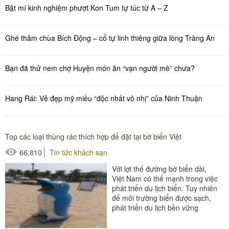
Bật mí kinh nghiệm phượt Kon Tum tự túc từ A – Z
Ghé thăm chùa Bích Động – cổ tự linh thiêng giữa lòng Tràng An
Bạn đã thử nem chợ Huyện món ăn “vạn người mê” chưa?
Hang Rái: Vẻ đẹp mỹ miều “độc nhất vô nhị” của Ninh Thuận
Top các loại thùng rác thích hợp để đặt tại bờ biển Việt
66,810
Tin tức khách sạn
Với lợi thế đường bờ biển dài,
Việt Nam có thế mạnh trong việc
phát triển du lịch biển. Tuy nhiên
để môi trường biển được sạch,
phát triển du lịch bền vững
không thể bỏ qua việc...