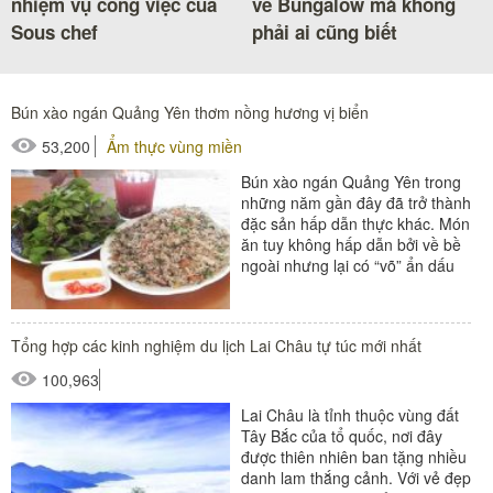
nhiệm vụ công việc của
về Bungalow mà không
Sous chef
phải ai cũng biết
Bún xào ngán Quảng Yên thơm nồng hương vị biển
53,200
Ẩm thực vùng miền
Bún xào ngán Quảng Yên trong
những năm gần đây đã trở thành
đặc sản hấp dẫn thực khác. Món
ăn tuy không hấp dẫn bởi về bề
ngoài nhưng lại có “võ” ẩn dấu
bên trong khiến...
Tổng hợp các kinh nghiệm du lịch Lai Châu tự túc mới nhất
100,963
Lai Châu là tỉnh thuộc vùng đất
Tây Bắc của tổ quốc, nơi đây
được thiên nhiên ban tặng nhiều
danh lam thắng cảnh. Với vẻ đẹp