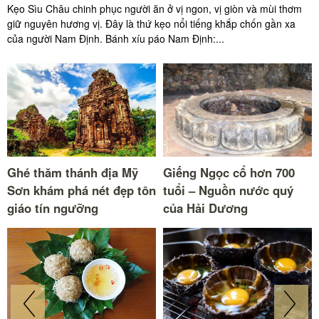
Kẹo Sìu Châu chinh phục người ăn ở vị ngon, vị giòn và mùi thơm
giữ nguyên hương vị. Đây là thứ kẹo nổi tiếng khắp chốn gần xa
của người Nam Định. Bánh xíu páo Nam Định:...
Ghé thăm thánh địa Mỹ
Giếng Ngọc cổ hơn 700
Sơn khám phá nét đẹp tôn
tuổi – Nguồn nước quý
giáo tín ngưỡng
của Hải Dương