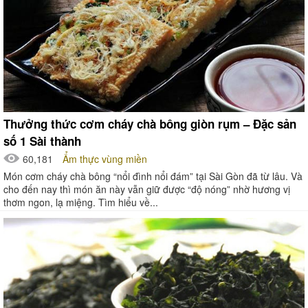
Thưởng thức cơm cháy chà bông giòn rụm – Đặc sản
số 1 Sài thành
60,181
Ẩm thực vùng miền
Món cơm cháy chà bông “nổi đình nổi đám” tại Sài Gòn đã từ lâu. Và
cho đến nay thì món ăn này vẫn giữ được “độ nóng” nhờ hương vị
thơm ngon, lạ miệng. Tìm hiểu về...