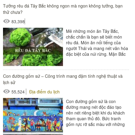
Tưởng rêu đá Tây Bắc không ngon mà ngon không tưởng, bạn
thử chưa?
83,398
Mê những món ăn Tây Bắc,
chắc chắn là bạn sẽ biết món
rêu đá. Món ăn nổi tiếng của
người Thái và mang nét văn hóa
đặc biệt của núi rừng. Mận Bắc
Hà tháng 7 chín...
Con đường gốm sứ – Công trình mang đậm tính nghệ thuật và
lịch sử
55,524
Địa điểm du lịch
Con đường gốm sứ là con
đường mang nét độc đáo tạo
nên nét riêng biệt khi du khách
tham quan thủ đô. Bức tranh
gốm rực rỡ sắc màu với những
“trường đoạn độc đáo” mang