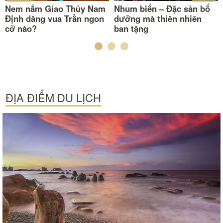
Nem nắm Giao Thủy Nam
Nhum biển – Đặc sản bổ
Định dâng vua Trần ngon
dưỡng mà thiên nhiên
cỡ nào?
ban tặng
ĐỊA ĐIỂM DU LỊCH