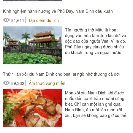
theo...
Kinh nghiệm hành hương về Phủ Dầy, Nam Định đầu xuân
81,611
Địa điểm du lịch
Tín ngưỡng thờ Mẫu là hoạt
động văn hóa tâm linh lâu đời và
độc đáo của người Việt. Vì lẽ đó,
Phủ Dầy ngày càng được nhiều
du khách trong và ngoài nước
biết đến. Nơi đây...
Thử 1 lần xôi xíu Nam Định cho biết, ai ngờ nhớ thương cả đời
89,332
Ẩm thực vùng miền
Món xôi xíu Nam Định khi được
nhắc đến có lẽ hầu như ai cũng
biết. Chỉ cần một lần ghé qua
Nam Định, ăn một lần món xôi
xíu, bạn sẽ không bao giờ có thể
quên...