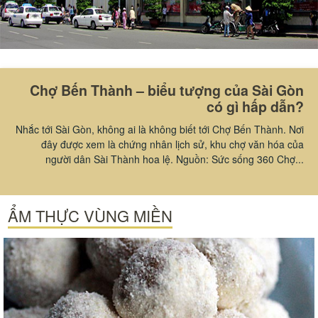
Chợ Bến Thành – biểu tượng của Sài Gòn
có gì hấp dẫn?
Nhắc tới Sài Gòn, không ai là không biết tới Chợ Bến Thành. Nơi
đây được xem là chứng nhân lịch sử, khu chợ văn hóa của
người dân Sài Thành hoa lệ. Nguồn: Sức sống 360 Chợ...
ẨM THỰC VÙNG MIỀN