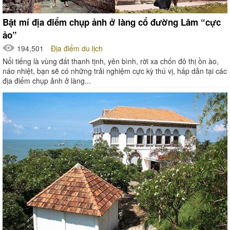
Bật mí địa điểm chụp ảnh ở làng cổ đường Lâm “cực
ảo”
194,501
Địa điểm du lịch
Nổi tiếng là vùng đất thanh tịnh, yên bình, rời xa chốn đô thị ồn ào,
náo nhiệt, bạn sẽ có những trải nghiệm cực kỳ thú vị, hấp dẫn tại các
địa điểm chụp ảnh ở làng...