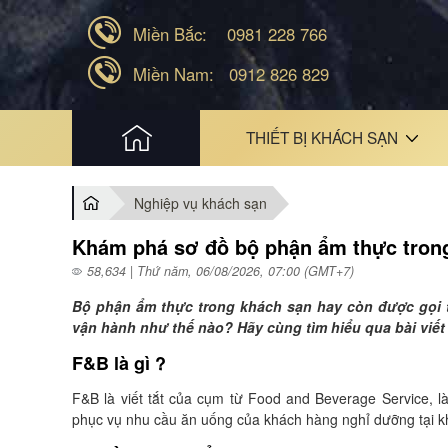
Miền Bắc:
0981 228 766
Miền Nam:
0912 826 829
HOME
THIẾT BỊ KHÁCH SẠN
Nghiệp vụ khách sạn
Khám phá sơ đồ bộ phận ẩm thực tron
58,634 | Thứ năm, 06/08/2026, 07:00 (GMT+7)
Bộ phận ẩm thực trong khách sạn hay còn được gọi 
vận hành như thế nào? Hãy cùng tìm hiểu qua bài viết
F&B là gì ?
F&B là viết tắt của cụm từ Food and Beverage Service, 
phục vụ nhu cầu ăn uống của khách hàng nghỉ dưỡng tại k