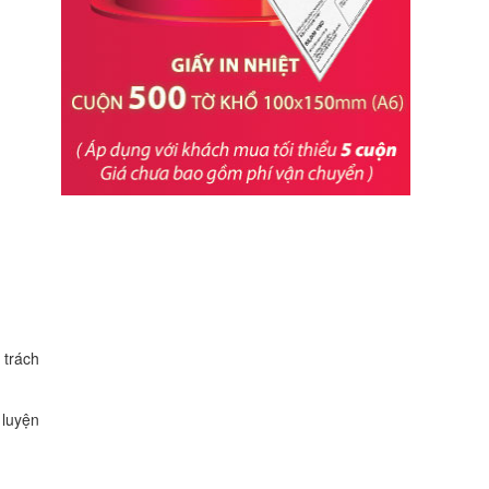
 trách
 luyện