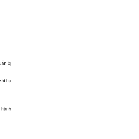
uẩn bị
khi họ
u hành