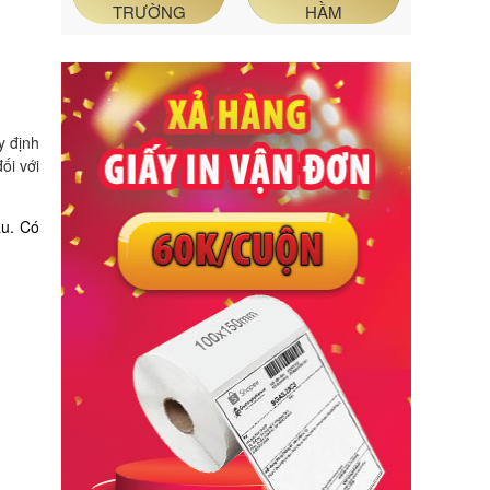
TRƯỜNG
HẦM
y định
ối với
au. Có