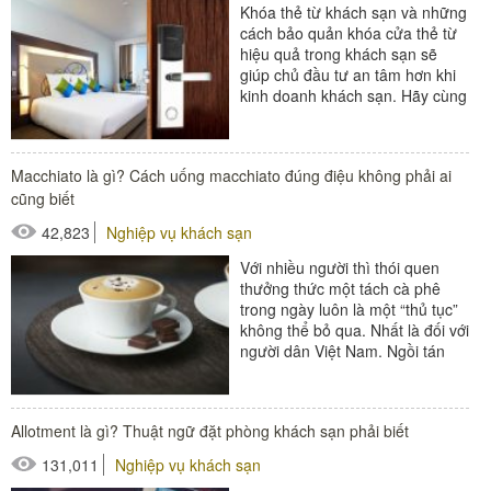
Khóa thẻ từ khách sạn và những
cách bảo quản khóa cửa thẻ từ
hiệu quả trong khách sạn sẽ
giúp chủ đầu tư an tâm hơn khi
kinh doanh khách sạn. Hãy cùng
Poliva tìm hiểu về...
#thiết bị buồng phòng
Macchiato là gì? Cách uống macchiato đúng điệu không phải ai
cũng biết
42,823
Nghiệp vụ khách sạn
Với nhiều người thì thói quen
thưởng thức một tách cà phê
trong ngày luôn là một “thủ tục”
không thể bỏ qua. Nhất là đối với
người dân Việt Nam. Ngồi tán
gẫu cùng bạn bè, bàn...
#thiết bị nhà hàng - bếp
Allotment là gì? Thuật ngữ đặt phòng khách sạn phải biết
#thiết bị sảnh - ngoại cảnh
131,011
Nghiệp vụ khách sạn