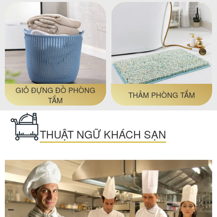
GIỎ ĐỰNG ĐỒ PHÒNG
THẢM PHÒNG TẮM
TẮM
THUẬT NGỮ KHÁCH SẠN