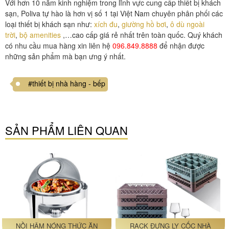
Với hơn 10 năm kinh nghiệm trong lĩnh vực cung cấp thiết bị khách
sạn, Poliva tự hào là hơn vị số 1 tại Việt Nam chuyên phân phối các
loại thiết bị khách sạn như:
xích đu
,
giường hồ bơi
,
ô dù ngoài
trời
,
bộ amenities
,…cao cấp giá rẻ nhất trên toàn quốc. Quý khách
có nhu cầu mua hàng xin liên hệ
096.849.8888
để nhận được
những sản phẩm mà bạn ưng ý nhất.
#thiết bị nhà hàng - bếp
SẢN PHẨM LIÊN QUAN
NỒI HÂM NÓNG THỨC ĂN
RACK ĐỰNG LY CỐC NHÀ