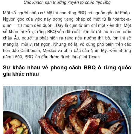
Các khách sạn thường xuyên tổ chức tiệc Bbq
Một số người nhập cư Mỹ thì cho rằng BBQ có nguồn gốc từ Pháp.
Nguồn gốc của việc này trong tiếng pháp có một từ là “barbe-a-
que” – “từ mõm đến đuôi” . Đây là cụm từ ám chỉ một xiên thịt. Một
số khác thì kể lại rằng BBQ vốn đã xuất hiện từ rất lâu ở các nước
châu Âu, người ta phát hiện ra rằng nếu nướng thịt bò, lợn thì sẽ
mang lại mùi vị rất ngon. Nhưng nó lại vô cùng phổ biến trên các
hòn đảo Caribbean, Mexico và phía bắc của Nam Mỹ. Đến những
năm 1800, BBQ lần đầu được “trình làng” tại Texas.
Sự khác nhau về phong cách BBQ ở từng quốc
gia khác nhau