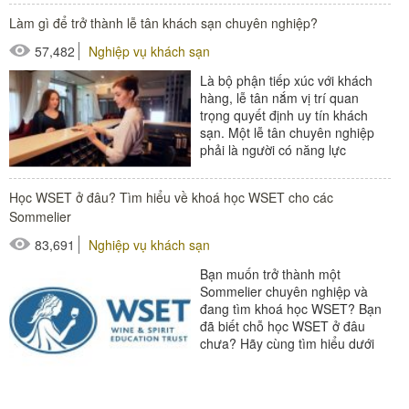
Làm gì để trở thành lễ tân khách sạn chuyên nghiệp?
57,482
Nghiệp vụ khách sạn
Là bộ phận tiếp xúc với khách
hàng, lễ tân nắm vị trí quan
trọng quyết định uy tín khách
sạn. Một lễ tân chuyên nghiệp
phải là người có năng lực
chuyên môn tốt và khả năng...
#thiết bị sảnh - ngoại cảnh
Học WSET ở đâu? Tìm hiểu về khoá học WSET cho các
Sommelier
83,691
Nghiệp vụ khách sạn
Bạn muốn trở thành một
Sommelier chuyên nghiệp và
đang tìm khoá học WSET? Bạn
đã biết chỗ học WSET ở đâu
chưa? Hãy cùng tìm hiểu dưới
bài viết sau nhé ! Đối với các
Sommerlier làm...
#thiết bị nhà hàng - bếp