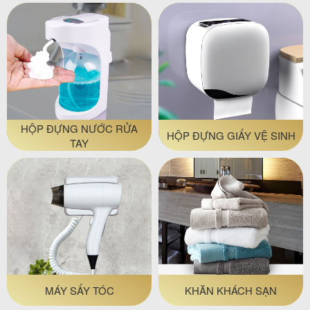
HỘP ĐỰNG NƯỚC RỬA
HỘP ĐỰNG GIẤY VỆ SINH
TAY
MÁY SẤY TÓC
KHĂN KHÁCH SẠN