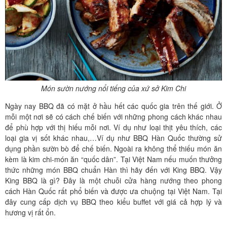
Món sườn nướng nổi tiếng của xứ sở Kim Chi
Ngày nay BBQ đã có mặt ở hầu hết các quốc gia trên thế giới. Ở
mỗi một nơi sẽ có cách chế biến với những phong cách khác nhau
để phù hợp với thị hiếu mỗi nơi. Ví dụ như loại thịt yêu thích, các
loại gia vị sốt khác nhau,…Ví dụ như BBQ Hàn Quốc thường sử
dụng phần sườn bò để chế biến. Ngoài ra không thể thiếu món ăn
kèm là kim chi-món ăn “quốc dân”. Tại Việt Nam nếu muốn thưởng
thức những món BBQ chuẩn Hàn thì hãy đến với King BBQ. Vậy
King BBQ là gì? Đây là một chuỗi cửa hàng nướng theo phong
cách Hàn Quốc rất phổ biến và được ưa chuộng tại Việt Nam. Tại
đây cung cấp dịch vụ BBQ theo kiểu buffet với giá cả hợp lý và
hương vị rất ổn.