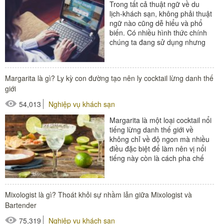
Trong tất cả thuật ngữ về du
lịch-khách sạn, không phải thuật
ngữ nào cũng dễ hiểu và phổ
biến. Có nhiều hình thức chính
chúng ta đang sử dụng nhưng
không biết gọi tên nó là gì....
#đồ amenities khách sạn
Margarita là gì? Ly kỳ con đường tạo nên ly cocktail lừng danh thế
#thiết bị nhà hàng - bếp
giới
54,013
Nghiệp vụ khách sạn
Margarita là một loại cocktail nổi
tiếng lừng danh thế giới về
không chỉ về độ ngon mà nhiều
điều đặc biệt để làm nên vị nổi
tiếng này còn là cách pha chế
cầu kỳ, cùng với...
#thiết bị nhà hàng - bếp
Mixologist là gì? Thoát khỏi sự nhầm lẫn giữa Mixologist và
Bartender
75,319
Nghiệp vụ khách sạn