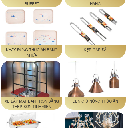
BUFFET
HÀNG
KHAY ĐỰNG THỨC ĂN BẰNG
KẸP GẮP ĐÁ
NHỰA
XE ĐẨY MẶT BÀN TRÒN BẰNG
ĐÈN GIỮ NÓNG THỨC ĂN
THÉP SƠN TĨNH ĐIỆN