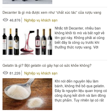
#thiết bị sảnh - ngoại cảnh
Decanter là gì mà được xem như “chất xúc tác” của rượu vang
46,876
Nghiệp vụ khách sạn
Nhắc tới Decanter, nhiều ban
không khỏi tò mò và bất ngờ về
tên gọi này. Không phải ai cũng
biết đây là công cụ trước khi
thưởng thức rượu vang. Với
người thích thưởng rượu thì
Decanter...
#thiết bị nhà hàng - bếp
Gelatin là gì? Bột gelatin có gây hại có sức khỏe không?
81,226
Nghiệp vụ khách sạn
Khi nói đến nguyên liệu làm
bánh, không thể bỏ qua gelatin.
Đây là nguyên liệu quan trọng có
công dụng kết dính và làm đông
thực phẩm. Tuy nhiên lại có rất
nhiều ý kiến trái chiều...
#thiết bị nhà hàng - bếp