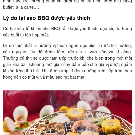
hình này. Họ thường phục vụ dưới rất nhiều hình thức như BBQ
buffet, a la carte,…
Lý do tại sao BBQ được yêu thích
Có hai yếu tố khiến cho BBQ rất được yêu thích, đặc biệt là trong
các buổi tụ tập họp mặt.
Lý do thứ nhất là hương vị thơm ngon đặc biệt. Trước khi nướng,
các nguyên liệu đã được tẩm ướp gia vị vừa vặn và kĩ càng.
Thường thì thịt sẽ được tẩm ướp trước khi chế biến trong một thời
gian khá dài. Khoảng thời gian này đảm bảo cho gia vị được ngấm
kĩ vào từng thớ thịt. Thịt được ướp kĩ đem nướng trực tiếp trên than
hồng nên có mùi vị và màu sắc rất bắt mắt.