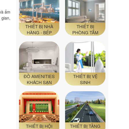
 và ẩm
 gian,
THIẾT BỊ NHÀ
THIẾT BỊ
HÀNG - BẾP
PHÒNG TẮM
ĐỒ AMENITIES
THIẾT BỊ VỆ
KHÁCH SẠN
SINH
THIẾT BỊ HỘI
THIẾT BỊ TẦNG