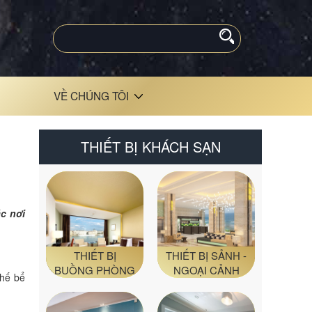
VỀ CHÚNG TÔI
THIẾT BỊ KHÁCH SẠN
ác nơi
THIẾT BỊ
THIẾT BỊ SẢNH -
BUỒNG PHÒNG
NGOẠI CẢNH
ghế bể