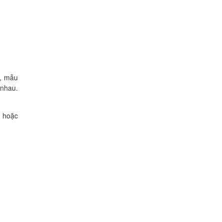
c, mẫu
 nhau.
m hoặc