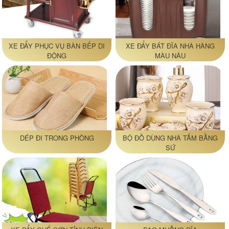
XE ĐẨY PHỤC VỤ BÀN BẾP DI
XE ĐẨY BÁT ĐĨA NHÀ HÀNG
ĐỘNG
MÀU NÂU
DÉP ĐI TRONG PHÒNG
BỘ ĐỒ DÙNG NHÀ TẮM BẰNG
SỨ