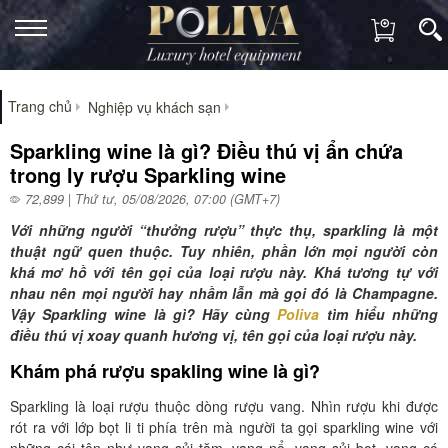
Trang chủ
Nghiệp vụ khách sạn
Sparkling wine là gì? Điều thú vị ẩn chứa
trong ly rượu Sparkling wine
72,899 | Thứ tư, 05/08/2026, 07:00 (GMT+7)
Với những người “thưởng rượu” thực thụ, sparkling là một
thuật ngữ quen thuộc. Tuy nhiên, phần lớn mọi người còn
khá mơ hồ với tên gọi của loại rượu này. Khá tương tự với
nhau nên mọi người hay nhầm lẫn mà gọi đó là Champagne.
Vậy Sparkling wine là gì? Hãy cùng
Poliva
tìm hiểu những
điều thú vị xoay quanh hương vị, tên gọi của loại rượu này.
Khám phá rượu spakling wine là gì?
Sparkling là loại rượu thuộc dòng rượu vang. Nhìn rượu khi được
rót ra với lớp bọt li ti phía trên mà người ta gọi sparkling wine với