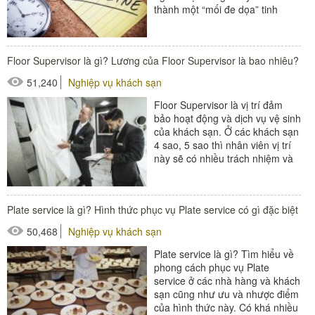
thành một “mối đe dọa” tinh
thần. Vậy deadline...
#thiết bị buồng phòng
Floor Supervisor là gì? Lương của Floor Supervisor là bao nhiêu?
#thiết bị sảnh - ngoại cảnh
51,240
Nghiệp vụ khách sạn
Floor Supervisor là vị trí đảm
bảo hoạt động và dịch vụ vệ sinh
của khách sạn. Ở các khách sạn
4 sao, 5 sao thì nhân viên vị trí
này sẽ có nhiều trách nhiệm và
công...
#Buồng phòng khách sạn
Plate service là gì? Hình thức phục vụ Plate service có gì đặc biệt
#đồ amenities khách sạn
50,468
Nghiệp vụ khách sạn
#thiết bị nhà hàng - bếp
Plate service là gì? Tìm hiểu về
phong cách phục vụ Plate
service ở các nhà hàng và khách
sạn cũng như ưu và nhược điểm
của hình thức này. Có khá nhiều