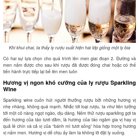
Khi khui chai, ta thấy ly rượu xuất hiện hai lớp giống một ly bia
Có hai sự lựa chọn cho quá trình lên men giai đoạn 2. Đường và
men nấm được cho sau khi rượu đã được đóng chai hoặc có thể
tiến hành trực tiếp lại bể lên men luôn
Hương vị ngon khó cưỡng của ly rượu Sparkling
Wine
Sparkling wine cuốn hút người thưởng rượu bởi những hương vị
nhẹ nhàng, không quá mạnh. Nhắc tới loại rượu, ta như liên tưởng
tới một cô nàng ngọt ngào, dịu dàng. Nếm thử rượu sparkling gợi ta
đến hương của táo tươi dằm, là hương của táo ngâm gia vị hay vị
quả lê chín và cả vị của “bánh mì tươi sống” hòa hợp trong hương
vị nấm men. Hương vị dễ chịu ấy làm ta không lỡ đặt ly xuống.