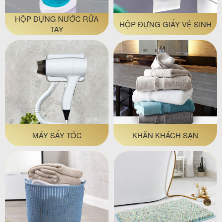
HỘP ĐỰNG NƯỚC RỬA
HỘP ĐỰNG GIẤY VỆ SINH
TAY
MÁY SẤY TÓC
KHĂN KHÁCH SẠN