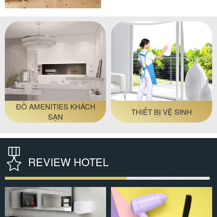
#thiết bị sảnh - ngoại cảnh
#tiền sảnh khách sạn
ĐỒ AMENITIES KHÁCH
THIẾT BỊ VỆ SINH
SẠN
REVIEW HOTEL