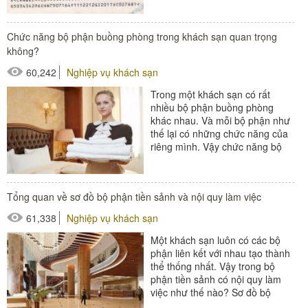
#đồ amenities khách sạn
Chức năng bộ phận buồng phòng trong khách sạn quan trọng
#thiết bị nhà hàng - bếp
không?
60,242
Nghiệp vụ khách sạn
Trong một khách sạn có rất
nhiều bộ phận buồng phòng
khác nhau. Và mỗi bộ phận như
thế lại có những chức năng của
riêng mình. Vậy chức năng bộ
phận buồng phòng là gì? Chính
xác...
#Buồng phòng khách sạn
Tổng quan về sơ đồ bộ phận tiền sảnh và nội quy làm việc
#thiết bị buồng phòng
61,338
Nghiệp vụ khách sạn
#xe buồng phòng
Một khách sạn luôn có các bộ
#xe giặt là
phận liên kết với nhau tạo thành
thể thống nhất. Vậy trong bộ
phận tiền sảnh có nội quy làm
việc như thế nào? Sơ đồ bộ
phận tiền sảnh được...