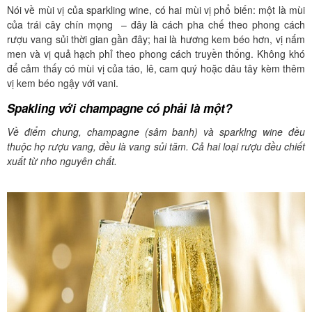
Nói về mùi vị của sparkling wine, có hai mùi vị phổ biến: một là mùi
của trái cây chín mọng – đây là cách pha chế theo phong cách
rượu vang sủi thời gian gần đây; hai là hương kem béo hơn, vị nấm
men và vị quả hạch phỉ theo phong cách truyền thống. Không khó
để cảm thấy có mùi vị của táo, lê, cam quý hoặc dâu tây kèm thêm
vị kem béo ngậy với vani.
Spakling với champagne có phải là một?
Về điểm chung, champagne (sâm banh) và sparklng wine đều
thuộc họ rượu vang, đều là vang sủi tăm. Cả hai loại rượu đều chiết
xuất từ nho nguyên chất.