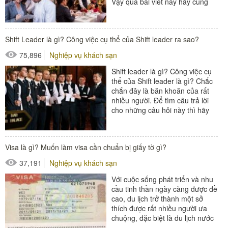
Vậy qua bài viết này hãy cùng
tìm hiểu và làm rõ...
#thiết bị buồng phòng
#xe buồng phòng
Shift Leader là gì? Công việc cụ thể của Shift leader ra sao?
#xe giặt là
75,896
Nghiệp vụ khách sạn
Shift leader là gì? Công việc cụ
thể của Shift leader là gì? Chắc
chắn đây là băn khoăn của rất
nhiều người. Để tìm câu trả lời
cho những câu hỏi này thì hãy
tìm hiểu bài...
#đồ amenities khách sạn
Visa là gì? Muốn làm visa cần chuẩn bị giấy tờ gì?
#thiết bị nhà hàng - bếp
37,191
Nghiệp vụ khách sạn
Với cuộc sống phát triển và nhu
cầu tinh thần ngày càng được đề
cao, du lịch trở thành một sở
thích được rất nhiều người ưa
chuộng, đặc biệt là du lịch nước
ngoài. Và visa là...