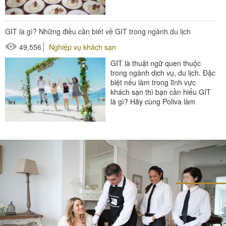
phong cách phục vụ trong...
#thiết bị nhà hàng - bếp
GIT là gì? Những điều cần biết về GIT trong ngành du lịch
49,556
Nghiệp vụ khách sạn
GIT là thuật ngữ quen thuộc
trong ngành dịch vụ, du lịch. Đặc
biệt nếu làm trong lĩnh vực
khách sạn thì bạn cần hiểu GIT
là gì? Hãy cùng Poliva làm
phong phú hơn kiến thức
nghiệp...
#đồ amenities khách sạn
#thiết bị nhà hàng - bếp