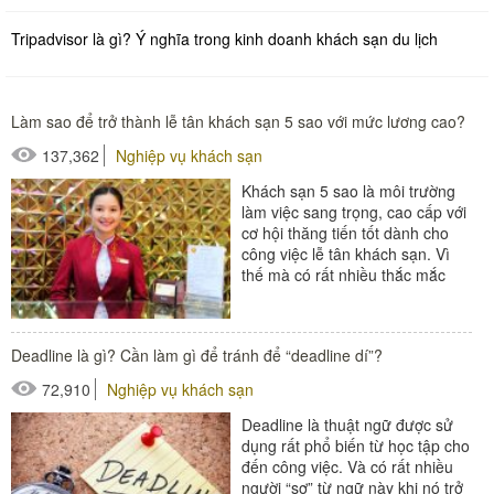
Tripadvisor là gì? Ý nghĩa trong kinh doanh khách sạn du lịch
Làm sao để trở thành lễ tân khách sạn 5 sao với mức lương cao?
137,362
Nghiệp vụ khách sạn
Khách sạn 5 sao là môi trường
làm việc sang trọng, cao cấp với
cơ hội thăng tiến tốt dành cho
công việc lễ tân khách sạn. Vì
thế mà có rất nhiều thắc mắc
xoay quanh công...
#thiết bị sảnh - ngoại cảnh
Deadline là gì? Cần làm gì để tránh để “deadline dí”?
72,910
Nghiệp vụ khách sạn
Deadline là thuật ngữ được sử
dụng rất phổ biến từ học tập cho
đến công việc. Và có rất nhiều
người “sợ” từ ngữ này khi nó trở