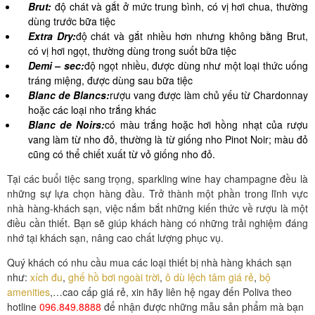
Brut:
độ chát và gắt ở mức trung bình, có vị hơi chua, thường
dùng trước bữa tiệc
Extra Dry:
độ chát và gắt nhiều hơn nhưng không bằng Brut,
có vị hơi ngọt, thường dùng trong suốt bữa tiệc
Demi – sec:
độ ngọt nhiều, được dùng như một loại thức uống
tráng miệng, được dùng sau bữa tiệc
Blanc de Blancs:
rượu vang được làm chủ yếu từ Chardonnay
hoặc các loại nho trắng khác
Blanc de Noirs:
có màu trắng hoặc hơi hồng nhạt của rượu
vang làm từ nho đỏ, thường là từ giống nho Pinot Noir; màu đỏ
cũng có thể chiết xuất từ vỏ giống nho đỏ.
Tại các buổi tiệc sang trọng, sparkling wine hay champagne đều là
những sự lựa chọn hàng đầu. Trở thành một phần trong lĩnh vực
nhà hàng-khách sạn, việc nắm bắt những kiến thức về rượu là một
điều cần thiết. Bạn sẽ giúp khách hàng có những trải nghiệm đáng
nhớ tại khách sạn, nâng cao chất lượng phục vụ.
Quý khách có nhu cầu mua các loại thiết bị nhà hàng khách sạn
như:
xích đu
,
ghế hồ bơi ngoài trời
,
ô dù lệch tâm giá rẻ
,
bộ
amenities
,…cao cấp giá rẻ, xin hãy liên hệ ngay đến Poliva theo
hotline
096.849.8888
để nhận được những mẫu sản phẩm mà bạn