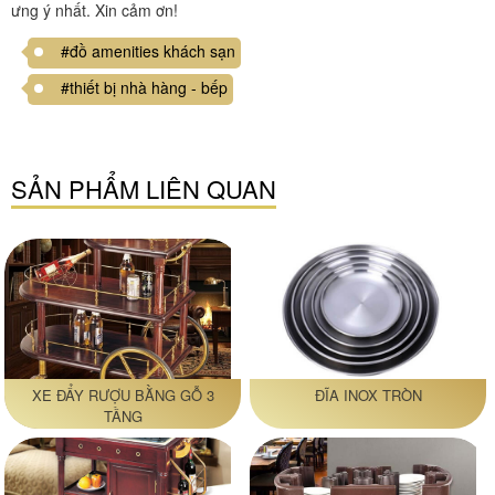
ưng ý nhất. Xin cảm ơn!
#đồ amenities khách sạn
#thiết bị nhà hàng - bếp
SẢN PHẨM LIÊN QUAN
XE ĐẨY RƯỢU BẰNG GỖ 3
ĐĨA INOX TRÒN
TẦNG