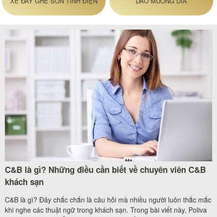
XE ĐẨY GHẾ SƠN TĨNH ĐIỆN
DAO MUỖNG DĨA
C&B là gì? Những điều cần biết về chuyên viên C&B
khách sạn
C&B là gì? Đây chắc chắn là câu hỏi mà nhiều người luôn thắc mắc
khi nghe các thuật ngữ trong khách sạn. Trong bài viết này, Poliva