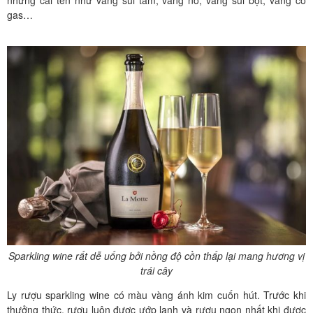
những cái tên như vang sủi tăm, vang nổ, vang sủi bọt, vang có
gas…
Sparkling wine rất dễ uống bởi nồng độ cồn thấp lại mang hương vị
trái cây
Ly rượu sparkling wine có màu vàng ánh kim cuốn hút. Trước khi
thưởng thức, rượu luôn được ướp lạnh và rượu ngon nhất khi được