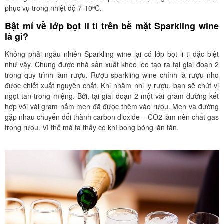
phục vụ trong nhiệt độ 7-10ᶿC.
Bật mí về lớp bọt li ti trên bề mặt Sparkling wine
là gì?
Không phải ngẫu nhiên Sparkling wine lại có lớp bọt li ti đặc biệt
như vậy. Chúng được nhà sản xuất khéo léo tạo ra tại giai đoạn 2
trong quy trình làm rượu. Rượu sparkling wine chính là rượu nho
được chiết xuất nguyên chất. Khi nhâm nhi ly rượu, bạn sẽ chút vị
ngọt tan trong miệng. Bởi, tại giai đoạn 2 một vài gram đường kết
hợp với vài gram nấm men đã được thêm vào rượu. Men và đường
gặp nhau chuyển đổi thành carbon dioxide – CO2 làm nên chất gas
trong rượu. Vì thế mà ta thấy có khí bong bóng lăn tăn.