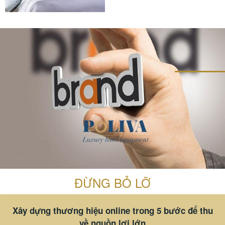
càng là vấn...
ĐỪNG BỎ LỠ
Xây dựng thương hiệu online trong 5 bước để thu
về nguồn lợi lớn