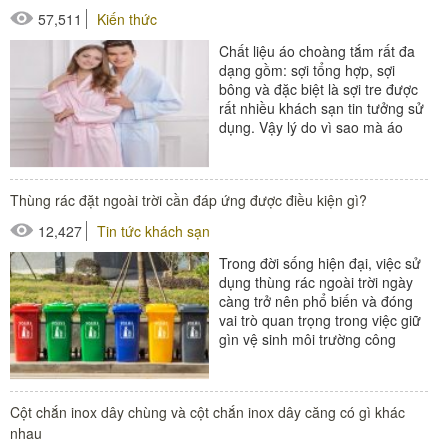
57,511
Kiến thức
Chất liệu áo choàng tắm rất đa
dạng gồm: sợi tổng hợp, sợi
bông và đặc biệt là sợi tre được
rất nhiều khách sạn tin tưởng sử
dụng. Vậy lý do vì sao mà áo
choàng tắm...
#áo choàng tắm
Thùng rác đặt ngoài trời cần đáp ứng được điều kiện gì?
#đồ dùng phòng tắm
12,427
Tin tức khách sạn
Trong đời sống hiện đại, việc sử
dụng thùng rác ngoài trời ngày
càng trở nên phổ biến và đóng
vai trò quan trọng trong việc giữ
gìn vệ sinh môi trường công
cộng. Tuy nhiên, để phát...
#thùng rác
Cột chắn inox dây chùng và cột chắn inox dây căng có gì khác
#thùng rác ngoài trời
nhau