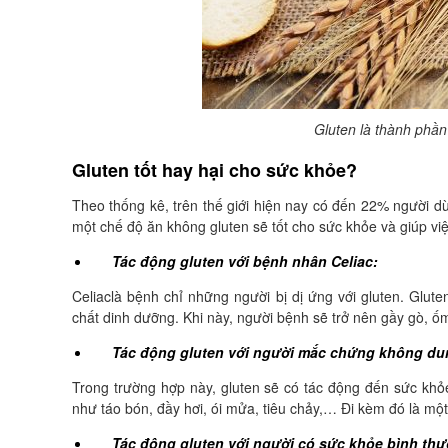
Gluten là thành phần
Gluten tốt hay hại cho sức khỏe
?
Theo thống kê, trên thế giới hiện nay có đến 22% người d
một chế độ ăn không gluten sẽ tốt cho sức khỏe và giúp việ
Tác động gluten với bệnh nhân Celiac:
Celiaclà bệnh chỉ những người bị dị ứng với gluten. Glut
chất dinh dưỡng. Khi này, người bệnh sẽ trở nên gầy gò, 
Tác động gluten với người mắc chứng không du
Trong trường hợp này, gluten sẽ có tác động đến sức khỏ
như táo bón, đầy hơi, ói mửa, tiêu chảy,… Đi kèm đó là một
Tác động gluten với người có sức khỏe bình th