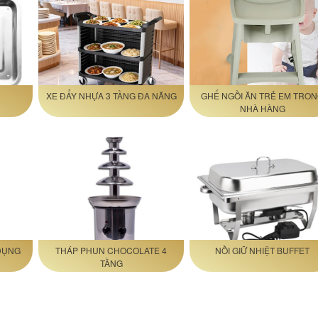
XE ĐẨY NHỰA 3 TẦNG ĐA NĂNG
GHẾ NGỒI ĂN TRẺ EM TRO
NHÀ HÀNG
DỤNG
THÁP PHUN CHOCOLATE 4
NỒI GIỮ NHIỆT BUFFET
TẦNG