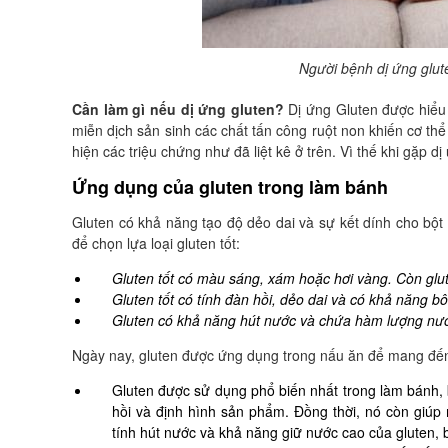
Người bệnh dị ứng glut
Cần làm gì nếu dị ứng gluten?
Dị ứng Gluten được hiểu 
miễn dịch sản sinh các chất tấn công ruột non khiến cơ thể
hiện các triệu chứng như đã liệt kê ở trên. Vì thế khi gặp 
Ứng dụng của gluten trong làm bánh
Gluten có khả năng tạo độ dẻo dai và sự kết dính cho bộ
để chọn lựa loại gluten tốt:
Gluten tốt có màu sáng, xám hoặc hơi vàng. Còn glu
Gluten tốt có tính đàn hồi, dẻo dai và có khả năng b
Gluten có khả năng hút nước và chứa hàm lượng nư
Ngày nay, gluten được ứng dụng trong nấu ăn để mang đến
Gluten được sử dụng phổ biến nhất trong làm bánh,
hồi và định hình sản phẩm. Đồng thời, nó còn giú
tính hút nước và khả năng giữ nước cao của gluten, 