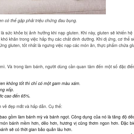
en có thể gặp phải triệu chứng đau bụng.
là sức khỏe bị ảnh hưởng khi nạp gluten. Khi này, gluten sẽ khiến hệ
 khó khăn trong việc hấp thụ các chất dinh dưỡng. Khi dị ứng, cơ thể s
dị ứng gluten, tốt nhất là ngưng việc nạp các món ăn, thực phẩm chứa gl
t mì. Và trong làm bánh, người dùng cần quan tâm đến một số đặc đi
ten không tốt thì chỉ có một gam màu xám.
ông xốp.
ớc cao đến 65%.
 vẻ đẹp mắt và hấp dẫn. Cụ thể:
 bao gồm làm bánh mỳ và bánh ngọt. Công dụng của nó là tăng độ dẻ
p món bánh mềm hơn, dẻo hơn, hương vị cũng thơm ngon hơn. Đặc biệ
bánh sẽ có thời gian bảo quản lâu hơn.