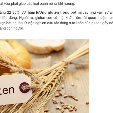
i vừa phải giúp các loại bánh nở ra khi nướng.
hoảng 22-35%. Với
h
àm lượng gluten trong bột mì
cao như vậy, sự a
 tiêu dùng. Ngoài ra, gluten còn có một khái niệm rất quen thuộc tr
ược bắt nguồn từ việc nghiên cứu tác động sức khỏe của gluten gây n
ạng con người.