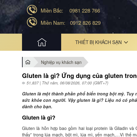
Miền Bắc:
0981 228 766
Miền Nam:
0912 826 829
HOME
THIẾT BỊ KHÁCH SẠN
Nghiệp vụ khách sạn
Gluten là gì? Ứng dụng của gluten tro
51,837 | Thứ năm, 06/08/2026, 07:00 (GMT+7)
Gluten là một thành phần phổ biến trong bột mỳ. Tuy nh
sức khỏe con người. Vậy gluten là gì? Liệu nó có phải
dành cho bạn.
Gluten là gì?
Gluten là hỗn hợp bao gồm hai loại protein là Gliadin v
thấy” trong lúa mạch, bột mì, lúa mì, yến mạch,…Vì thế 