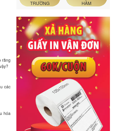
TRƯỜNG
HẦM
o rằng
 vậy?
hu các
êu hóa