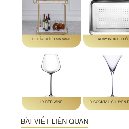
XE ĐẨY RƯỢU MẠ VÀNG
KHAY INOX CÓ LỖ
LY RED WINE
LY COCKTAIL CHUYÊN 
BÀI VIẾT LIÊN QUAN