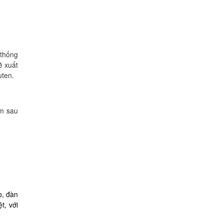
 thống
ẽ xuất
uten.
ểm sau
o, đàn
t, với