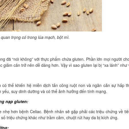
 quan trọng có trong lúa mạch, bột mì.
ùng đã “nói không” với thực phẩm chứa gluten. Phần lớn mọi người ch
c giảm cân trở nên dễ dàng hơn. Vậy vì sao gluten lại bị “xa lánh” như
en có thể khiến hệ miễn dịch tấn công ruột non và ngăn cản sự hấp t
ốm yếu, suy dinh dưỡng và có thể ảnh hưởng đến tính mạng.
ng nạp gluten:
e nhẹ hơn bệnh Celiac. Bệnh nhân sẽ gặp phải các triệu chứng về ti
 số triệu chứng khác như trầm cảm, chuột rút hay da bị kích ứng.
ường: