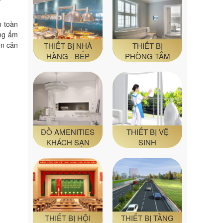
n toàn
ong ẩm
ên căn
THIẾT BỊ NHÀ
THIẾT BỊ
HÀNG - BẾP
PHÒNG TẮM
ĐỒ AMENITIES
THIẾT BỊ VỆ
KHÁCH SẠN
SINH
THIẾT BỊ HỘI
THIẾT BỊ TẦNG