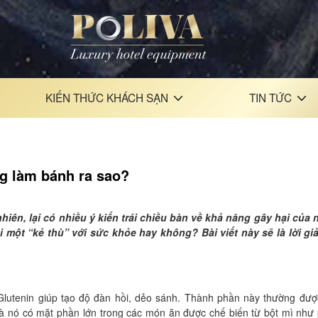
KIẾN THỨC KHÁCH SẠN
TIN TỨC
ng làm bánh ra sao?
iên, lại có nhiều ý kiến trái chiều bàn về khả năng gây hại của 
 một “kẻ thù” với sức khỏe hay không? Bài viết này sẽ là lời gi
à Glutenin giúp tạo độ đàn hồi, dẻo sánh. Thành phần này thường đượ
mà nó có mặt phần lớn trong các món ăn được chế biến từ bột mì như 