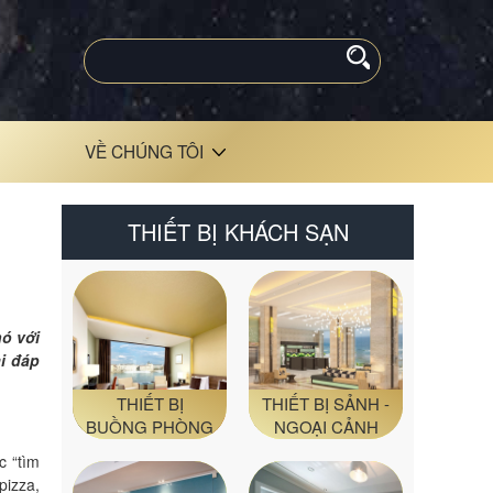
VỀ CHÚNG TÔI
THIẾT BỊ KHÁCH SẠN
nó với
ải đáp
THIẾT BỊ
THIẾT BỊ SẢNH -
BUỒNG PHÒNG
NGOẠI CẢNH
c “tìm
pizza,