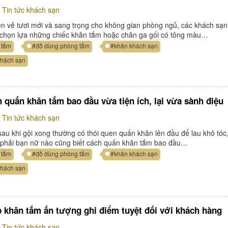
Tin tức khách sạn
ên vẻ tươi mới và sang trọng cho không gian phòng ngủ, các khách sạn
 chọn lựa những chiếc khăn tắm hoặc chăn ga gối có tông màu…
 tắm
#đồ dùng phòng tắm
#khăn khách sạn
khách sạn
 quấn khăn tắm bao đầu vừa tiện ích, lại vừa sành điệu
Tin tức khách sạn
au khi gội xong thường có thói quen quấn khăn lên đầu để lau khô tóc,
 phải bạn nữ nào cũng biết cách quấn khăn tắm bao đầu…
 tắm
#đồ dùng phòng tắm
#khăn khách sạn
khách sạn
p khăn tắm ấn tượng ghi điểm tuyệt đối với khách hàng
Tin tức khách sạn