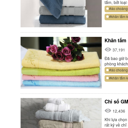
tắm, bởi loạ
#áo choàng
#khăn tắm 
Khăn tắm 
37,191
Đã bao giờ b
phòng khách 
#áo choàng
#khăn tắm 
Chỉ số GM
12,436
Khi lựa chọn
rất kỹ về ch