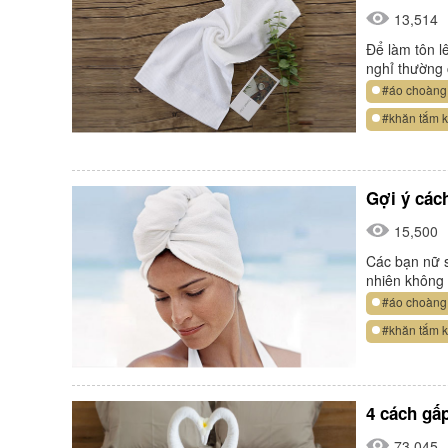
13,514
Để làm tôn l
nghỉ thường
#áo choàng
#khăn tắm 
Gợi ý cách
15,500
Các bạn nữ s
nhiên không
#áo choàng
#khăn tắm 
4 cách gấ
73,045