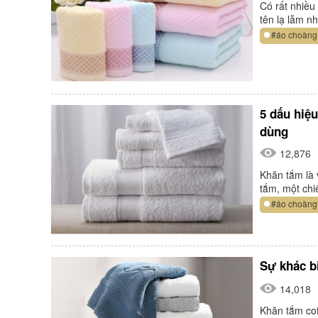
Có rất nhiều
tên lạ lẫm 
#áo choàng
5 dấu hiệ
dùng
12,876
Khăn tắm là 
tắm, một ch
#áo choàng
Sự khác b
14,018
Khăn tắm cot