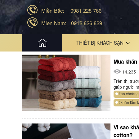
Miền Bắc:
0981 228 766
Miền Nam:
0912 826 829
HOME
THIẾT BỊ KHÁCH SẠN
Mua khăn 
14,235
Trên thị trư
giúp người 
#áo choàng
#khăn tắm 
Vì sao khă
cotton?