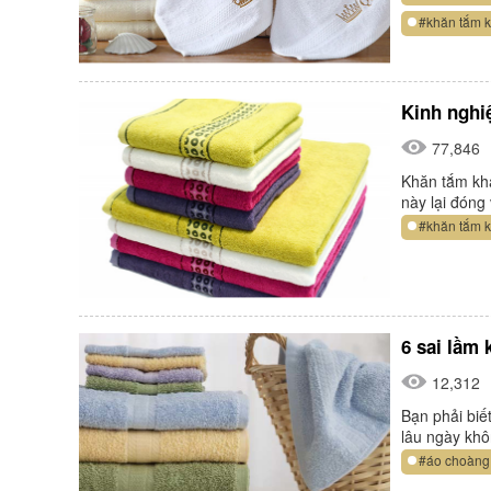
#khăn tắm 
Kinh nghi
77,846
Khăn tắm khá
này lại đóng
#khăn tắm 
6 sai lầm
12,312
Bạn phải biế
lâu ngày khô
#áo choàng