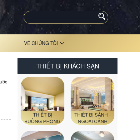
VỀ CHÚNG TÔI
THIẾT BỊ KHÁCH SẠN
hước
THIẾT BỊ
THIẾT BỊ SẢNH -
BUỒNG PHÒNG
NGOẠI CẢNH