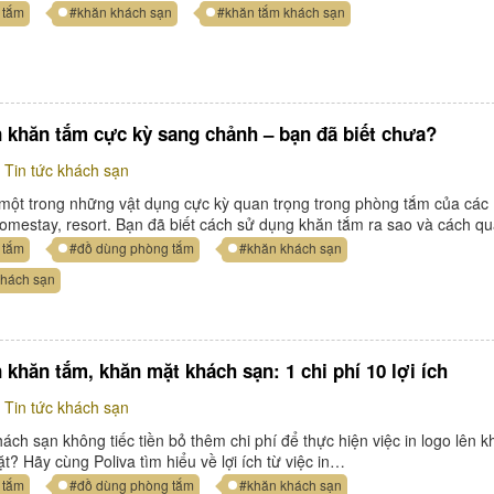
 tắm
#khăn khách sạn
#khăn tắm khách sạn
 khăn tắm cực kỳ sang chảnh – bạn đã biết chưa?
Tin tức khách sạn
một trong những vật dụng cực kỳ quan trọng trong phòng tắm của các
omestay, resort. Bạn đã biết cách sử dụng khăn tắm ra sao và cách 
 tắm
#đồ dùng phòng tắm
#khăn khách sạn
khách sạn
n khăn tắm, khăn mặt khách sạn: 1 chi phí 10 lợi ích
Tin tức khách sạn
ách sạn không tiếc tiền bỏ thêm chi phí để thực hiện việc in logo lên k
t? Hãy cùng Poliva tìm hiểu về lợi ích từ việc in…
 tắm
#đồ dùng phòng tắm
#khăn khách sạn