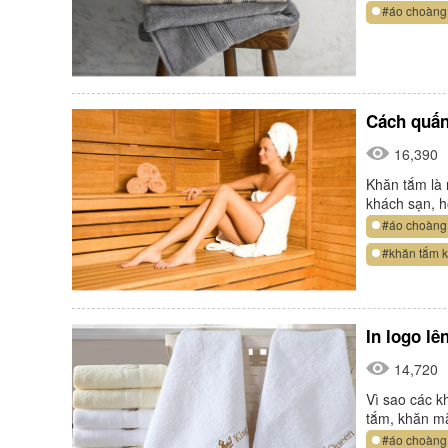
#áo choàng
Cách quấn
16,390
Khăn tắm là 
khách sạn, h
#áo choàng
#khăn tắm 
In logo lê
14,720
Vì sao các kh
tắm, khăn mặ
#áo choàng