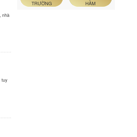
TRƯỜNG
HẦM
, nhà
 tuy