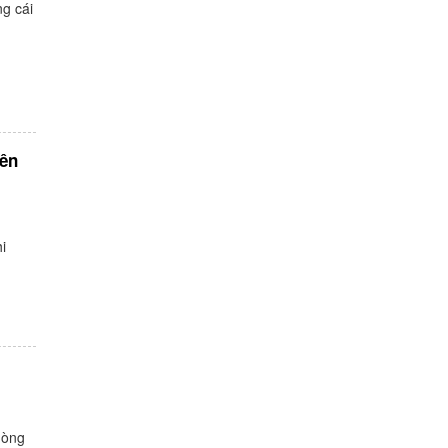
ng cái
nên
i
hòng