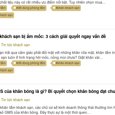
i chất liệu này có rất nhiều ưu điểm nổi bật. Tuy nhiên chọn mua…
 tắm
#đồ dùng phòng tắm
#khăn khách sạn
khách sạn
khách sạn bị ẩm mốc: 3 cách giải quyết ngay vấn đề
Tin tức khách sạn
ạn trải qua cảm giác phải đối mặt với những khăn rửa mặt, khăn tắm t
sạn luôn ở tình trạng hôi mốc, nồng mùi chưa? Giặt khăn vài…
 tắm
#đồ dùng phòng tắm
#khăn khách sạn
khách sạn
S của khăn bông là gì? Bí quyết chọn khăn bông đạt ch
Tin tức khách sạn
 khăn tắm khách sạn, các chủ cơ sở kinh doanh thông thái thường tìm 
ỉ số GMS của khăn bông. Đây thực sự là một thói quen…