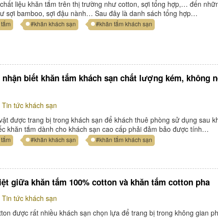
 chất liệu khăn tắm trên thị trường như cotton, sợi tổng hợp,… đến nhữ
như sợi bamboo, sợi đậu nành… Sau đây là danh sách tổng hợp…
 tắm
#khăn khách sạn
#khăn tắm khách sạn
u nhận biết khăn tắm khách sạn chất lượng kém, không 
Tin tức khách sạn
vật được trang bị trong khách sạn để khách thuê phòng sử dụng sau kh
iếc khăn tắm dành cho khách sạn cao cấp phải đảm bảo được tính…
 tắm
#khăn khách sạn
#khăn tắm khách sạn
iệt giữa khăn tắm 100% cotton và khăn tắm cotton pha
Tin tức khách sạn
ton được rất nhiều khách sạn chọn lựa để trang bị trong không gian p