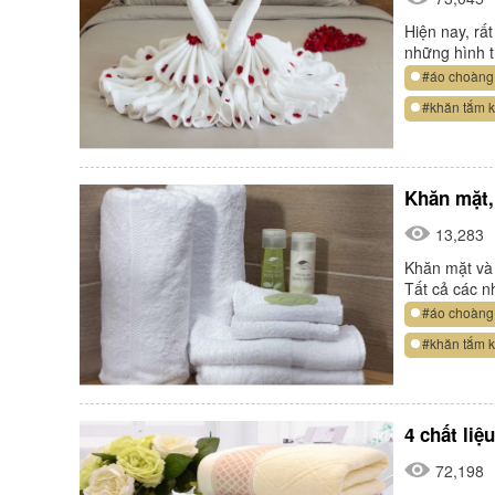
Hiện nay, rấ
những hình 
#áo choàng
#khăn tắm 
Khăn mặt,
13,283
Khăn mặt và 
Tất cả các n
#áo choàng
#khăn tắm 
4 chất liệ
72,198