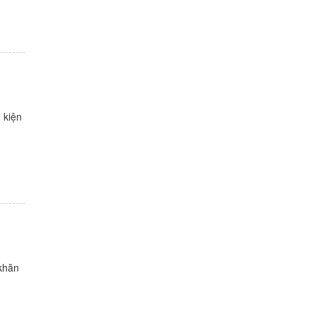
 kiện
 khăn