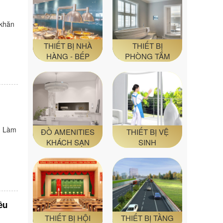
 khăn
THIẾT BỊ NHÀ
THIẾT BỊ
HÀNG - BẾP
PHÒNG TẮM
. Làm
ĐỒ AMENITIES
THIẾT BỊ VỆ
KHÁCH SẠN
SINH
êu
THIẾT BỊ HỘI
THIẾT BỊ TẦNG