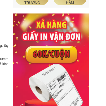
TRƯỜNG
HẦM
g, tùy
1200mm
ó kích