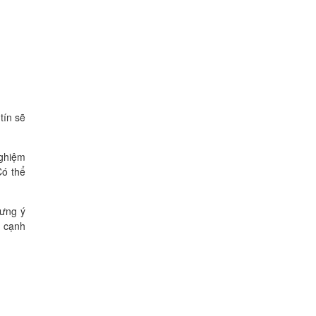
tín sẽ
nghiệm
Có thể
 ưng ý
h cạnh