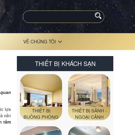
VỀ CHÚNG TÔI
THIẾT BỊ KHÁCH SẠN
 quan
ệc lựa
THIẾT BỊ
THIẾT BỊ SẢNH -
là vấn
BUỒNG PHÒNG
NGOẠI CẢNH
n tắm