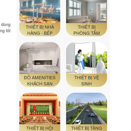
ồ dùng
THIẾT BỊ NHÀ
THIẾT BỊ
ng tốt
HÀNG - BẾP
PHÒNG TẮM
ĐỒ AMENITIES
THIẾT BỊ VỆ
KHÁCH SẠN
SINH
THIẾT BỊ HỘI
THIẾT BỊ TẦNG