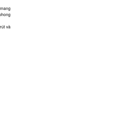
y mang
 phong
rút và