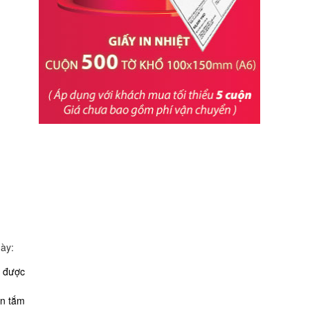
ày:
g được
ăn tắm