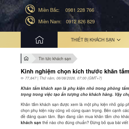
Miền Bắc:
0981 228 766
Miền Nam:
0912 826 829
HOME
THIẾT BỊ KHÁCH SẠN
Tin tức khách sạn
Kinh nghiệm chọn kích thước khăn tắ
77,847 | Thứ năm, 06/08/2026, 07:00 (GMT+7)
Khăn tắm khách sạn là phụ kiện nhỏ trong phòng tắm c
trọng trong việc tạo ấn tượng cho khách hàng. Vậy c
Khăn tắm khách sạn được xem là một phụ kiện nhỏ góp phầ
chọn phụ kiện này cũng vô cùng quan trọng. Bên cạnh các
đề đáng quan tâm. Bạn đang cần mua khăn tắm cho khác
khách sạn
thế nào cho đúng chuẩn? Đừng bỏ qua bài viết 