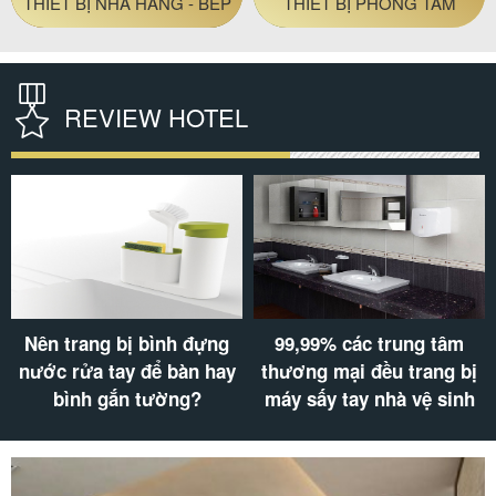
ĐỒ AMENITIES KHÁCH
THIẾT BỊ VỆ SINH
SẠN
REVIEW HOTEL
99,99% các trung tâm
Khách sạn không có máy
thương mại đều trang bị
sấy tóc: Điểm trừ chất
máy sấy tay nhà vệ sinh
lượng phục vụ