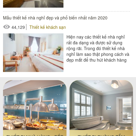
khách sạn là...
#thiết bị buồng phòng
Mẫu thiết kế nhà nghỉ đẹp và phổ biến nhất năm 2020
#thiết bị phòng tắm
44,129
Thiết kế khách sạn
#thiết bị sảnh - ngoại cảnh
Hiện nay các thiết kế nhà nghỉ
rất đa dạng và được sử dụng
rộng rãi. Trong đó thiết kế nhà
nghỉ làm sao thật phong cách và
đẹp mắt để thu hút khách hàng
được rất nhiều...
#đồ amenities khách sạn