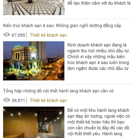
để tạo thiện cảm với du khách là
điều vô...
#thiết bị sảnh - ngoại cảnh
Kiến trúc khách sạn 4 sao: Không gian nghỉ dưỡng đẳng cấp
67,095
Thiết kế khách sạn
Kinh doanh khách sạn đang là
ngành thu hút nhiều chủ đầu tư.
Chính vì vậy những mẫu kiến
trúc khách sạn 4 sao luôn trong
tầm ngắm được các chủ đầu tư
quan tâm. Sự phát triển...
#thiết bị buồng phòng
Tổng hợp những đồ nội thất hành lang khách sạn cần có
#thiết bị phòng tắm
39,571
Thiết kế khách sạn
#thiết bị sảnh - ngoại cảnh
Để có một khu hành lang khách
sạn đẹp ấn tượng, ngoài việc có
một thiết kế hoàn hảo thì bạn
còn cần chuẩn bị đầy đủ các đồ
nội thất thiết yếu. Hành lang