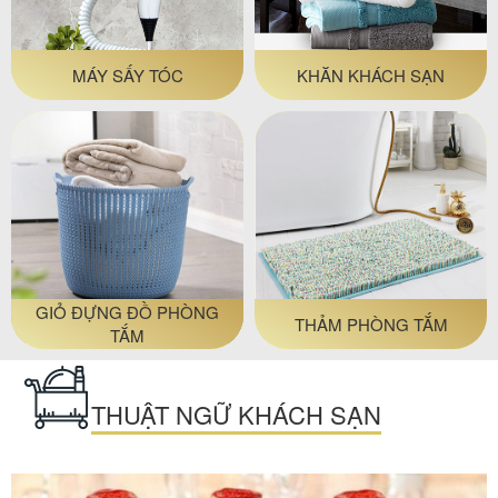
MÁY SẤY TÓC
KHĂN KHÁCH SẠN
GIỎ ĐỰNG ĐỒ PHÒNG
THẢM PHÒNG TẮM
TẮM
THUẬT NGỮ KHÁCH SẠN