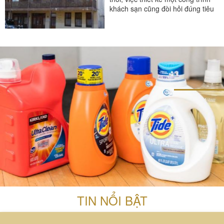
khách sạn cũng đòi hỏi đúng tiêu
chuẩn nhà...
#thiết bị buồng phòng
#thiết bị phòng tắm
#thiết bị sảnh - ngoại cảnh
TIN NỔI BẬT