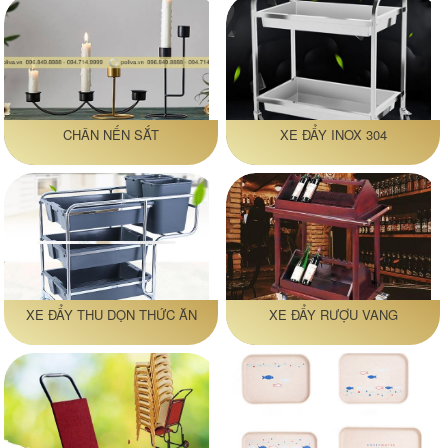
CHÂN NẾN SẮT
XE ĐẨY INOX 304
XE ĐẨY THU DỌN THỨC ĂN
XE ĐẨY RƯỢU VANG