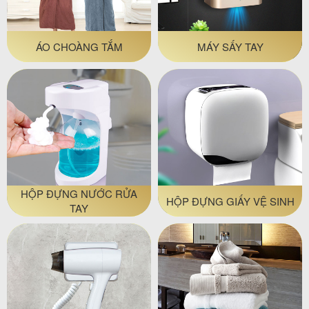
ÁO CHOÀNG TẮM
MÁY SẤY TAY
HỘP ĐỰNG NƯỚC RỬA
HỘP ĐỰNG GIẤY VỆ SINH
TAY