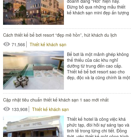
doanh đang “Hot” hiện nay.
Đừng bỏ qua những mẫu thiết
kế khách sạn mini đẹp ấn tượng
và thu hút dưới đây nếu bạn...
#thiết bị buồng phòng
Cách thiết kế bể bơi resort “đẹp mê hồn”, hút khách du lịch
#thiết bị phòng tắm
71,566
Thiết kế khách sạn
#thiết bị sảnh - ngoại cảnh
Bể bơi là một mảnh ghép không
thể thiếu của các khu nghỉ
dưỡng từ trung đến cao cấp.
Thiết kế bể bơi resort sao cho
đẹp, độc và lạ cũng chính là một
điểm nhấn thu hút...
#ghế bể bơi
Cập nhật tiêu chuẩn thiết kế khách sạn 1 sao mới nhất
#ghế công viên
133,908
Thiết kế khách sạn
#ô dù ngoài trời
Thiết kế hotel là công việc khá
phức tạp, đòi hỏi sự sáng tạo và
tinh tế trong từng chi tiết. Đồng
thời, việc thiết kế một công trình