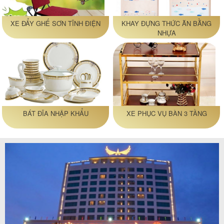
XE ĐẨY GHẾ SƠN TĨNH ĐIỆN
KHAY ĐỰNG THỨC ĂN BẰNG
NHỰA
BÁT ĐĨA NHẬP KHẨU
XE PHỤC VỤ BÀN 3 TẦNG