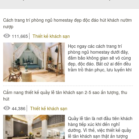
Cách trang trí phòng ngủ homestay đẹp độc đáo hút khách nườm
nượp
111,665
Thiết kế khách sạn
Học ngay các cách trang trí
phòng ngủ homestay dưới đây,
đảm bảo không gian sẽ vô cùng
đẹp, độc đáo. Bất cứ ai đến đều
trầm trồ thán phục, lưu luyến khi
rời đi. Đương nhiên khả...
#đồ amenities khách sạn
Cẩm nang thiết kế quầy lễ tân khách sạn 2-5 sao ấn tượng, thu
#thiết bị buồng phòng
hút
#thiết bị phòng tắm
44,386
Thiết kế khách sạn
Quầy lễ tân là nơi đầu tiên khách
hàng tiếp xúc khi đến nghỉ
dưỡng. Vì thế, việc thiết kế quầy
lễ tân khách sạn thật ấn tượng