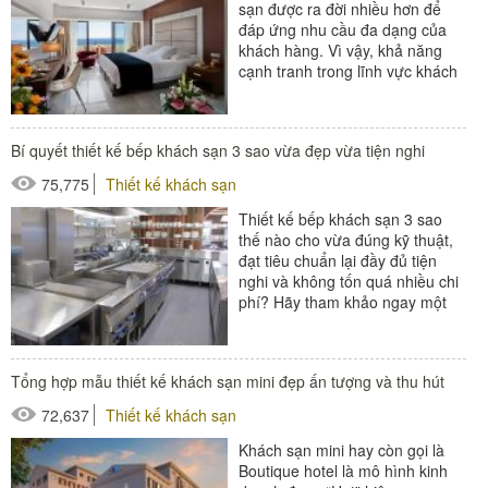
sạn được ra đời nhiều hơn để
đáp ứng nhu cầu đa dạng của
khách hàng. Vì vậy, khả năng
cạnh tranh trong lĩnh vực khách
sạn trở nên gay gắt hơn...
#nội thất khách sạn
Bí quyết thiết kế bếp khách sạn 3 sao vừa đẹp vừa tiện nghi
#thiết bị buồng phòng
75,775
Thiết kế khách sạn
#thiết bị phòng tắm
#thiết bị sảnh - ngoại cảnh
Thiết kế bếp khách sạn 3 sao
thế nào cho vừa đúng kỹ thuật,
đạt tiêu chuẩn lại đầy đủ tiện
nghi và không tốn quá nhiều chi
phí? Hãy tham khảo ngay một
số gợi ý sau...
#thiết bị nhà hàng - bếp
Tổng hợp mẫu thiết kế khách sạn mini đẹp ấn tượng và thu hút
72,637
Thiết kế khách sạn
Khách sạn mini hay còn gọi là
Boutique hotel là mô hình kinh