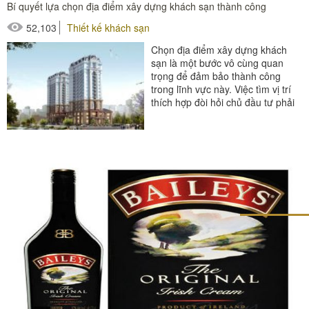
Bí quyết lựa chọn địa điểm xây dựng khách sạn thành công
#thiết bị phòng tắm
52,103
Thiết kế khách sạn
#thiết bị sảnh - ngoại cảnh
Chọn địa điểm xây dựng khách
sạn là một bước vô cùng quan
trọng để đảm bảo thành công
trong lĩnh vực này. Việc tìm vị trí
thích hợp đòi hỏi chủ đầu tư phải
nghiên cứu kỹ...
#thiết bị buồn phòng
#thiết bị phòng tắm
#thiết bị sảnh - ngoại cảnh