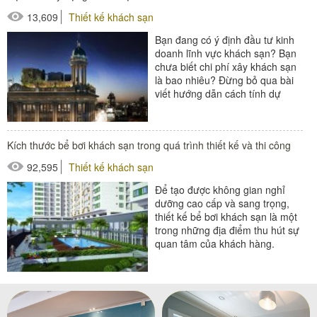
13,609
Thiết kế khách sạn
#thiết bị sảnh - ngoại cảnh
Bạn đang có ý định đầu tư kinh
doanh lĩnh vực khách sạn? Bạn
chưa biết chi phí xây khách sạn
là bao nhiêu? Đừng bỏ qua bài
viết hướng dẫn cách tính dự
toán xây dựng khách...
#thiết bị buồng phòng
Kích thước bể bơi khách sạn trong quá trình thiết kế và thi công
#thiết bị phòng tắm
92,595
Thiết kế khách sạn
#thiết bị sảnh - ngoại cảnh
Để tạo được không gian nghỉ
dưỡng cao cấp và sang trọng,
thiết kế bể bơi khách sạn là một
trong những địa điểm thu hút sự
quan tâm của khách hàng.
Trong đó, kích thước bể bơi...
#giường bể bơi
#ô dù ngoài trời