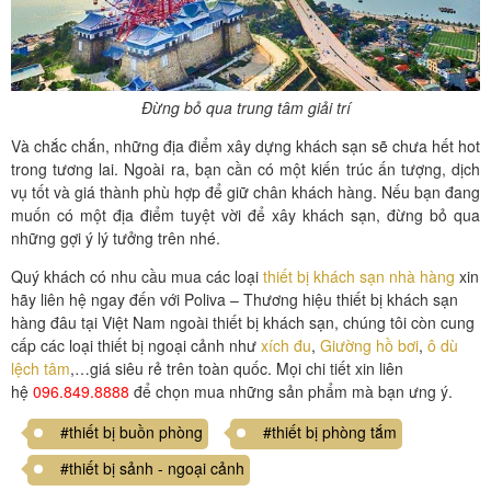
Đừng bỏ qua trung tâm giải trí
Và chắc chắn, những địa điểm xây dựng khách sạn sẽ chưa hết hot
trong tương lai. Ngoài ra, bạn cần có một kiến trúc ấn tượng, dịch
vụ tốt và giá thành phù hợp để giữ chân khách hàng. Nếu bạn đang
muốn có một địa điểm tuyệt vời để xây khách sạn, đừng bỏ qua
những gợi ý lý tưởng trên nhé.
Quý khách có nhu cầu mua các loại
thiết bị khách sạn nhà hàng
xin
hãy liên hệ ngay đến với Poliva – Thương hiệu thiết bị khách sạn
hàng đâu tại Việt Nam ngoài thiết bị khách sạn, chúng tôi còn cung
cấp các loại thiết bị ngoại cảnh như
xích đu
,
Giường hồ bơi
,
ô dù
lệch tâm
,…giá siêu rẻ trên toàn quốc. Mọi chi tiết xin liên
hệ
096.849.8888
để chọn mua những sản phẩm mà bạn ưng ý.
#thiết bị buồn phòng
#thiết bị phòng tắm
#thiết bị sảnh - ngoại cảnh