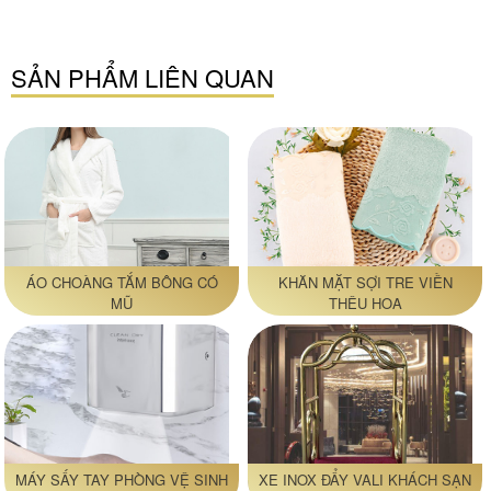
SẢN PHẨM LIÊN QUAN
ÁO CHOÀNG TẮM BÔNG CÓ
KHĂN MẶT SỢI TRE VIỀN
MŨ
THÊU HOA
MÁY SẤY TAY PHÒNG VỆ SINH
XE INOX ĐẨY VALI KHÁCH SẠN