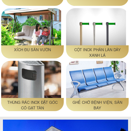
XÍCH ĐU SÂN VƯỜN
CỘT INOX PHÂN LÀN DÂY
XANH LÁ
THÙNG RÁC INOX ĐẶT GÓC
GHẾ CHỜ BỆNH VIỆN, SÂN
CÓ GẠT TÀN
BAY