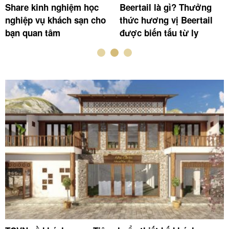
Commis chef là gì?
Steward là gì? Bạn có
Những kinh nghiệm mà
phải là ứng viên thực sự
Commis chef cần sở hữu
phù hợp với vị trí
Steward?