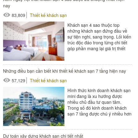
nay
#thiết bị phòng tắm
83,809
Thiết kế khách sạn
#thiết bị sảnh - ngoại cảnh
Khách sạn 4 sao thuộc top
những khách sạn đứng đầu về
sự tiện nghi, sang trọng. Lối kiến
trúc độc đáo trong từng chi tiết
góp phần mang lại giá trị thiết
thực cho người sử dụng....
#thiết bị buồng phòng
Những điều bạn cần biết khi thiết kế khách sạn 7 tầng hiện nay
#thiết bị phòng tắm
57,129
Thiết kế khách sạn
#thiết bị sảnh - ngoại cảnh
Hình thức kinh doanh khách sạn
mini đang là xu hướng được
nhiều chủ đầu tư quan tâm.
Trong số đó kinh doanh khách
sạn 7 tầng được chú ý nhiều hơn
cả. Vậy khi thiết kế khách...
#thiết bị buồng phòng
Dự toán xây dựng khách sạn chi tiết nhất
#thiết bị phòng tắm