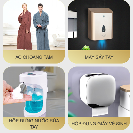
ÁO CHOÀNG TẮM
MÁY SẤY TAY
HỘP ĐỰNG NƯỚC RỬA
HỘP ĐỰNG GIẤY VỆ SINH
TAY