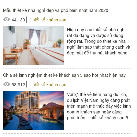
#thiết bị buồng phòng
Mẫu thiết kế nhà nghỉ đẹp và phổ biến nhất năm 2020
#thiết bị phòng tắm
44,130
Thiết kế khách sạn
#thiết bị sảnh - ngoại cảnh
Hiện nay các thiết kế nhà nghỉ
rất đa dạng và được sử dụng
rộng rãi. Trong đó thiết kế nhà
nghỉ làm sao thật phong cách và
đẹp mắt để thu hút khách hàng
được rất nhiều...
#đồ amenities khách sạn
Chia sẻ kinh nghiệm thiết kế khách sạn 5 sao hot nhất hiện nay
58,612
Thiết kế khách sạn
Với lợi thế về tiềm năng du lịch,
du lịch Việt Nam ngày càng phát
triển mạnh mẽ thúc đẩy việc kinh
doanh khách sạn ngày càng
phát triển. Thiết kế khách sạn 5
sao đang được rất...
#thiết bị buồng phòng