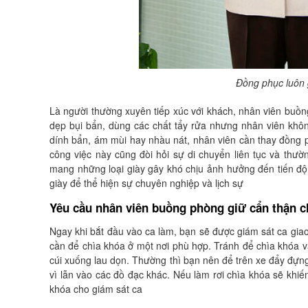
Đồng phục luôn 
Là người thường xuyên tiếp xúc với khách, nhân viên buồn
dẹp bụi bẩn, dùng các chất tẩy rửa nhưng nhân viên kh
dính bẩn, ám mùi hay nhàu nát, nhân viên cần thay đồng p
công việc này cũng đòi hỏi sự di chuyển liên tục và thườn
mang những loại giày gây khó chịu ảnh hưởng đến tiến độ
giày để thể hiện sự chuyên nghiệp và lịch sự
Yêu cầu nhân viên buồng phòng giữ cẩn thận 
Ngay khi bắt đầu vào ca làm, bạn sẽ được giám sát ca gia
cần để chìa khóa ở một nơi phù hợp. Tránh để chìa khóa vào 
cúi xuống lau dọn. Thường thì bạn nên để trên xe đẩy đựng 
vì lẫn vào các đồ đạc khác. Nếu làm rơi chìa khóa sẽ khiế
khóa cho giám sát ca