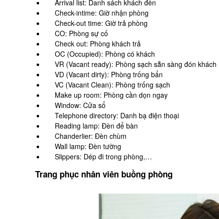
Arrival list: Danh sách khách đến
Check-intime: Giờ nhận phòng
Check-out time: Giờ trả phòng
CO: Phòng sự cố
Check out: Phòng khách trả
OC (Occupied): Phòng có khách
VR (Vacant ready): Phòng sạch sẵn sàng đón khách
VD (Vacant dirty): Phòng trống bẩn
VC (Vacant Clean): Phòng trống sạch
Make up room: Phòng cần dọn ngay
Window: Cửa sổ
Telephone directory: Danh bạ điện thoại
Reading lamp: Đèn để bàn
Chanderlier: Đèn chùm
Wall lamp: Đèn tường
Slippers: Dép đi trong phòng,…
Trang phục nhân viên buồng phòng