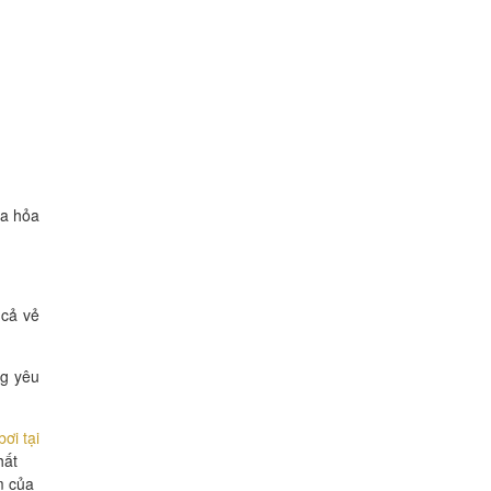
ra hỏa
 cả vẻ
ng yêu
ơi tại
hất
m của