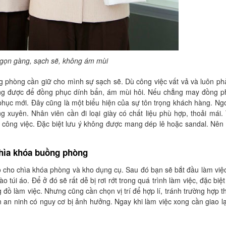
gọn gàng, sạch sẽ, không ám mùi
g phòng cần giữ cho mình sự sạch sẽ. Dù công việc vất vả và luôn ph
ông được để đồng phục dính bẩn, ám mùi hôi. Nếu chẳng may đồng p
hục mới. Đây cũng là một biểu hiện của sự tôn trọng khách hàng. Ngo
g xuyên. Nhân viên cần đi loại giày có chất liệu phù hợp, thoải mái.
 công việc. Đặc biệt lưu ý không được mang dép lê hoặc sandal. Nê
chìa khóa buồng phòng
o cho chìa khóa phòng và kho dụng cụ. Sau đó bạn sẽ bắt đầu làm việ
túi áo. Để ở đó sẽ rất dễ bị rơi rớt trong quá trình làm việc, đặc biệt 
đồ làm việc. Nhưng cũng cần chọn vị trí để hợp lí, tránh trường hợp th
n an ninh có nguy cơ bị ảnh hưởng. Ngay khi làm việc xong cần giao lạ