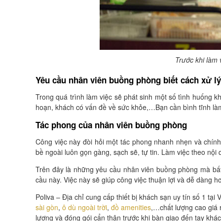
Trước khi làm 
Yêu cầu nhân viên buồng phòng biết cách xử lý
Trong quá trình làm việc sẽ phát sinh một số tình huống k
hoạn, khách có vấn đề về sức khỏe,…Bạn cần bình tĩnh làm 
Tác phong của nhân viên buồng phòng
Công việc này đòi hỏi một tác phong nhanh nhẹn và chính
bề ngoài luôn gọn gàng, sạch sẽ, tự tin. Làm việc theo nội
Trên đây là những yêu cầu nhân viên buồng phòng mà bất 
cầu này. Việc này sẽ giúp công việc thuận lợi và dễ dàng h
Poliva – Địa chỉ cung cấp thiết bị khách sạn uy tín số 1 tạ
sài gòn
,
ô dù ngoài trời
,
đồ amenities
,…chất lượng cao giá r
lượng và đóng gói cẩn thận trước khi bàn giao đến tay kh