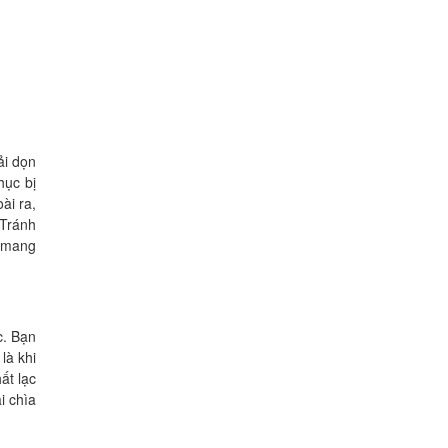
ải dọn
hục bị
ài ra,
 Tránh
n mang
c. Bạn
là khi
ất lạc
i chìa