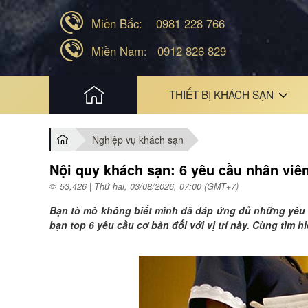
Miền Bắc:
0981 228 766
Miền Nam:
0912 826 829
HOME
THIẾT BỊ KHÁCH SẠN
Nghiệp vụ khách sạn
Nội quy khách sạn: 6 yêu cầu nhân vi
53,426 | Thứ hai, 03/08/2026, 07:00 (GMT+7)
Bạn tò mò không biết mình đã đáp ứng đủ những yêu 
bạn top 6 yêu cầu cơ bản đối với vị trí này. Cùng tìm h