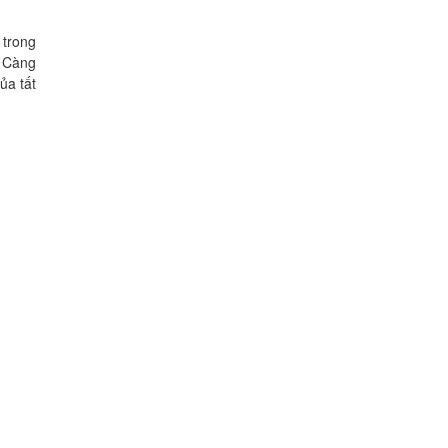
 trong
. Càng
ủa tất