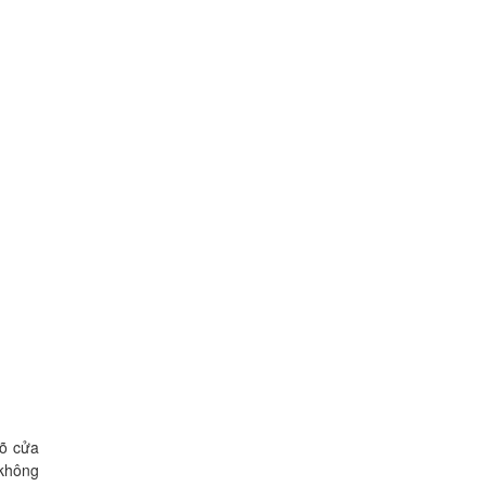
gõ cửa
 không