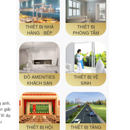
THIẾT BỊ NHÀ
THIẾT BỊ
HÀNG - BẾP
PHÒNG TẮM
ĐỒ AMENITIES
THIẾT BỊ VỆ
KHÁCH SẠN
SINH
g anh,
n giải
 Ví dụ
u
THIẾT BỊ HỘI
THIẾT BỊ TẦNG