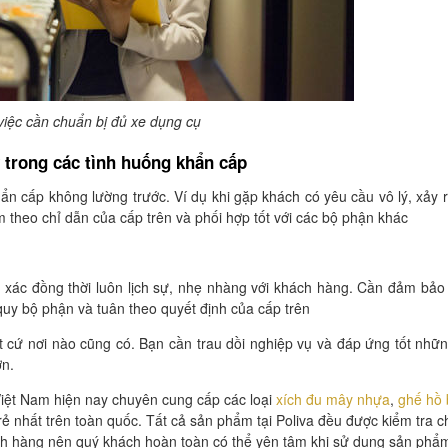
việc cần chuẩn bị đủ xe dụng cụ
 trong các tình huống khẩn cấp
hẩn cấp không lường trước. Ví dụ khi gặp khách có yêu cầu vô lý, xảy 
theo chỉ dẫn của cấp trên và phối hợp tốt với các bộ phận khác
 xác đồng thời luôn lịch sự, nhẹ nhàng với khách hàng. Cần đảm bảo
 quy bộ phận và tuân theo quyết định của cấp trên
cứ nơi nào cũng có. Bạn cần trau dồi nghiệp vụ và đáp ứng tốt nhữ
ơn.
i Việt Nam hiện nay chuyên cung cấp các loại
xích đu mây nhựa
,
ghế hồ b
ẻ nhất trên toàn quốc. Tất cả sản phẩm tại Poliva đều được kiểm tra c
ách hàng nên quý khách hoàn toàn có thể yên tâm khi sử dụng sản phẩ