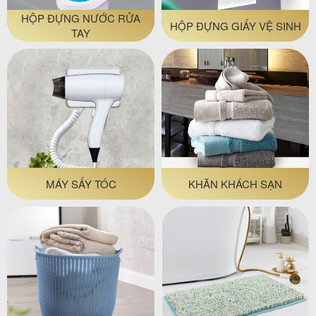
HỘP ĐỰNG NƯỚC RỬA
HỘP ĐỰNG GIẤY VỆ SINH
TAY
MÁY SẤY TÓC
KHĂN KHÁCH SẠN