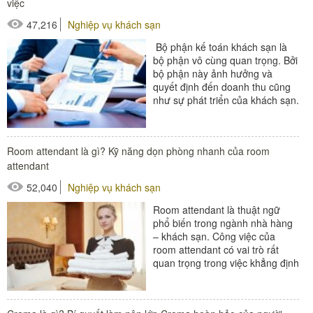
việc
47,216
Nghiệp vụ khách sạn
Bộ phận kế toán khách sạn là
bộ phận vô cùng quan trọng. Bởi
bộ phận này ảnh hưởng và
quyết định đến doanh thu cũng
như sự phát triển của khách sạn.
Hãy cùng Poliva tìm hiểu...
#thiết bị buồng phòng
Room attendant là gì? Kỹ năng dọn phòng nhanh của room
#thiết bị sảnh - ngoại cảnh
attendant
52,040
Nghiệp vụ khách sạn
Room attendant là thuật ngữ
phổ biến trong ngành nhà hàng
– khách sạn. Công việc của
room attendant có vai trò rất
quan trọng trong việc khẳng định
thương hiệu và chất lượng của
khách sạn đòi...
#đồ amenities khách sạn