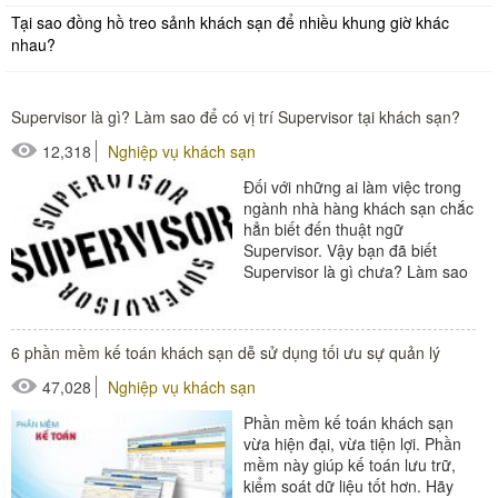
Tại sao đồng hồ treo sảnh khách sạn để nhiều khung giờ khác
nhau?
Supervisor là gì? Làm sao để có vị trí Supervisor tại khách sạn?
12,318
Nghiệp vụ khách sạn
Đối với những ai làm việc trong
ngành nhà hàng khách sạn chắc
hẳn biết đến thuật ngữ
Supervisor. Vậy bạn đã biết
Supervisor là gì chưa? Làm sao
để có được vị trí Supervisor tại
một khách...
#đồ amenities khách sạn
6 phần mềm kế toán khách sạn dễ sử dụng tối ưu sự quản lý
#thiết bị nhà hàng - bếp
47,028
Nghiệp vụ khách sạn
Phần mềm kế toán khách sạn
vừa hiện đại, vừa tiện lợi. Phần
mềm này giúp kế toán lưu trữ,
kiểm soát dữ liệu tốt hơn. Hãy