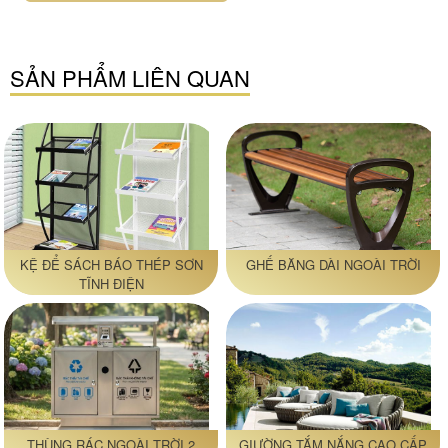
SẢN PHẨM LIÊN QUAN
KỆ ĐỂ SÁCH BÁO THÉP SƠN
GHẾ BĂNG DÀI NGOÀI TRỜI
TĨNH ĐIỆN
THÙNG RÁC NGOÀI TRỜI 2
GIƯỜNG TẮM NẮNG CAO CẤP