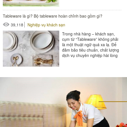
thực đơn canapes với...
#đồ amenities khách sạn
Tableware là gì? Bộ tableware hoàn chỉnh bao gồm gì?
#thiết bị nhà hàng - bếp
39,118
Nghiệp vụ khách sạn
Trong nhà hàng – khách sạn,
cụm từ “Tableware” không phải
là một thuật ngữ quá xa lạ. Để
đảm bảo tiêu chuẩn, chất lượng
dịch vụ chuyên nghiệp hài lòng
khách hàng, một bộ Tableware
đầy đủ...
#đồ amenities khách sạn
#thiết bị nhà hàng - bếp