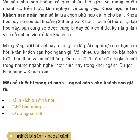
Và nếu như bạn không có quá nhiều thời gian và mong muốn
nhanh có kiến thức, kinh nghiệm về công việc.
K
hóa học lễ tân
khách sạn ngắn hạn
sẽ là lựa chọn phù hợp dành cho bạn. Khóa
học này sẽ kéo dài khoảng 3 tháng với 3 buổi học mỗi tuần. Tại lớp
học này, bạn cũng sẽ được trang bị đầy đủ kiến thức, kỹ năng làm
việc của nhân viên lễ tân khách sạn.
Mong rằng với bài viết này, chúng tôi đã giải đáp được cho bạn câu
hỏi lễ tân khách sạn học ngành gì.
Với nhiều ưu điểm nổi bật hoàn
thiện bản thân và cơ hội thăng tiến cao, lễ tân được đánh giá là một
trong những ngành nghề “hot” hiện nay trong khối ngành Du lịch –
Nhà hàng – Khách sạn.
Một số thiết bị trang trí sảnh – ngoại cảnh cho khách sạn giá
rẻ:
Mua xích đu ở hà nội
Ghế tắm nắng
Ô dù ngoài trời
#thiết bị sảnh - ngoại cảnh