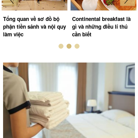
Công việc của bộ phận
Duvet cover là gì? Tất tần
buồng phòng khách sạn
tật những thứ cần biết về
gồm những gì?
thuật ngữ Duvet cover