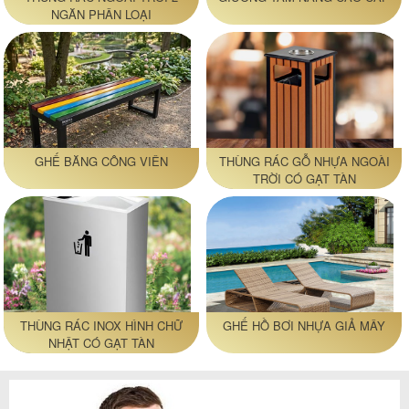
NGĂN PHÂN LOẠI
GHẾ BĂNG CÔNG VIÊN
THÙNG RÁC GỖ NHỰA NGOÀI
TRỜI CÓ GẠT TÀN
THÙNG RÁC INOX HÌNH CHỮ
GHẾ HỒ BƠI NHỰA GIẢ MÂY
NHẬT CÓ GẠT TÀN