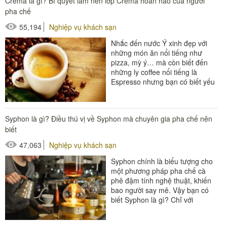
Crema là gì? Bí quyết làm nên lớp Crema hoàn hảo của người
#thiết bị nhà hàng - bếp
pha chế
55,194
Nghiệp vụ khách sạn
Nhắc đến nước Ý xinh đẹp với
những món ăn nổi tiếng như
pizza, mỳ ý… mà còn biết đến
những ly coffee nổi tiếng là
Espresso nhưng bạn có biết yếu
tố quyết định đến vị ngon...
#thiết bị nhà hàng - bếp
Syphon là gì? Điều thú vị về Syphon mà chuyên gia pha chế nên
biết
47,063
Nghiệp vụ khách sạn
Syphon chính là biểu tượng cho
một phương pháp pha chế cà
phê đậm tính nghệ thuật, khiến
bao người say mê. Vậy bạn có
biết Syphon là gì? Chỉ với
nguyên liệu đơn giản là cà phê...
#đồ amenities khách sạn