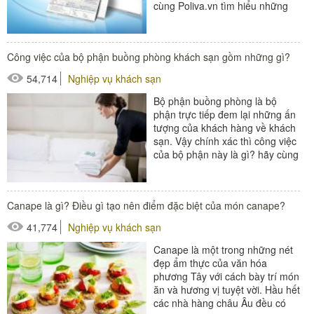
cùng Poliva.vn tìm hiểu những
lợi ích của phần mềm này...
#thiết bị buồng phòng
Công việc của bộ phận buồng phòng khách sạn gồm những gì?
#thiết bị sảnh - ngoại cảnh
54,714
Nghiệp vụ khách sạn
Bộ phận buồng phòng là bộ
phận trực tiếp đem lại những ấn
tượng của khách hàng về khách
sạn. Vậy chính xác thì công việc
của bộ phận này là gì? hãy cùng
tìm hiểu qua bản...
#Buồng phòng khách sạn
Canape là gì? Điều gì tạo nên điểm đặc biệt của món canape?
#thiết bị buồng phòng
41,774
Nghiệp vụ khách sạn
#xe buồng phòng
#xe giặt là
Canape là một trong những nét
đẹp ẩm thực của văn hóa
phương Tây với cách bày trí món
ăn và hương vị tuyệt vời. Hầu hết
các nhà hàng châu Âu đều có