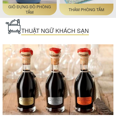
GIỎ ĐỰNG ĐỒ PHÒNG
THẢM PHÒNG TẮM
TẮM
THUẬT NGỮ KHÁCH SẠN