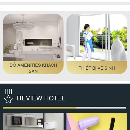
THIẾT BỊ HỘI TRƯỜNG
THIẾT BỊ TẦNG HẦM
REVIEW HOTEL