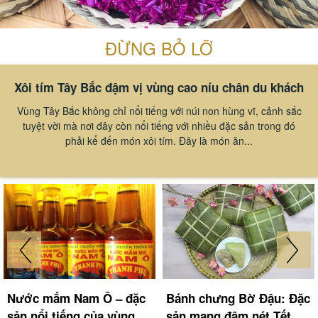
ĐỪNG BỎ LỠ
Xôi tím Tây Bắc đậm vị vùng cao níu chân du khách
Vùng Tây Bắc không chỉ nổi tiếng với núi non hùng vĩ, cảnh sắc
tuyệt vời mà nơi đây còn nổi tiếng với nhiều đặc sản trong đó
phải kể đến món xôi tím. Đây là món ăn...
Nước mắm Nam Ô – đặc
Bánh chưng Bờ Đậu: Đặc
sản nổi tiếng của vùng
sản mang đậm nét Tết