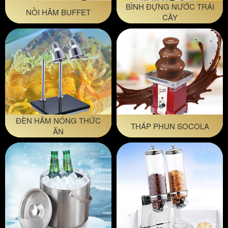
BÌNH ĐỰNG NƯỚC TRÁI
NỒI HÂM BUFFET
CÂY
ĐÈN HÂM NÓNG THỨC
THÁP PHUN SOCOLA
ĂN