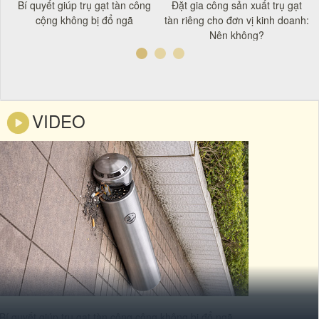
t
Bí quyết giúp trụ gạt tàn công
Đặt gia công sản xuất trụ gạt
á
cộng không bị đổ ngã
tàn riêng cho đơn vị kinh doanh:
Nên không?
VIDEO
Bí quyết giúp trụ gạt tàn công cộng không bị đổ ngã