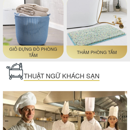
GIỎ ĐỰNG ĐỒ PHÒNG
THẢM PHÒNG TẮM
TẮM
THUẬT NGỮ KHÁCH SẠN