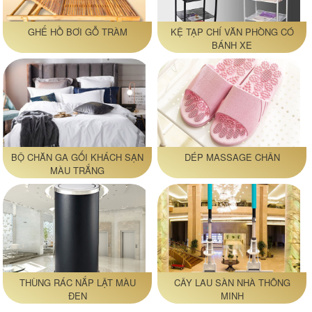
GHẾ HỒ BƠI GỖ TRÀM
KỆ TẠP CHÍ VĂN PHÒNG CÓ
BÁNH XE
BỘ CHĂN GA GỐI KHÁCH SẠN
DÉP MASSAGE CHÂN
MÀU TRẮNG
THÙNG RÁC NẮP LẬT MÀU
CÂY LAU SÀN NHÀ THÔNG
ĐEN
MINH