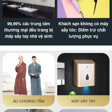
Cân sức khỏe loại nào
Vì sao khách sạn nên
tốt? Mua cân sức khỏe ở
trang bị bình nước rửa
đâu chất lượng, giá rẻ?
tay trong phòng tắm?
ÁO CHOÀNG TẮM
MÁY SẤY TAY