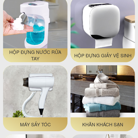
HỘP ĐỰNG NƯỚC RỬA
HỘP ĐỰNG GIẤY VỆ SINH
TAY
MÁY SẤY TÓC
KHĂN KHÁCH SẠN