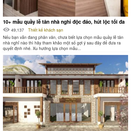
10+ mẫu quầy lễ tân nhà nghỉ độc đáo, hút lộc tối đa
49,137
Thiết kế khách sạn
Nếu bạn vẫn đang phân vân, chưa biết lựa chọn mẫu quầy lễ tân
nhà nghỉ nào thì hãy tham khảo một số gợi ý sau đây để đưa ra
quyết định nhé. Xu hướng lựa chọn mẫu...