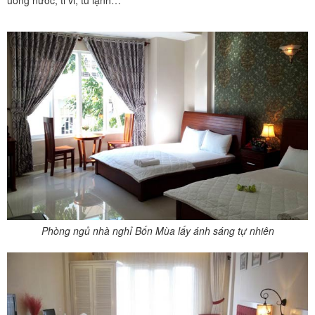
uống nước, ti vi, tủ lạnh…
Phòng ngủ nhà nghỉ Bốn Mùa lấy ánh sáng tự nhiên