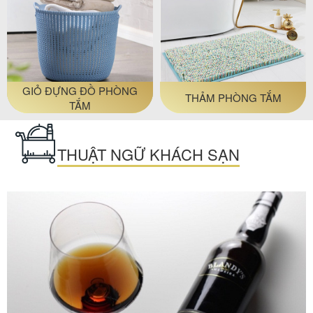
GIỎ ĐỰNG ĐỒ PHÒNG
THẢM PHÒNG TẮM
TẮM
THUẬT NGỮ KHÁCH SẠN