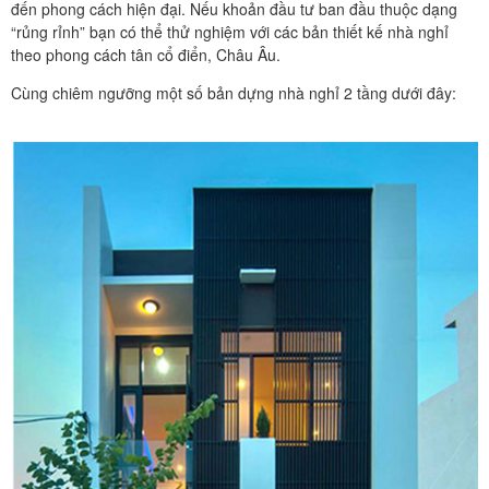
đến phong cách hiện đại. Nếu khoản đầu tư ban đầu thuộc dạng
“rủng rỉnh” bạn có thể thử nghiệm với các bản thiết kế nhà nghỉ
theo phong cách tân cổ điển, Châu Âu.
Cùng chiêm ngưỡng một số bản dựng nhà nghỉ 2 tầng dưới đây: