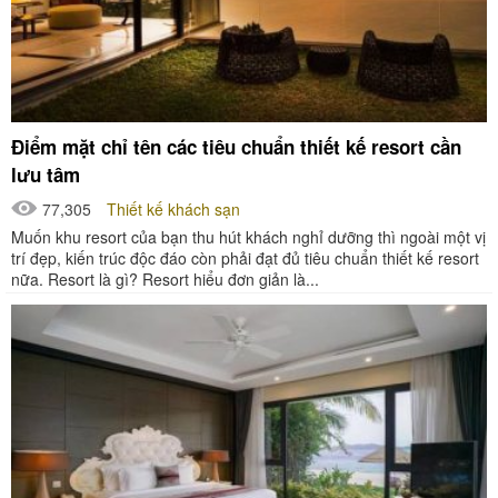
Điểm mặt chỉ tên các tiêu chuẩn thiết kế resort cần
lưu tâm
77,305
Thiết kế khách sạn
Muốn khu resort của bạn thu hút khách nghỉ dưỡng thì ngoài một vị
trí đẹp, kiến trúc độc đáo còn phải đạt đủ tiêu chuẩn thiết kế resort
nữa. Resort là gì? Resort hiểu đơn giản là...