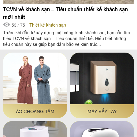
TCVN về khách sạn – Tiêu chuẩn thiết kế khách sạn
mới nhất
53,175
Thiết kế khách sạn
Trước khi đầu tư xây dựng một công trình khách sạn, bạn cần tìm
hiểu TCVN về khách sạn – Tiêu chuẩn thiết kế. Hiểu biết những
tiêu chuẩn này sẽ giúp bạn đảm bảo về kiến trúc...
ÁO CHOÀNG TẮM
MÁY SẤY TAY