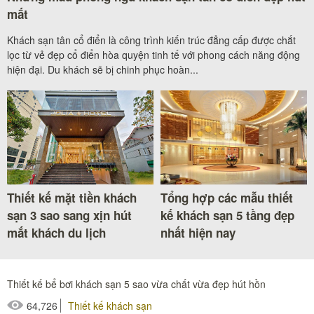
mắt
Khách sạn tân cổ điển là công trình kiến trúc đẳng cấp được chắt
lọc từ vẻ đẹp cổ điển hòa quyện tinh tế với phong cách năng động
hiện đại. Du khách sẽ bị chinh phục hoàn...
Thiết kế mặt tiền khách
Tổng hợp các mẫu thiết
sạn 3 sao sang xịn hút
kế khách sạn 5 tầng đẹp
mắt khách du lịch
nhất hiện nay
Thiết kế bể bơi khách sạn 5 sao vừa chất vừa đẹp hút hồn
64,726
Thiết kế khách sạn