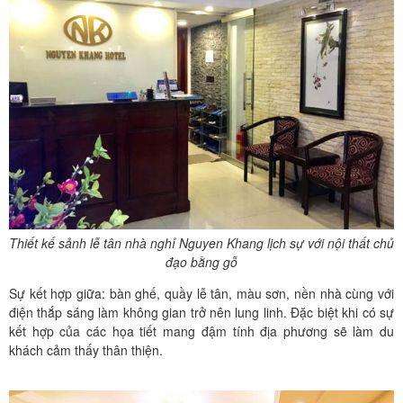
Thiết kế sảnh lễ tân nhà nghỉ Nguyen Khang lịch sự với nội thất chủ
đạo bằng gỗ
Sự kết hợp giữa: bàn ghế, quầy lễ tân, màu sơn, nền nhà cùng với
điện thắp sáng làm không gian trở nên lung linh. Đặc biệt khi có sự
kết hợp của các họa tiết mang đậm tính địa phương sẽ làm du
khách cảm thấy thân thiện.