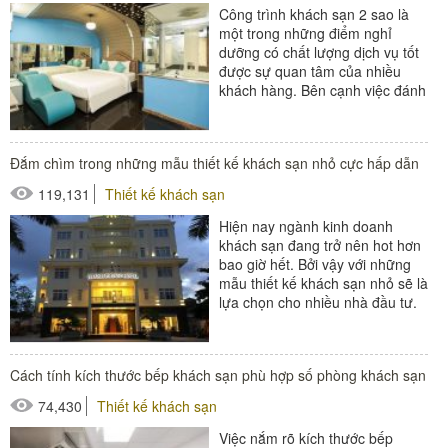
Công trình khách sạn 2 sao là
một trong những điểm nghỉ
dưỡng có chất lượng dịch vụ tốt
được sự quan tâm của nhiều
khách hàng. Bên cạnh việc đánh
giá khách sạn qua sự chuyên
nghiệp...
#đồ amenities khách sạn
Đắm chìm trong những mẫu thiết kế khách sạn nhỏ cực hấp dẫn
#phòng ngủ khách sạn
119,131
Thiết kế khách sạn
#thiết bị buồng phòng
Hiện nay ngành kinh doanh
#thiết bị phòng tắm
khách sạn đang trở nên hot hơn
bao giờ hết. Bởi vậy với những
mẫu thiết kế khách sạn nhỏ sẽ là
lựa chọn cho nhiều nhà đầu tư.
Bởi loại hình khách...
#thiết bị buồng phòng
Cách tính kích thước bếp khách sạn phù hợp số phòng khách sạn
#thiết bị phòng tắm
74,430
Thiết kế khách sạn
#thiết bị sảnh - ngoại cảnh
Việc nắm rõ kích thước bếp