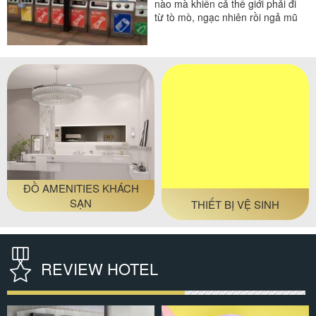
nào mà khiến cả thế giới phải đi
từ tò mò, ngạc nhiên rồi ngả mũ
thán...
#thùng rác
#thùng rác gia đình
#thùng rác inox
#thùng rác trong phòng
Ệ SINH
THIẾT BỊ HỘI TRƯỜNG
THIẾT BỊ TẦ
REVIEW HOTEL