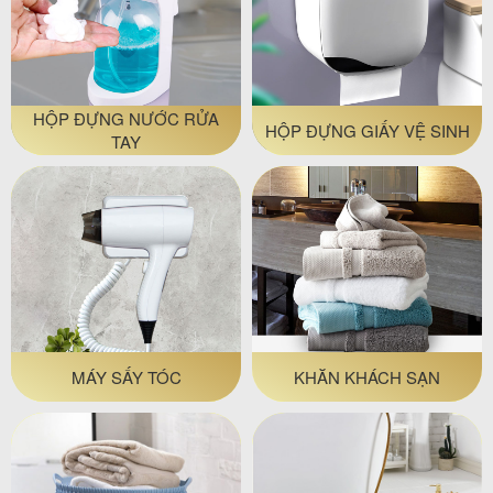
HỘP ĐỰNG NƯỚC RỬA
HỘP ĐỰNG GIẤY VỆ SINH
TAY
MÁY SẤY TÓC
KHĂN KHÁCH SẠN