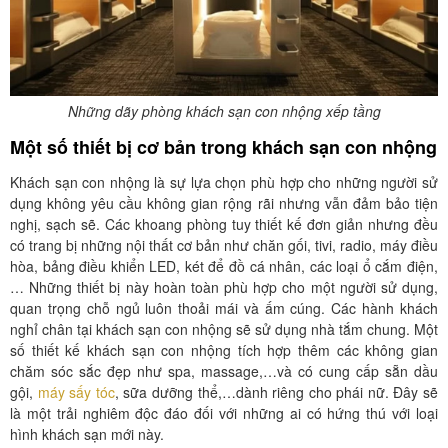
Những dãy phòng khách sạn con nhộng xếp tầng
Một số thiết bị cơ bản trong khách sạn con nhộng
Khách sạn con nhộng là sự lựa chọn phù hợp cho những người sử
dụng không yêu cầu không gian rộng rãi nhưng vẫn đảm bảo tiện
nghị, sạch sẽ. Các khoang phòng tuy thiết kế đơn giản nhưng đều
có trang bị những nội thất cơ bản như chăn gối, tivi, radio, máy điều
hòa, bảng điều khiển LED, két để đồ cá nhân, các loại ổ cắm điện,
… Những thiết bị này hoàn toàn phù hợp cho một người sử dụng,
quan trọng chỗ ngủ luôn thoải mái và ấm cúng. Các hành khách
nghỉ chân tại khách sạn con nhộng sẽ sử dụng nhà tắm chung. Một
số thiết kế khách sạn con nhộng tích hợp thêm các không gian
chăm sóc sắc đẹp như spa, massage,…và có cung cấp sẵn dầu
gội,
máy sấy tóc
, sữa dưỡng thể,…dành riêng cho phái nữ. Đây sẽ
là một trải nghiêm độc đáo đối với những ai có hứng thú với loại
hình khách sạn mới này.