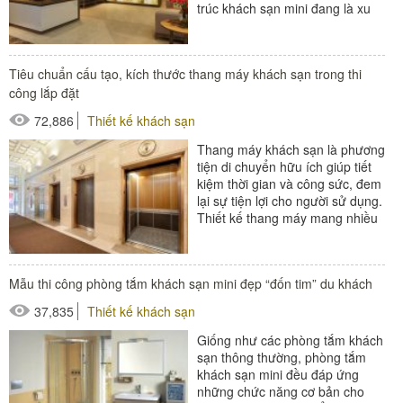
trúc khách sạn mini đang là xu
hướng được các chủ đầu tư
quan...
#thiết bị buồng phòng
Tiêu chuẩn cấu tạo, kích thước thang máy khách sạn trong thi
#thiết bị phòng tắm
công lắp đặt
#thiết bị sảnh - ngoại cảnh
72,886
Thiết kế khách sạn
Thang máy khách sạn là phương
tiện di chuyển hữu ích giúp tiết
kiệm thời gian và công sức, đem
lại sự tiện lợi cho người sử dụng.
Thiết kế thang máy mang nhiều
hình thức khác nhau...
#thiết bị sảnh - ngoại cảnh
Mẫu thi công phòng tắm khách sạn mini đẹp “đốn tim” du khách
37,835
Thiết kế khách sạn
Giống như các phòng tắm khách
sạn thông thường, phòng tắm
khách sạn mini đều đáp ứng
những chức năng cơ bản cho