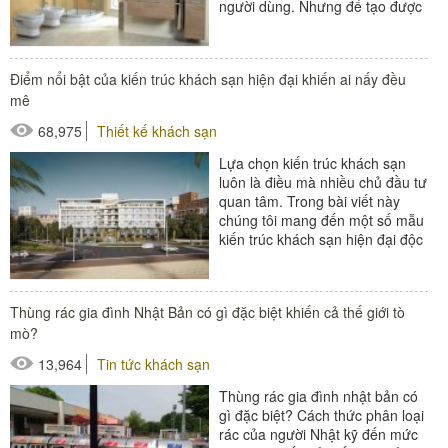
người dùng. Nhưng để tạo được
nét độc đáo, mỗi phòng tắm đều
sở hữu...
#đồ amenities khách sạn
Điểm nổi bật của kiến trúc khách sạn hiện đại khiến ai nấy đều
#thiết bị phòng tắm
mê
68,975
Thiết kế khách sạn
Lựa chọn kiến trúc khách sạn
luôn là điều mà nhiều chủ đầu tư
quan tâm. Trong bài viết này
chúng tôi mang đến một số mẫu
kiến trúc khách sạn hiện đại độc
đáo khiến các chủ...
#thiết bị buồng phòng
Thùng rác gia đình Nhật Bản có gì đặc biệt khiến cả thế giới tò
#thiết bị phòng tắm
mò?
#thiết bị sảnh - ngoại cảnh
13,964
Tin tức khách sạn
Thùng rác gia đình nhật bản có
gì đặc biệt? Cách thức phân loại
rác của người Nhật kỹ đến mức