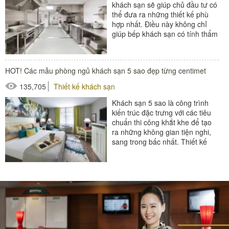
khách sạn sẽ giúp chủ đầu tư có
thể đưa ra những thiết kế phù
hợp nhất. Điều này không chỉ
giúp bếp khách sạn có tính thẩm
mỹ mà còn thuận...
#thiết bị nhà hàng - bếp
HOT! Các mẫu phòng ngủ khách sạn 5 sao đẹp từng centimet
135,705
Thiết kế khách sạn
Khách sạn 5 sao là công trình
kiến trúc đặc trưng với các tiêu
chuẩn thi công khắt khe để tạo
ra những không gian tiện nghi,
sang trong bấc nhất. Thiết kế
phòng ngủ khách sạn 5...
#đồ amenities khách sạn
#phòng ngủ khách sạn
#thiết bị buồng phòng
#thiết bị phòng tắm