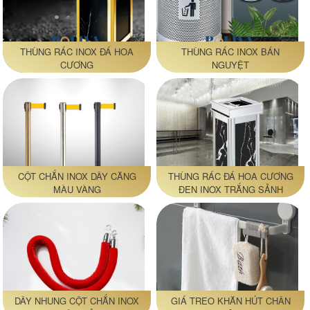
THÙNG RÁC INOX ĐÁ HOA
THÙNG RÁC INOX BÁN
CƯƠNG
NGUYỆT
CỘT CHẮN INOX DÂY CĂNG
THÙNG RÁC ĐÁ HOA CƯƠNG
MÀU VÀNG
ĐEN INOX TRẮNG SẢNH
KHÁCH SẠN
DÂY NHUNG CỘT CHẮN INOX
GIÁ TREO KHĂN HÚT CHÂN