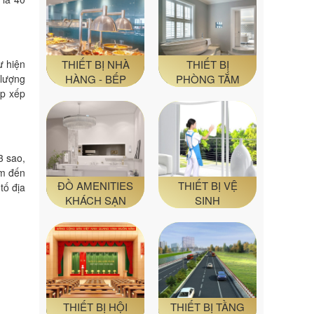
THIẾT BỊ NHÀ
THIẾT BỊ
ư hiện
HÀNG - BẾP
PHÒNG TẮM
 lượng
ắp xếp
3 sao,
em đến
ĐỒ AMENITIES
THIẾT BỊ VỆ
tố địa
KHÁCH SẠN
SINH
THIẾT BỊ HỘI
THIẾT BỊ TẦNG