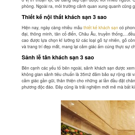
phòng. Ngoài ra, môi trường cảnh quan xung quanh cũng g
Thiết kế nội thất khách sạn 3 sao
Hiện nay, ngày càng nhiều mẫu
thiết kế khách sạn
có phong
đại, thông minh, tân cổ điển, Châu Âu, truyền thống,…đều
cao được lựa chọn kĩ lưỡng từ các loại gỗ tự nhiên, gỗ 
và trang trí đẹp mắt, mang lại cảm giác ấm cúng thực sự c
Sảnh lễ tân khách sạn 3 sao
Bên cạnh các yếu tố bên ngoài, sảnh khách sạn được xem 
không gian sảnh tiêu chuẩn là 35m2 đảm bảo sự rộng rãi v
cảm giác gần gũi, thân thiện cho những ai lần đầu đặt chân 
phương độc đáo. Đây cũng là trải nghiệm mới mẻ mà bất kì