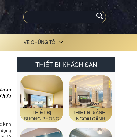
VỀ CHÚNG TÔI
THIẾT BỊ KHÁCH SẠN
tác xa
ở hữu
THIẾT BỊ
THIẾT BỊ SẢNH -
BUỒNG PHÒNG
NGOẠI CẢNH
c kinh
y dựng
 là 40