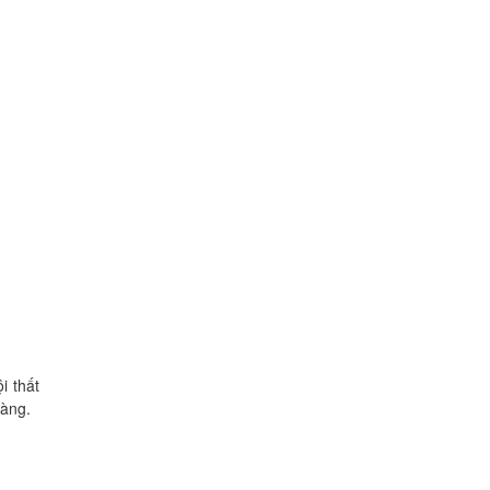
i thất
hàng.