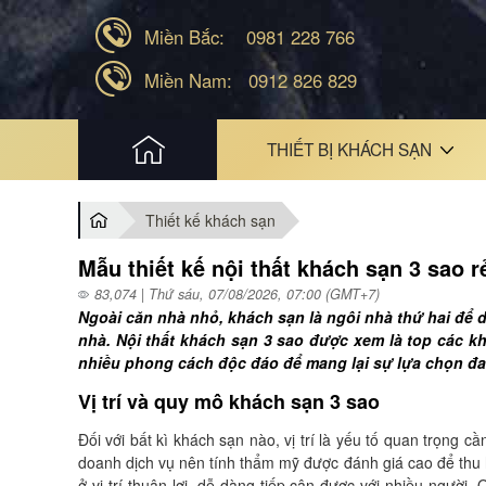
Miền Bắc:
0981 228 766
Miền Nam:
0912 826 829
HOME
THIẾT BỊ KHÁCH SẠN
Thiết kế khách sạn
Mẫu thiết kế nội thất khách sạn 3 sao 
83,074 | Thứ sáu, 07/08/2026, 07:00 (GMT+7)
Ngoài căn nhà nhỏ, khách sạn là ngôi nhà thứ hai để 
nhà. Nội thất khách sạn 3 sao được xem là top các k
nhiều phong cách độc đáo để mang lại sự lựa chọn đ
Vị trí và quy mô khách sạn 3 sao
Đối với bất kì khách sạn nào, vị trí là yếu tố quan trọng c
doanh dịch vụ nên tính thẩm mỹ được đánh giá cao để thu 
ở vị trí thuận lợi, dễ dàng tiếp cận được với nhiều người