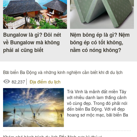
Bungalow là gì? Đôi nét
Nệm bông ép là gì? Nệm
về Bungalow mà không
bông ép có tốt không,
phải ai cũng biết
nằm có nóng không?
Bãi biển Ba Động và những kinh nghiệm cần biết khi đi du lịch
82,237
Địa điểm du lịch
Trà Vinh là mảnh đất miền Tây
với nhiều danh lam thắng cảnh
vô cùng đẹp. Trong đó phải nói
đến biển Ba Động. Với vẻ đẹp
hoang sơ mộc mạc, bãi biển Ba
Động đang là điểm...
Khám phá hành trình du lịch Bắc Ninh cực kỳ thú vị