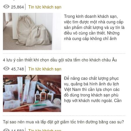
#máy sấy tóc
25,864
Tin tức khách sạn
Trong kinh doanh khách sạn,
việc tìm được một nhà cung cấp
sản phẩm chất lượng và uy tín là
điều vô cùng cần thiết. Những
nhà cung cấp không chỉ ảnh
hưởng đến công việc kinh
doanh...
#amenities khách sạn
4 lưu ý cần thiết khi chọn dầu gội sữa tắm cho khách châu Âu
#túi giặt là khách sạn
45,748
Tin tức khách sạn
#xe giặt là
Để nâng cao chất lượng phục
vụ, quảng bá hình ảnh du lịch
Việt Nam thì cần lựa chọn các
đồ dùng trong khách sạn phù
hợp với khách nước ngoài. Cần
lưu ý những gì khi chọn...
#amenities khách sạn
Tại sao nên mua và lắp đặt gờ giảm tốc trên đường bằng cao su?
14,559
Tin tức khách sạn