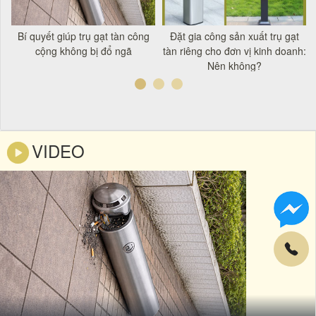
t
Bí quyết giúp trụ gạt tàn công
Đặt gia công sản xuất trụ gạt
á
cộng không bị đổ ngã
tàn riêng cho đơn vị kinh doanh:
Nên không?
VIDEO