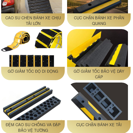
CAO SU CHÈN BÁNH XE CHỊU
CỤC CHẶN BÁNH XE PHẢN
TẢI LỚN
QUANG
GỜ GIẢM TỐC ĐỘ DI ĐỘNG
GỜ GIẢM TỐC BẢO VỆ DÂY
CÁP
ĐỆM CAO SU CHỐNG VA ĐẬP
CỤC CHẶN BÁNH XE TẢI
BẢO VỆ TƯỜNG