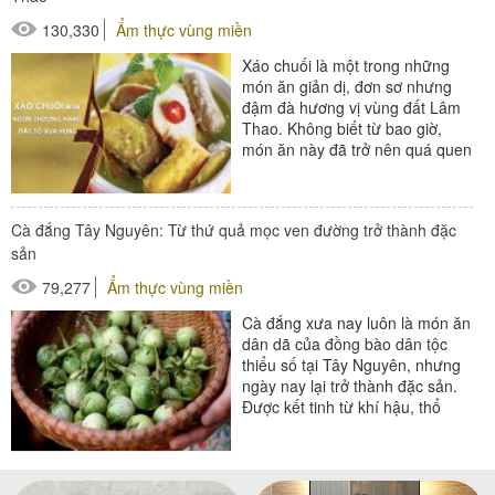
130,330
Ẩm thực vùng miền
Xáo chuối là một trong những
món ăn giản dị, đơn sơ nhưng
đậm đà hương vị vùng đất Lâm
Thao. Không biết từ bao giờ,
món ăn này đã trở nên quá quen
thuộc với người dân...
Cà đắng Tây Nguyên: Từ thứ quả mọc ven đường trở thành đặc
sản
79,277
Ẩm thực vùng miền
Cà đắng xưa nay luôn là món ăn
dân dã của đồng bào dân tộc
thiểu số tại Tây Nguyên, nhưng
ngày nay lại trở thành đặc sản.
Được kết tinh từ khí hậu, thổ
nhưỡng đã tạo...