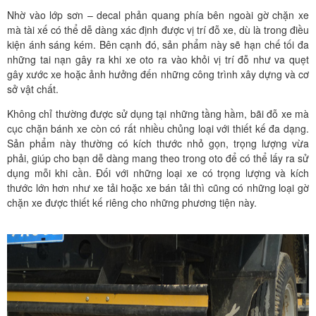
Nhờ vào lớp sơn – decal phản quang phía bên ngoài gờ chặn xe
mà tài xế có thể dễ dàng xác định được vị trí đỗ xe, dù là trong điều
kiện ánh sáng kém. Bên cạnh đó, sản phẩm này sẽ hạn chế tối đa
những tai nạn gây ra khi xe oto ra vào khỏi vị trí đỗ như va quẹt
gây xước xe hoặc ảnh hưởng đến những công trình xây dựng và cơ
sở vật chất.
Không chỉ thường được sử dụng tại những tầng hầm, bãi đỗ xe mà
cục chặn bánh xe còn có rất nhiều chủng loại với thiết kế đa dạng.
Sản phẩm này thường có kích thước nhỏ gọn, trọng lượng vừa
phải, giúp cho bạn dễ dàng mang theo trong oto để có thể lấy ra sử
dụng mỗi khi cần. Đối với những loại xe có trọng lượng và kích
thước lớn hơn như xe tải hoặc xe bán tải thì cũng có những loại gờ
chặn xe được thiết kế riêng cho những phương tiện này.