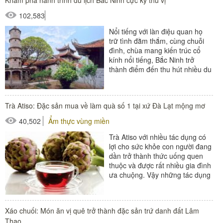
102,583
Nổi tiếng với làn điệu quan họ
trữ tình đằm thắm, cùng chuỗi
đình, chùa mang kiến trúc cổ
kính nổi tiếng, Bắc Ninh trở
thành điểm đến thu hút nhiều du
khách. Để giúp các bạn có...
Trà Atiso: Đặc sản mua về làm quà số 1 tại xứ Đà Lạt mộng mơ
40,502
Ẩm thực vùng miền
Trà Atiso với nhiều tác dụng có
lợi cho sức khỏe con người đang
dần trở thành thức uống quen
thuộc và được rất nhiều gia đình
ưa chuộng. Vậy những tác dụng
của trà này là gì?...
Xáo chuối: Món ăn vị quê trở thành đặc sản trứ danh đất Lâm
Thao