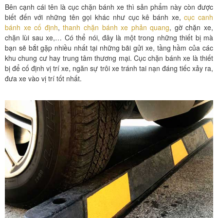
Bên cạnh cái tên là cục chặn bánh xe thì sản phẩm này còn được
biết đến với những tên gọi khác như cục kê bánh xe,
cục canh
bánh xe cố định
,
thanh chặn bánh xe phản quang
, gờ chặn xe,
chặn lùi sau xe,… Có thể nói, đây là một trong những thiết bị mà
bạn sẽ bắt gặp nhiều nhất tại những bãi gửi xe, tầng hầm của các
khu chung cư hay trung tâm thương mại. Cục chặn bánh xe là thiết
bị để cố định vị trí xe, ngăn sự trôi xe tránh tai nạn đáng tiếc xảy ra,
đưa xe vào vị trí tốt nhất.