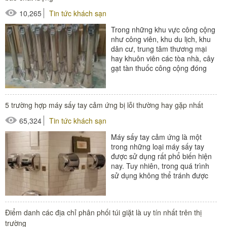
10,265
Tin tức khách sạn
Trong những khu vực công cộng
như công viên, khu du lịch, khu
dân cư, trung tâm thương mại
hay khuôn viên các tòa nhà, cây
gạt tàn thuốc công cộng đóng
vai trò quan trọng trong việc...
5 trường hợp máy sấy tay cảm ứng bị lỗi thường hay gặp nhất
65,324
Tin tức khách sạn
Máy sấy tay cảm ứng là một
trong những loại máy sấy tay
được sử dụng rất phổ biến hiện
nay. Tuy nhiên, trong quá trình
sử dụng không thể tránh được
một số trường hợp máy sấy...
#đồ dùng phòng tắm
Điểm danh các địa chỉ phân phối túi giặt là uy tín nhất trên thị
#máy sấy tay
trường