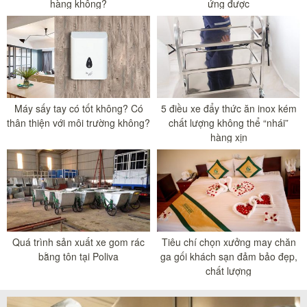
hàng không?
ứng được
Máy sấy tay có tốt không? Có
5 điều xe đẩy thức ăn inox kém
thân thiện với môi trường không?
chất lượng không thể “nhái”
hàng xịn
Quá trình sản xuất xe gom rác
Tiêu chí chọn xưởng may chăn
bằng tôn tại Poliva
ga gối khách sạn đảm bảo đẹp,
chất lượng