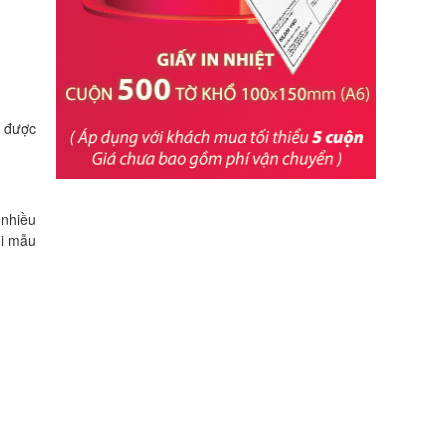
g được
 nhiều
ỗi mẫu