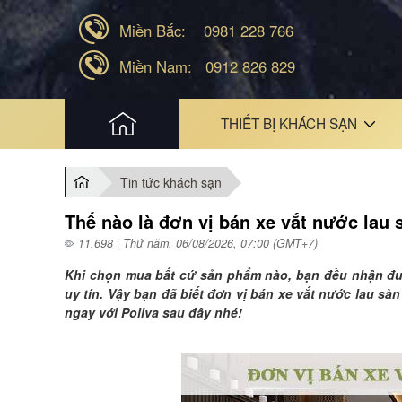
Miền Bắc:
0981 228 766
Miền Nam:
0912 826 829
HOME
THIẾT BỊ KHÁCH SẠN
Tin tức khách sạn
Thế nào là đơn vị bán xe vắt nước lau s
11,698 | Thứ năm, 06/08/2026, 07:00 (GMT+7)
Khi chọn mua bất cứ sản phẩm nào, bạn đều nhận đượ
uy tín. Vậy bạn đã biết đơn vị bán xe vắt nước lau s
ngay với Poliva sau đây nhé!