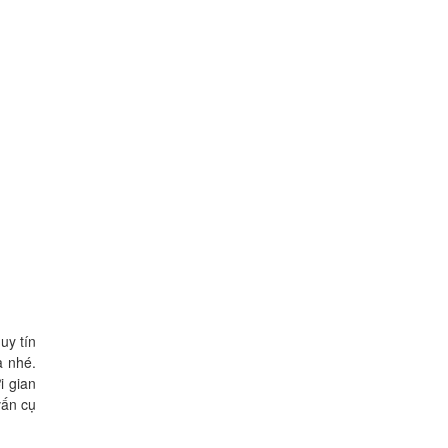
uy tín
a nhé.
i gian
vấn cụ