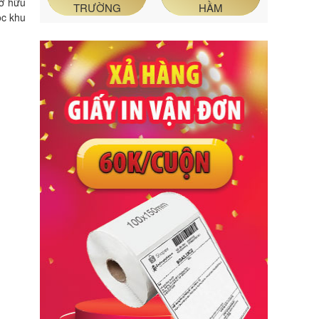
sở hữu
TRƯỜNG
HẦM
ộc khu