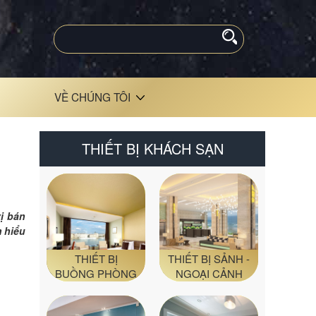
VỀ CHÚNG TÔI
THIẾT BỊ KHÁCH SẠN
ị bán
m hiểu
THIẾT BỊ
THIẾT BỊ SẢNH -
BUỒNG PHÒNG
NGOẠI CẢNH