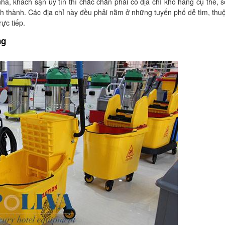
nhà, khách sạn uy tín thì chắc chắn phải có địa chỉ kho hàng cụ thể, 
ỉnh thành. Các địa chỉ này đều phải nằm ở những tuyến phố dễ tìm, thu
ực tiếp.
ng