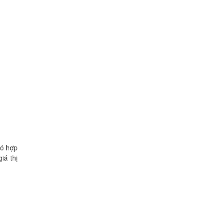
có hợp
iá thị