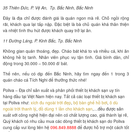
35 Thiên Đức, P. Vệ An, Tp. Bắc Ninh, Bắc Ninh
Đây là địa chỉ được đánh giá là quán ngon mà rẻ. Chỗ ngồi rộng
rãi, khách qua lại tấp nập. Đặc biệt là bà chủ quán khá thân thiện
và nhiệt tình thu hút được khách quay trở lại ăn.
11 Đường Láng, P. Kinh Bắc, Tp. Bắc Ninh
Không gian quán thoáng, đẹp. Cháo bát khá to và nhiều cá, khi ăn
không hề bị tanh. Nhân viên phục vụ tận tình. Giá bình dân, chỉ
động trong 30.000 – 50.000 đ/ bát.
Thế nên, nếu có dịp đến Bắc Ninh, hãy tìm ngay đến 1 trong 3
quán cháo cá Tích Nghi để thưởng thức nhé!
Poliva – Địa chỉ sản xuất và phân phối thiết bị khách sạn uy tín
hàng đầu tại Việt Nam hiện nay. Tất cả các loại thiết bị khách sạn
tại Poliva như:
xích đu ngoài trời đẹp
,
bộ bàn ghế hồ bơi
,
ô dù
ngoài trời thanh lý
,
đồ dùng 1 lần cho khách sạn
,…đều được sản
xuất với công nghệ hiện đại nên có chất lượng cao, giá thành lại rẻ,
Quý khách có nhu cầu mua các dòng thiết bị khách sạn do Poliva
cung cấp vui lòng liên hệ
096.849.8888
để được hỗ trợ một cách tốt