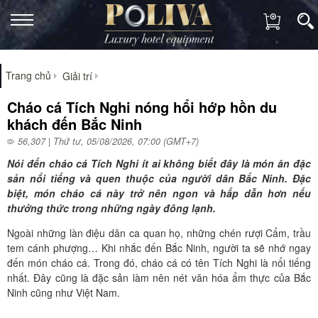
Trang chủ
Giải trí
Cháo cá Tích Nghi nóng hổi hớp hồn du
khách đến Bắc Ninh
56,307 | Thứ tư, 05/08/2026, 07:00 (GMT+7)
Nói đến cháo cá Tích Nghi ít ai không biết đây là món ăn đặc
sản nổi tiếng và quen thuộc của người dân Bắc Ninh. Đặc
biệt, món cháo cá này trở nên ngon và hấp dẫn hơn nếu
thưởng thức trong những ngày đông lạnh.
Ngoài những làn điệu dân ca quan họ, những chén rượi Cẩm, trầu
tem cánh phượng… Khi nhắc đến Bắc Ninh, người ta sẽ nhớ ngay
đến món cháo cá. Trong đó, cháo cá có tên Tích Nghi là nổi tiếng
nhất. Đây cũng là đặc sản làm nên nét văn hóa ẩm thực của Bắc
Ninh cũng như Việt Nam.