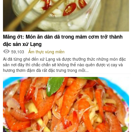
Măng ớt: Món ăn dân dã trong mâm cơm trở thành
đặc sản xứ Lạng
59,103
Ẩm thực vùng miền
Ai đã từng ghé đến xứ Lạng và được thưởng thức những món đặc
sản nơi đây thì chắc chắn sẽ không thể nào quên được vị cay và
hương thơm đậm đà rất đặc trưng trong mỗi...