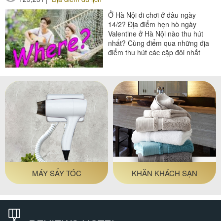
Ở Hà Nội đi chơi ở đâu ngày
14/2? Địa điểm hẹn hò ngày
Valentine ở Hà Nội nào thu hút
nhất? Cùng điểm qua những địa
điểm thu hút các cặp đôi nhất
mỗi dịp valentine ở...
ÓC
KHĂN KHÁCH SẠN
GIỎ ĐỰNG ĐỒ P
TẮM