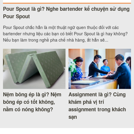
Pour Spout là gì? Nghe bartender kể chuyện sử dụng
Pour Spout
Pour Spout chắc hẳn là một thuật ngữ quen thuộc đối với các
bartender nhưng liệu các bạn có biết Pour Spout là gì hay không?
Nếu bạn làm trong nghề pha chế nhà hàng, ắt hẳn sẽ...
Nệm bông ép là gì? Nệm
Assignment là gì? Cùng
bông ép có tốt không,
khám phá vị trí
nằm có nóng không?
assignment trong khách
sạn