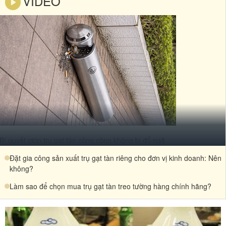
VIDEO
Bí quyết giúp trụ gạt tàn công cộng không bị đổ ngã
Đặt gia công sản xuất trụ gạt tàn riêng cho đơn vị kinh doanh: Nên
không?
Làm sao để chọn mua trụ gạt tàn treo tường hàng chính hãng?