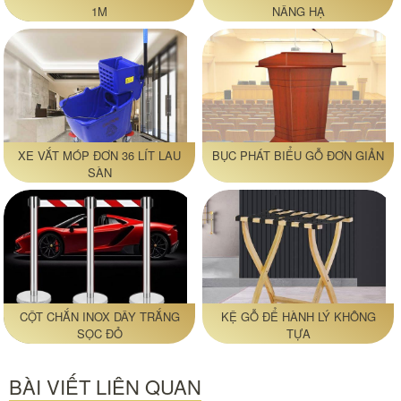
1M
NÂNG HẠ
XE VẮT MÓP ĐƠN 36 LÍT LAU
BỤC PHÁT BIỂU GỖ ĐƠN GIẢN
SÀN
CỘT CHẮN INOX DÂY TRẮNG
KỆ GỖ ĐỂ HÀNH LÝ KHÔNG
SỌC ĐỎ
TỰA
BÀI VIẾT LIÊN QUAN