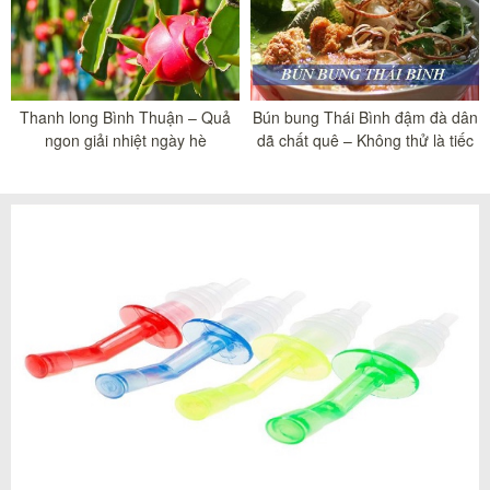
Thanh long Bình Thuận – Quả
Bún bung Thái Bình đậm đà dân
ngon giải nhiệt ngày hè
dã chất quê – Không thử là tiếc