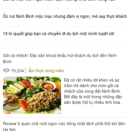
Ốc núi Ninh Bình mộc mạc nhưng đậm vị ngon, mê say thực khách
15 bí quyết giúp bạn có chuyến đi du lịch một mình tuyệt vời
Gỏi cá nhệch: Đặc sản khoái khẩu hút khách du lịch đến Ninh
Bình
70,234
Ẩm thực vùng miền
Đã có rất nhiều lời khen và sự
trầm trồ dành cho món gỏi cá
nhệch của vùng đất Ninh Bình.
Bởi đây là một trong những đặc
sản được hội tụ nhiều tinh hoa
của một vùng...
Review 5 quán chả rươi ngon nức tiếng nhất định phải thử khi đến
Hà Nội