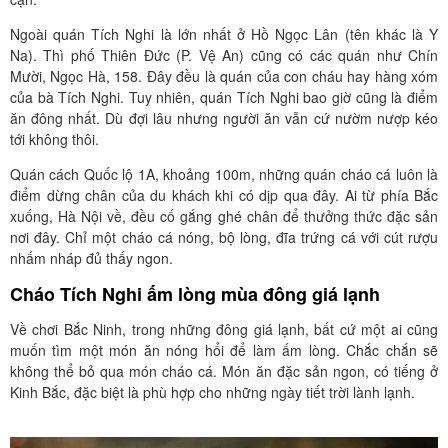
Ngoài quán Tích Nghi là lớn nhất ở Hồ Ngọc Lân (tên khác là Y
Na). Thì phố Thiên Đức (P. Vệ An) cũng có các quán như Chín
Mười, Ngọc Hà, 158. Đây đều là quán của con cháu hay hàng xóm
của bà Tích Nghi. Tuy nhiên, quán Tích Nghi bao giờ cũng là điểm
ăn đông nhất. Dù đợi lâu nhưng người ăn vẫn cứ nườm nượp kéo
tới không thôi.
Quán cách Quốc lộ 1A, khoảng 100m, những quán cháo cá luôn là
điểm dừng chân của du khách khi có dịp qua đây. Ai từ phía Bắc
xuống, Hà Nội về, đều cố gắng ghé chân để thưởng thức đặc sản
nơi đây. Chỉ một cháo cá nóng, bộ lòng, đĩa trứng cá với cút rượu
nhấm nháp đủ thấy ngon.
Cháo Tích Nghi ấm lòng mùa đông giá lạnh
Về chơi Bắc Ninh, trong những đông giá lạnh, bất cứ một ai cũng
muốn tìm một món ăn nóng hổi để làm ấm lòng. Chắc chắn sẽ
không thể bỏ qua món cháo cá. Món ăn đặc sản ngon, có tiếng ở
Kinh Bắc, đặc biệt là phù hợp cho những ngày tiết trời lành lạnh.