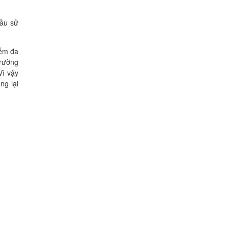
cầu sử
iếm đa
trường
Vì vậy
ng lại