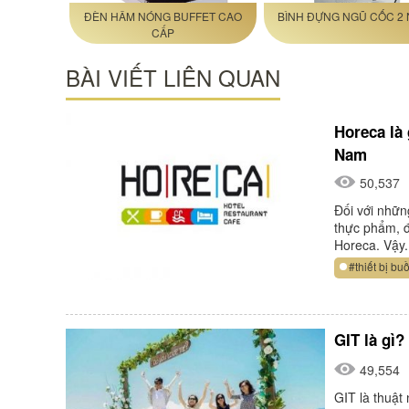
ĐÈN HÂM NÓNG BUFFET CAO
BÌNH ĐỰNG NGŨ CỐC 2
CẤP
BÀI VIẾT LIÊN QUAN
Horeca là
Nam
50,537
Đối với nhữn
thực phẩm, đ
Horeca. Vậy.
#thiết bị b
GIT là gì?
49,554
GIT là thuật