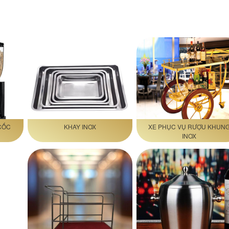
CỐC
KHAY INOX
XE PHỤC VỤ RƯỢU KHUN
INOX