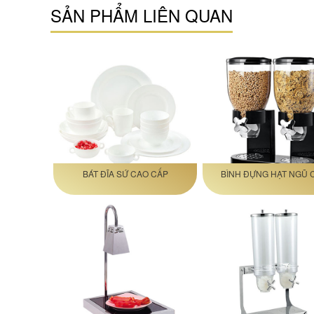
SẢN PHẨM LIÊN QUAN
BÁT ĐĨA SỨ CAO CẤP
BÌNH ĐỰNG HẠT NGŨ 