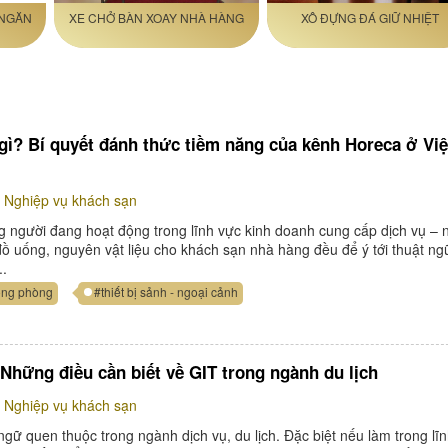
 NGĂN
XE CHỞ BÀN XOAY NHÀ HÀNG
XÔ ĐỰNG ĐÁ GIỮ NHIỆT
 gì? Bí quyết đánh thức tiềm năng của kênh Horeca ở Việ
Nghiệp vụ khách sạn
g người đang hoạt động trong lĩnh vực kinh doanh cung cấp dịch vụ –
ồ uống, nguyên vật liệu cho khách sạn nhà hàng đều để ý tới thuật ng
..
uồng phòng
#thiết bị sảnh - ngoại cảnh
 Những điều cần biết về GIT trong ngành du lịch
Nghiệp vụ khách sạn
 ngữ quen thuộc trong ngành dịch vụ, du lịch. Đặc biệt nếu làm trong lĩ