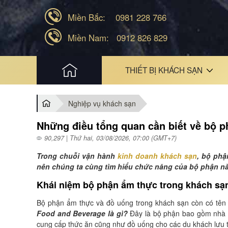
Miền Bắc:
0981 228 766
Miền Nam:
0912 826 829
HOME
THIẾT BỊ KHÁCH SẠN
Nghiệp vụ khách sạn
Những điều tổng quan cần biết về bộ 
90,297 | Thứ hai, 03/08/2026, 07:00 (GMT+7)
Trong chuỗi vận hành
kinh doanh khách sạn
, bộ phậ
nên chúng ta cùng tìm hiểu chức năng của bộ phận này
Khái niệm bộ phận ẩm thực trong khách sạ
Bộ phận ẩm thực và đồ uống trong khách sạn còn có tên t
Food and Beverage là gì?
Đây là bộ phận bao gồm nhà 
cung cấp thức ăn cũng như đồ uống cho các du khách lưu t