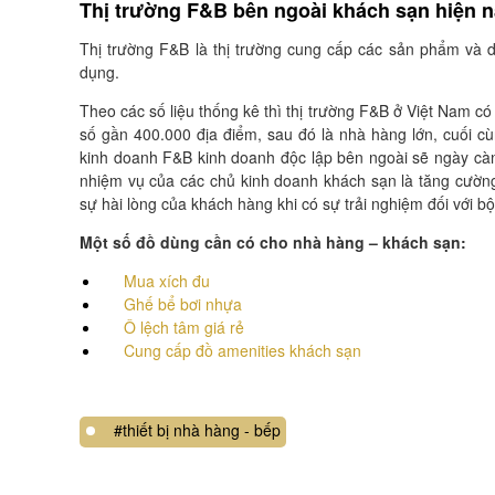
Thị trường F&B bên ngoài khách sạn hiện 
Thị trường F&B là thị trường cung cấp các sản phẩm và 
dụng.
Theo các số liệu thống kê thì thị trường F&B ở Việt Nam 
số gần 400.000 địa điểm, sau đó là nhà hàng lớn, cuối c
kinh doanh F&B kinh doanh độc lập bên ngoài sẽ ngày càn
nhiệm vụ của các chủ kinh doanh khách sạn là tăng cường
sự hài lòng của khách hàng khi có sự trải nghiệm đối với b
Một số đồ dùng cần có cho nhà hàng – khách sạn:
Mua xích đu
Ghế bể bơi nhựa
Ô lệch tâm giá rẻ
Cung cấp đồ amenities khách sạn
#thiết bị nhà hàng - bếp