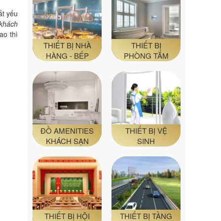
ất yếu
 khách
ao thì
THIẾT BỊ NHÀ
THIẾT BỊ
HÀNG - BẾP
PHÒNG TẮM
ĐỒ AMENITIES
THIẾT BỊ VỆ
KHÁCH SẠN
SINH
THIẾT BỊ HỘI
THIẾT BỊ TẦNG