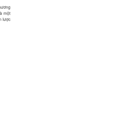
thương
là một
n lược