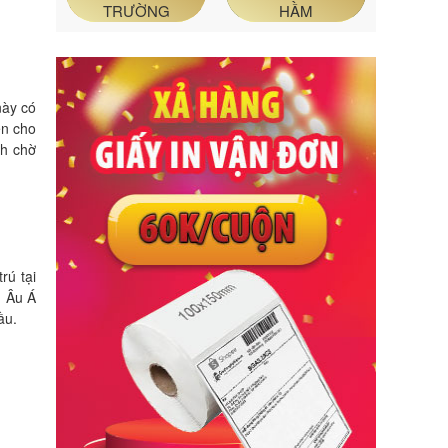
TRƯỜNG
HẦM
này có
ện cho
ch chờ
rú tại
n Âu Á
ầu.