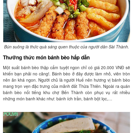
Bún suông là thức quà sáng quen thuộc của người dân Sài Thành.
Thưởng thức món bánh bèo hấp dẫn
Một suất bánh bèo thập cẩm tuyệt ngon chỉ có giá 20.000 VNĐ sẽ
khiến bạn phải no căng!. Bánh bèo ở đây được làm nhỏ, viên tròn
nên ăn khá ngon. Người chủ là người Huế nên hương vị bánh bèo
mang trọn vẹn đặc trưng của mảnh đất Thừa Thiên. Ngoài ra quán
bánh bèo nổi tiếng khu chợ Bến Thành còn phục vụ rất nhiều
những món banh khác như: bánh ích trần, bánh bột lọc,…