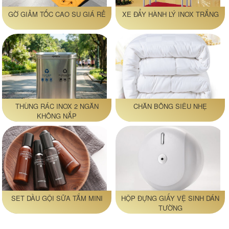
GỜ GIẢM TỐC CAO SU GIÁ RẺ
XE ĐẨY HÀNH LÝ INOX TRẮNG
THÙNG RÁC INOX 2 NGĂN
CHĂN BÔNG SIÊU NHẸ
KHÔNG NẮP
SET DẦU GỘI SỮA TẮM MINI
HỘP ĐỰNG GIẤY VỆ SINH DÁN
TƯỜNG