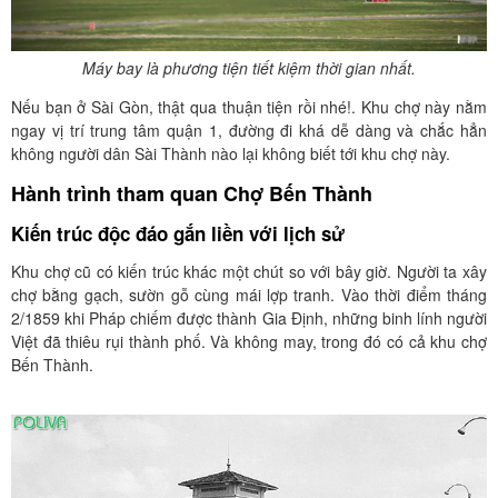
Máy bay là phương tiện tiết kiệm thời gian nhất.
Nếu bạn ở Sài Gòn, thật qua thuận tiện rồi nhé!. Khu chợ này nằm
ngay vị trí trung tâm quận 1, đường đi khá dễ dàng và chắc hẳn
không người dân Sài Thành nào lại không biết tới khu chợ này.
Hành trình tham quan Chợ Bến Thành
Kiến trúc độc đáo gắn liền với lịch sử
Khu chợ cũ có kiến trúc khác một chút so với bây giờ. Người ta xây
chợ bằng gạch, sườn gỗ cùng mái lợp tranh. Vào thời điểm tháng
2/1859 khi Pháp chiếm được thành Gia Định, những binh lính người
Việt đã thiêu rụi thành phố. Và không may, trong đó có cả khu chợ
Bến Thành.