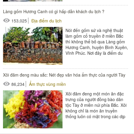
Làng gốm Hương Canh có gì hấp dẫn khách du lịch ?
153,025
Địa điểm du lịch
Nói đến gốm sứ và nghệ thuật
làm gốm cổ truyền ở miền Bắc
thì không thể bỏ qua Làng gốm
Hương Canh, huyện Bình Xuyên,
Vĩnh Phúc. Nơi đây là điểm du
lịch không thể bỏ qua...
Xôi đăm đeng màu sắc: Nét đẹp văn hóa ẩm thực của người Tày
86,234
Ẩm thực vùng miền
Xôi đăm đeng một món ăn đặc
trưng của người đồng bào dân
tộc Tày ở miền núi phía Bắc. Xôi
không chỉ là món ăn truyền
thống luôn có mặt trong các dịp
lễ, cưới. Đây còn...