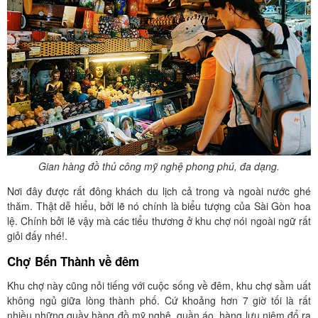
Gian hàng đồ thủ công mỹ nghệ phong phú, đa dạng.
Nơi đây được rất đông khách du lịch cả trong và ngoài nước ghé
thăm. Thật dễ hiểu, bởi lẽ nó chính là biểu tượng của Sài Gòn hoa
lệ. Chính bởi lẽ vậy mà các tiểu thương ở khu chợ nói ngoài ngữ rất
giỏi đấy nhé!.
Chợ Bến Thành về đêm
Khu chợ này cũng nỏi tiếng với cuộc sống về đêm, khu chợ sầm uất
không ngủ giữa lòng thành phố. Cứ khoảng hơn 7 giờ tối là rất
nhiều những quầy hàng đồ mỹ nghệ, quần áo, hàng lưu niệm đổ ra