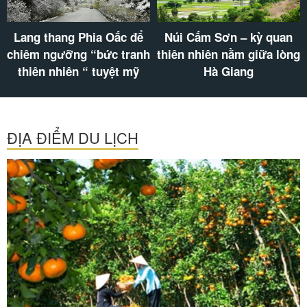
Thác Thủy Tiên Vẻ Đẹp
Hang Tiên SaPa – hành
Thơ Mộng Giữa Đại Ngàn
trình khám phá vẻ đẹp
Xanh Thẳm
của tạo hóa
ĐỊA ĐIỂM DU LỊCH