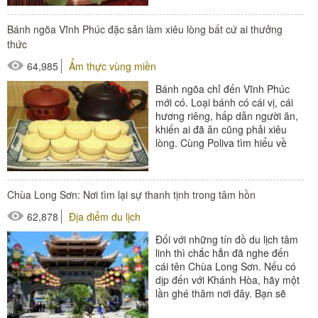
thương...
Bánh ngõa Vĩnh Phúc đặc sản làm xiêu lòng bất cứ ai thưởng
thức
64,985
Ẩm thực vùng miền
Bánh ngõa chỉ đến Vĩnh Phúc
mới có. Loại bánh có cái vị, cái
hương riêng, hấp dẫn người ăn,
khiến ai đã ăn cũng phải xiêu
lòng. Cùng Poliva tìm hiểu về
thức bánh đặc biệt này...
Chùa Long Sơn: Nơi tìm lại sự thanh tịnh trong tâm hồn
62,878
Địa điểm du lịch
Đối với những tín đồ du lịch tâm
linh thì chắc hẳn đã nghe đến
cái tên Chùa Long Sơn. Nếu có
dịp đến với Khánh Hòa, hãy một
lần ghé thăm nơi đây. Bạn sẽ
phải trầm...