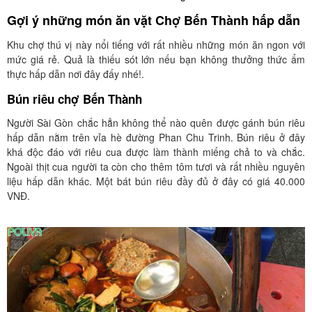
Gợi ý những món ăn vặt Chợ Bến Thành hấp dẫn
Khu chợ thú vị này nổi tiếng với rất nhiều những món ăn ngon với
mức giá rẻ. Quả là thiếu sót lớn nếu bạn không thưởng thức ẩm
thực hấp dẫn nơi đây đấy nhé!.
Bún riêu chợ Bến Thành
Người Sài Gòn chắc hẳn không thể nào quên được gánh bún riêu
hấp dẫn nằm trên vỉa hè đường Phan Chu Trinh. Bún riêu ở đây
khá độc đáo với riêu cua được làm thành miếng chả to và chắc.
Ngoài thịt cua người ta còn cho thêm tôm tươi và rất nhiều nguyên
liệu hấp dẫn khác. Một bát bún riêu đầy đủ ở đây có giá 40.000
VNĐ.