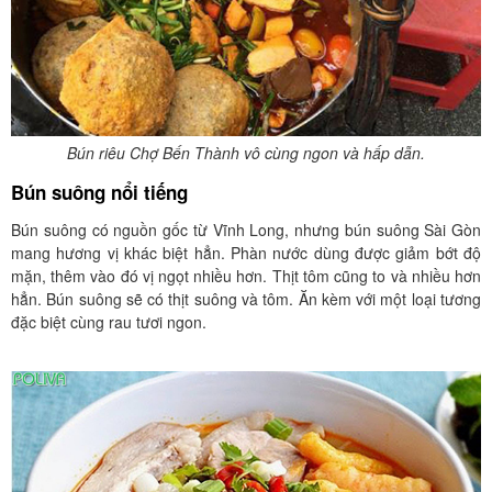
Bún riêu Chợ Bến Thành vô cùng ngon và hấp dẫn.
Bún suông nổi tiếng
Bún suông có nguồn gốc từ Vĩnh Long, nhưng bún suông Sài Gòn
mang hương vị khác biệt hẳn. Phàn nước dùng được giảm bớt độ
mặn, thêm vào đó vị ngọt nhiều hơn. Thịt tôm cũng to và nhiều hơn
hẳn. Bún suông sẽ có thịt suông và tôm. Ăn kèm với một loại tương
đặc biệt cùng rau tươi ngon.