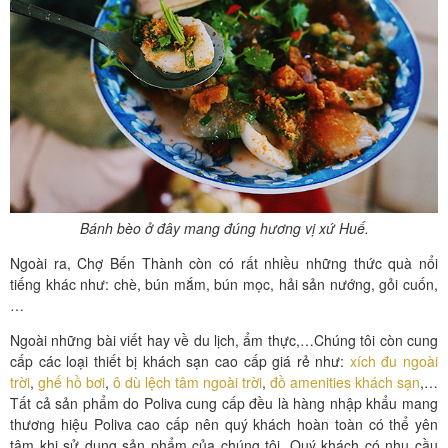
Bánh bèo ở đây mang đúng hương vị xứ Huế.
Ngoài ra, Chợ Bến Thành còn có rất nhiều những thức quà nổi
tiếng khác như: chè, bún mắm, bún mọc, hải sản nướng, gỏi cuốn,
…
Ngoài những bài viết hay về du lịch, ẩm thực,…Chúng tôi còn cung
cấp các loại thiết bị khách sạn cao cấp giá rẻ như:
xích đu ngoài
trời
,
ghế hồ bơi
,
ô dù lệch tâm ngoài trời
,
đồ amenities khách sạn
,…
Tất cả sản phẩm do Poliva cung cấp đều là hàng nhập khẩu mang
thương hiệu Poliva cao cấp nên quý khách hoàn toàn có thể yên
tâm khi sử dụng sản phẩm của chúng tôi. Quý khách có nhu cầu