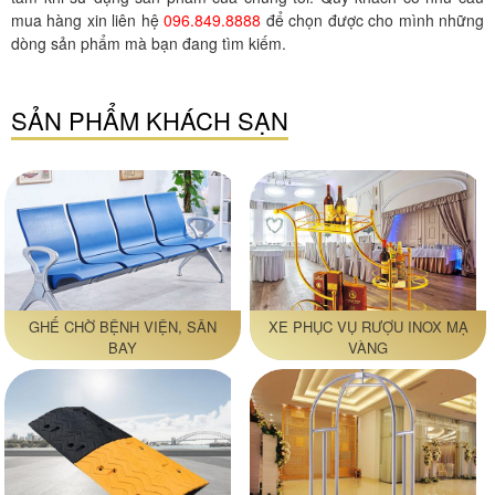
mua hàng xin liên hệ
096.849.8888
để chọn được cho mình những
dòng sản phẩm mà bạn đang tìm kiếm.
SẢN PHẨM KHÁCH SẠN
GHẾ CHỜ BỆNH VIỆN, SÂN
XE PHỤC VỤ RƯỢU INOX MẠ
BAY
VÀNG