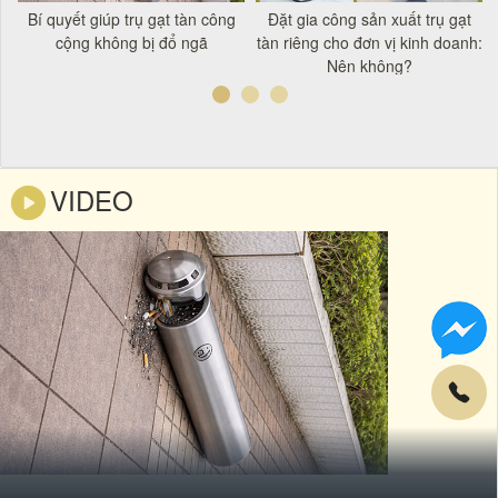
t
Bí quyết giúp trụ gạt tàn công
Đặt gia công sản xuất trụ gạt
á
cộng không bị đổ ngã
tàn riêng cho đơn vị kinh doanh:
Nên không?
VIDEO