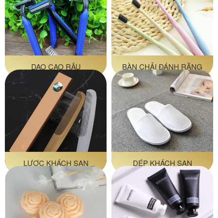
DAO CẠO RÂU
BÀN CHẢI ĐÁNH RĂNG
LƯỢC KHÁCH SẠN
DÉP KHÁCH SẠN