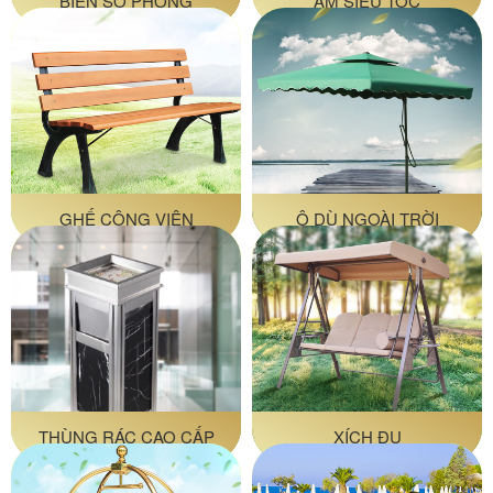
BIỂN SỐ PHÒNG
ẤM SIÊU TỐC
GHẾ CÔNG VIÊN
Ô DÙ NGOÀI TRỜI
THÙNG RÁC CAO CẤP
XÍCH ĐU