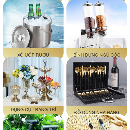
ĂN
XÔ ƯỚP RƯỢU
BÌNH ĐỰNG NGŨ CỐC
DỤNG CỤ TRANG TRÍ
ĐỒ DÙNG NHÀ HÀNG
BUFFET