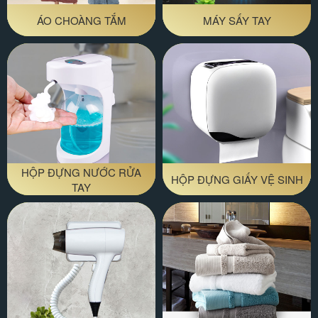
ÁO CHOÀNG TẮM
MÁY SẤY TAY
HỘP ĐỰNG NƯỚC RỬA
HỘP ĐỰNG GIẤY VỆ SINH
TAY