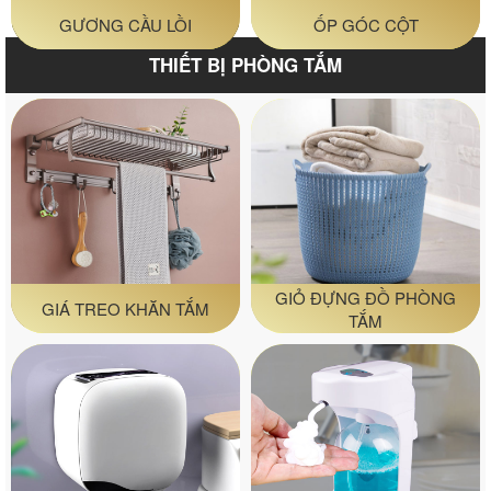
GƯƠNG CẦU LỒI
ỐP GÓC CỘT
THIẾT BỊ PHÒNG TẮM
GIỎ ĐỰNG ĐỒ PHÒNG
GIÁ TREO KHĂN TẮM
TẮM