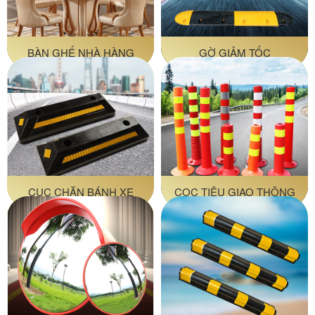
BÀN GHẾ NHÀ HÀNG
GỜ GIẢM TỐC
CỤC CHẶN BÁNH XE
CỌC TIÊU GIAO THÔNG