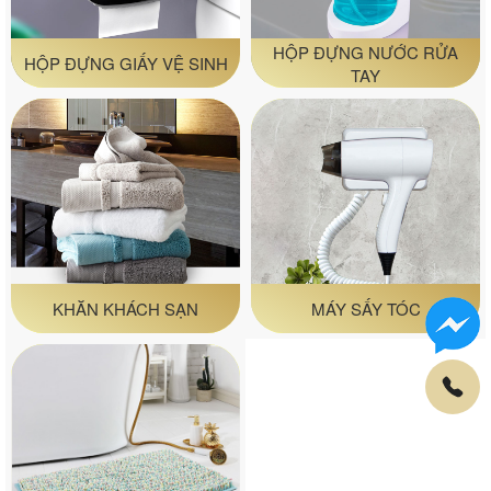
HỘP ĐỰNG NƯỚC RỬA
HỘP ĐỰNG GIẤY VỆ SINH
TAY
KHĂN KHÁCH SẠN
MÁY SẤY TÓC