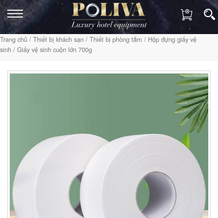
Trang chủ
/
Thiết bị khách sạn
/
Thiết bị phòng tắm
/
Hộp đựng giấy vệ
sinh
/ Giấy vệ sinh cuộn lớn 700g