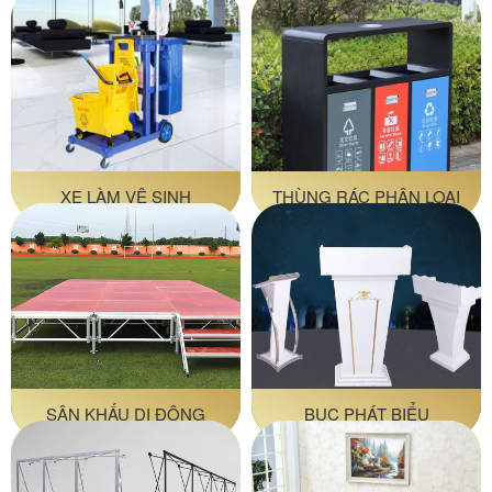
XE LÀM VỆ SINH
THÙNG RÁC PHÂN LOẠI
SÂN KHẤU DI ĐỘNG
BỤC PHÁT BIỂU