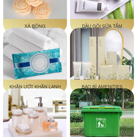
XÀ BÔNG
DẦU GỘI SỮA TẮM
KHĂN ƯỚT KHĂN LẠNH
BAO BÌ AMENITIES