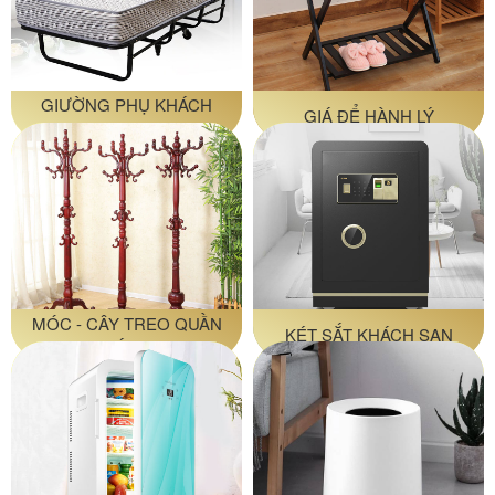
GIƯỜNG PHỤ KHÁCH
GIÁ ĐỂ HÀNH LÝ
SẠN
MÓC - CÂY TREO QUẦN
KÉT SẮT KHÁCH SẠN
ÁO