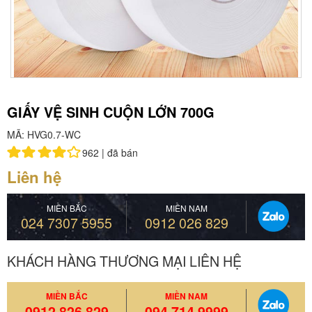
GIẤY VỆ SINH CUỘN LỚN 700G
MÃ: HVG0.7-WC
962 |
đã bán
Liên hệ
MIỀN BẮC
MIỀN NAM
024 7307 5955
0912 026 829
KHÁCH HÀNG THƯƠNG MẠI LIÊN HỆ
MIỀN BẮC
MIỀN NAM
0912 826 829
094 714 9999