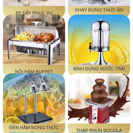
KHAY ĐỰNG THỨC ĂN
XE ĐẨY PHỤC VỤ
BUFFET
BÌNH ĐỰNG NƯỚC TRÁI
NỒI HÂM BUFFET
CÂY
ĐÈN HÂM NÓNG THỨC
THÁP PHUN SOCOLA