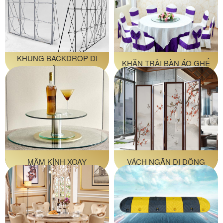
KHUNG BACKDROP DI
KHĂN TRẢI BÀN ÁO GHẾ
ĐỘNG
MÂM KÍNH XOAY
VÁCH NGĂN DI ĐỘNG