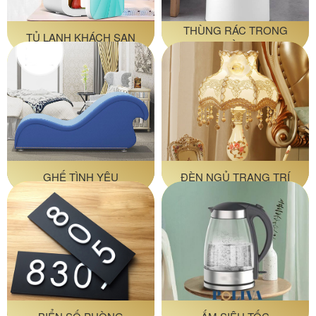
THÙNG RÁC TRONG
TỦ LẠNH KHÁCH SẠN
PHÒNG
GHẾ TÌNH YÊU
ĐÈN NGỦ TRANG TRÍ