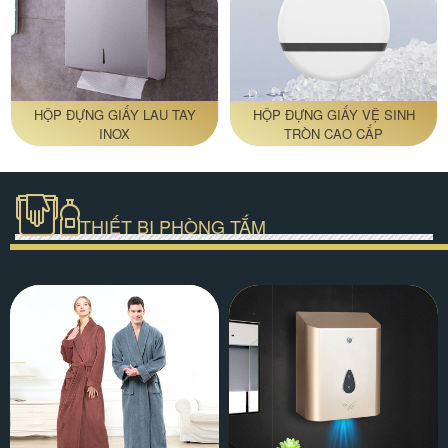
HỘP ĐỰNG GIẤY LAU TAY
HỘP ĐỰNG GIẤY VỆ SINH
INOX
TRÒN CAO CẤP
THIẾT BỊ PHÒNG TẮM