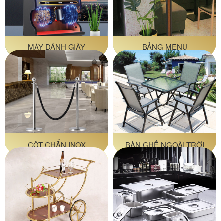
MÁY ĐÁNH GIÀY
BẢNG MENU
CỘT CHẮN INOX
BÀN GHẾ NGOÀI TRỜI