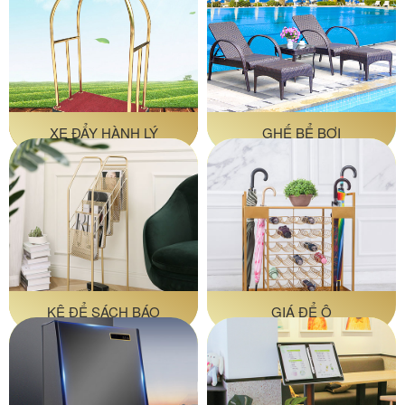
XE ĐẨY HÀNH LÝ
GHẾ BỂ BƠI
KỆ ĐỂ SÁCH BÁO
GIÁ ĐỂ Ô