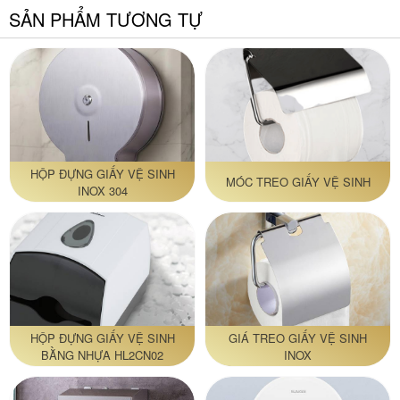
SẢN PHẨM TƯƠNG TỰ
HỘP ĐỰNG GIẤY VỆ SINH
MÓC TREO GIẤY VỆ SINH
INOX 304
HỘP ĐỰNG GIẤY VỆ SINH
GIÁ TREO GIẤY VỆ SINH
BẰNG NHỰA HL2CN02
INOX