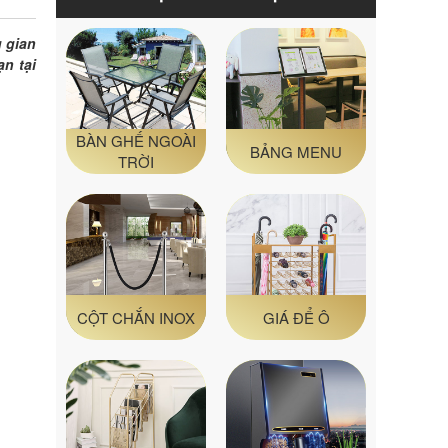
g gian
n tại
BÀN GHẾ NGOÀI
BẢNG MENU
TRỜI
CỘT CHẮN INOX
GIÁ ĐỂ Ô