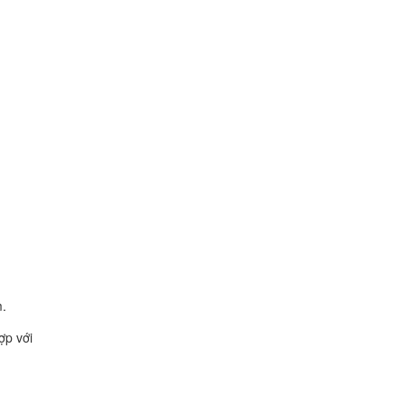
m.
ợp với