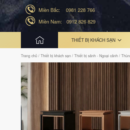
Miền Bắc:
0981 228 766
Miền Nam:
0912 826 829
HOME
THIẾT BỊ KHÁCH SẠN
Trang chủ
/
Thiết bị khách sạn
/
Thiết bị sảnh - Ngoại cảnh
/
Thùn