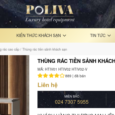
KIẾN THỨC KHÁCH SẠN
TIN TỨC
g rác cao cấp
/ Thùng rác tiền sảnh khách sạn
THÙNG RÁC TIỀN SẢNH KHÁC
MÃ: HTIV01 HTIV02 HTIV02-V
889 |
đã bán
Liên hệ
MIỀN BẮC
024 7307 5955