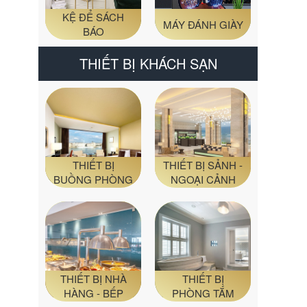
KỆ ĐỂ SÁCH
MÁY ĐÁNH GIÀY
BÁO
THIẾT BỊ KHÁCH SẠN
THIẾT BỊ
THIẾT BỊ SẢNH -
BUỒNG PHÒNG
NGOẠI CẢNH
THIẾT BỊ NHÀ
THIẾT BỊ
HÀNG - BẾP
PHÒNG TẮM