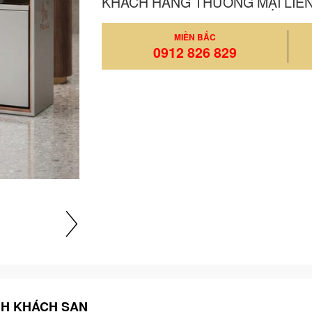
KHÁCH HÀNG THƯƠNG MẠI LIÊ
MIỀN BẮC
0912 826 829
NH KHÁCH SẠN