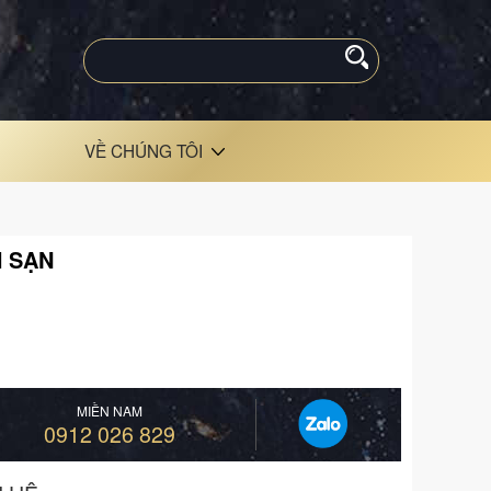
VỀ CHÚNG TÔI
H SẠN
MIỀN NAM
0912 026 829