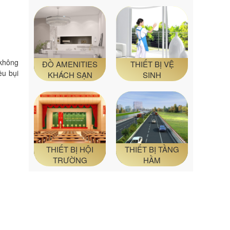
 không
ĐỒ AMENITIES
THIẾT BỊ VỆ
ều bụi
KHÁCH SẠN
SINH
THIẾT BỊ HỘI
THIẾT BỊ TẦNG
TRƯỜNG
HẦM