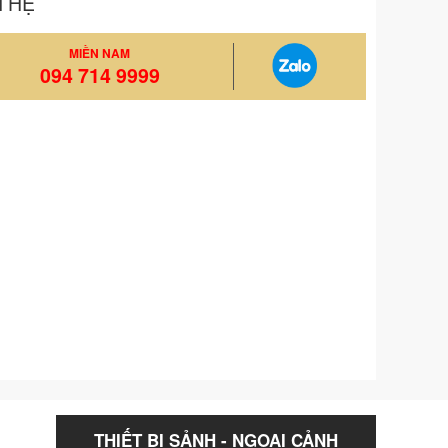
N HỆ
MIỀN NAM
094 714 9999
THIẾT BỊ SẢNH - NGOẠI CẢNH