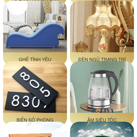
PHÒNG
GHẾ TÌNH YÊU
ĐÈN NGỦ TRANG TRÍ
BIỂN SỐ PHÒNG
ẤM SIÊU TỐC