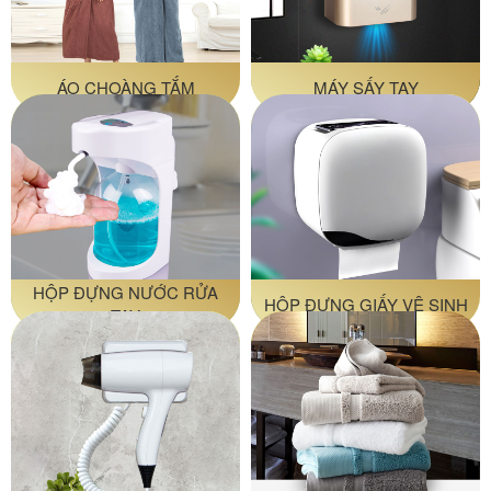
ÁO CHOÀNG TẮM
MÁY SẤY TAY
HỘP ĐỰNG NƯỚC RỬA
HỘP ĐỰNG GIẤY VỆ SINH
TAY