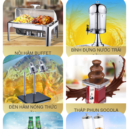
BÌNH ĐỰNG NƯỚC TRÁI
NỒI HÂM BUFFET
CÂY
ĐÈN HÂM NÓNG THỨC
THÁP PHUN SOCOLA
ĂN