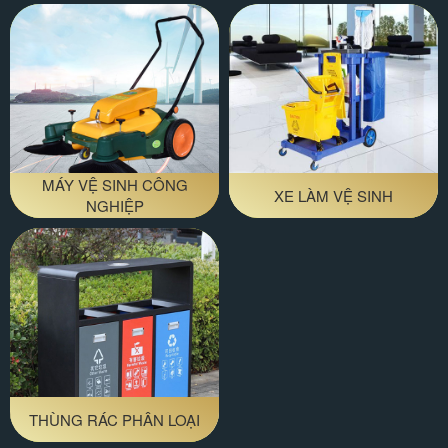
MÁY VỆ SINH CÔNG
XE LÀM VỆ SINH
NGHIỆP
THÙNG RÁC PHÂN LOẠI