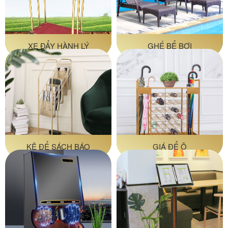
XE ĐẨY HÀNH LÝ
GHẾ BỂ BƠI
KỆ ĐỂ SÁCH BÁO
GIÁ ĐỂ Ô