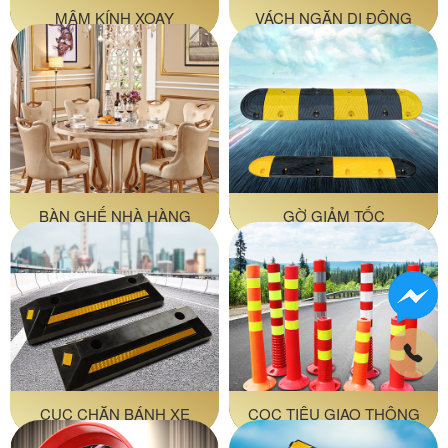
MÂM KÍNH XOAY
VÁCH NGĂN DI ĐỘNG
BÀN GHẾ NHÀ HÀNG
GỜ GIẢM TỐC
CỤC CHẶN BÁNH XE
CỌC TIÊU GIAO THÔNG