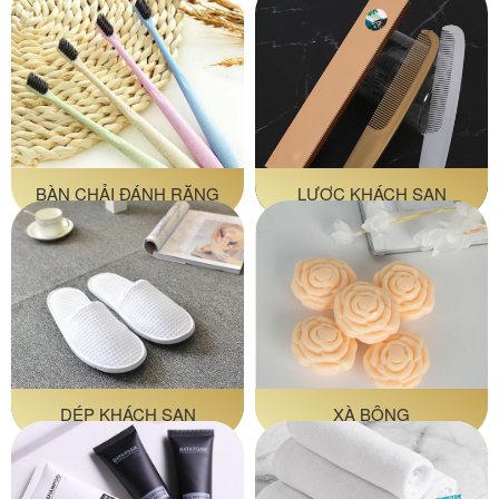
BÀN CHẢI ĐÁNH RĂNG
LƯỢC KHÁCH SẠN
DÉP KHÁCH SẠN
XÀ BÔNG