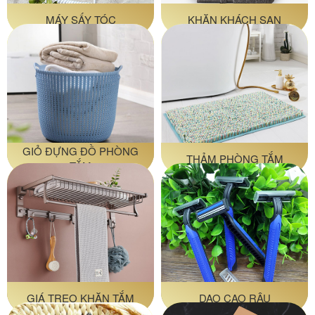
MÁY SẤY TÓC
KHĂN KHÁCH SẠN
GIỎ ĐỰNG ĐỒ PHÒNG
THẢM PHÒNG TẮM
TẮM
GIÁ TREO KHĂN TẮM
DAO CẠO RÂU