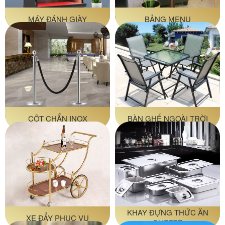
MÁY ĐÁNH GIÀY
BẢNG MENU
CỘT CHẮN INOX
BÀN GHẾ NGOÀI TRỜI
KHAY ĐỰNG THỨC ĂN
XE ĐẨY PHỤC VỤ
BUFFET