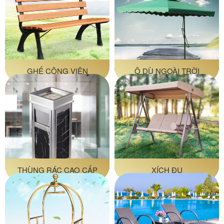
GHẾ CÔNG VIÊN
Ô DÙ NGOÀI TRỜI
THÙNG RÁC CAO CẤP
XÍCH ĐU