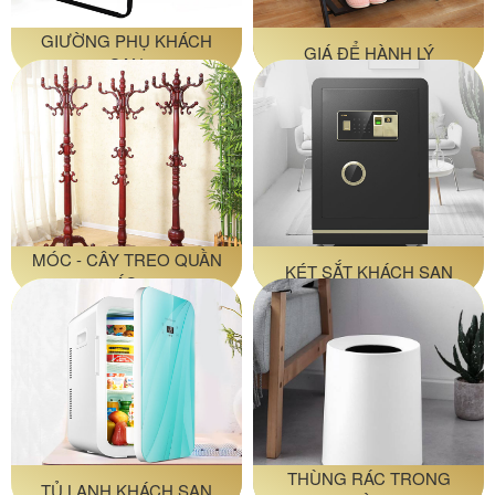
GIƯỜNG PHỤ KHÁCH
GIÁ ĐỂ HÀNH LÝ
SẠN
MÓC - CÂY TREO QUẦN
KÉT SẮT KHÁCH SẠN
ÁO
THÙNG RÁC TRONG
TỦ LẠNH KHÁCH SẠN