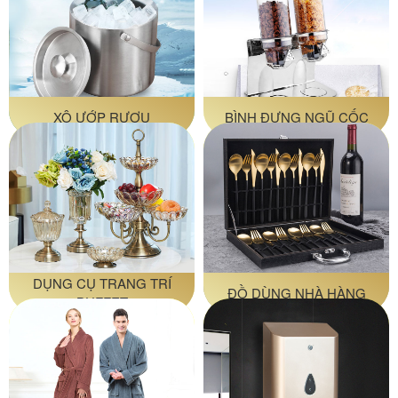
XÔ ƯỚP RƯỢU
BÌNH ĐỰNG NGŨ CỐC
DỤNG CỤ TRANG TRÍ
ĐỒ DÙNG NHÀ HÀNG
BUFFET