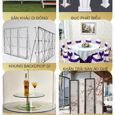
SÂN KHẤU DI ĐỘNG
BỤC PHÁT BIỂU
KHUNG BACKDROP DI
KHĂN TRẢI BÀN ÁO GHẾ
ĐỘNG