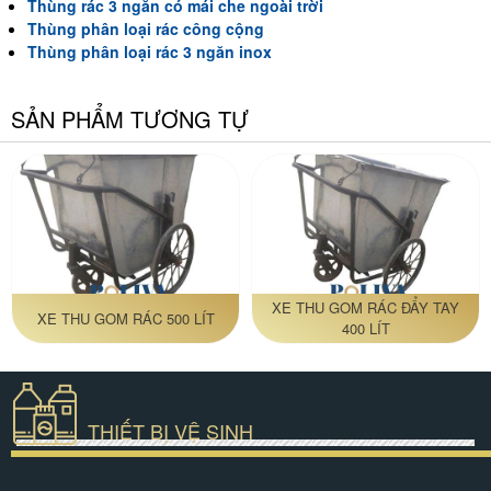
Thùng rác 3 ngăn có mái che ngoài trời
Thùng phân loại rác công cộng
Thùng phân loại rác 3 ngăn inox
SẢN PHẨM TƯƠNG TỰ
XE THU GOM RÁC ĐẨY TAY
XE THU GOM RÁC 500 LÍT
400 LÍT
THIẾT BỊ VỆ SINH