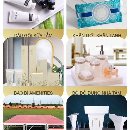
DẦU GỘI SỮA TẮM
KHĂN ƯỚT KHĂN LẠNH
BAO BÌ AMENITIES
BỘ ĐỒ DÙNG NHÀ TẮM