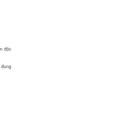
ẫn độc
ể đung