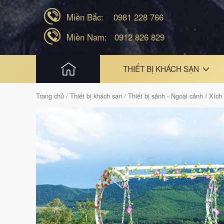
Miền Bắc:
0981 228 766
Miền Nam:
0912 826 829
HOME
THIẾT BỊ KHÁCH SẠN
Trang chủ
/
Thiết bị khách sạn
/
Thiết bị sảnh - Ngoại cảnh
/
Xích