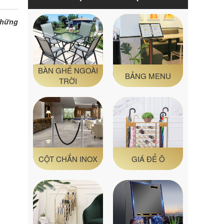
những
BÀN GHẾ NGOÀI
BẢNG MENU
TRỜI
CỘT CHẮN INOX
GIÁ ĐỂ Ô