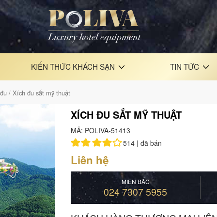
KIẾN THỨC KHÁCH SẠN
TIN TỨC
 đu
/ Xích đu sắt mỹ thuật
XÍCH ĐU SẮT MỸ THUẬT
MÃ: POLIVA-51413
514 |
đã bán
Liên hệ
MIỀN BẮC
024 7307 5955