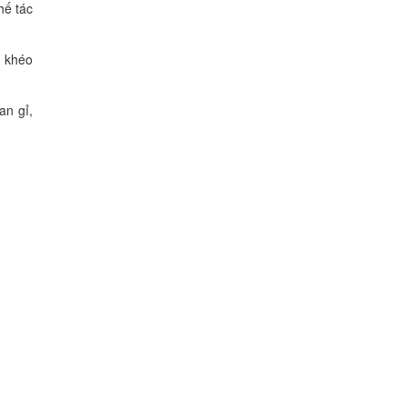
hế tác
ự khéo
an gỉ,