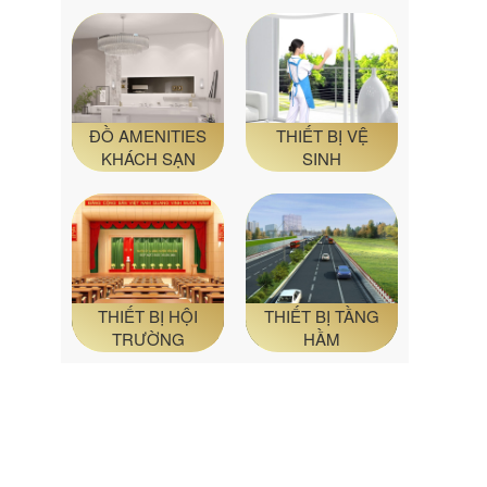
ĐỒ AMENITIES
THIẾT BỊ VỆ
KHÁCH SẠN
SINH
THIẾT BỊ HỘI
THIẾT BỊ TẦNG
TRƯỜNG
HẦM