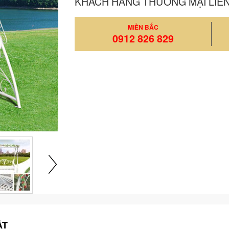
KHÁCH HÀNG THƯƠNG MẠI LIÊ
MIỀN BẮC
0912 826 829
ẬT