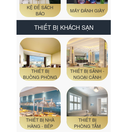
KỆ ĐỂ SÁCH
MÁY ĐÁNH GIÀY
BÁO
THIẾT BỊ KHÁCH SẠN
THIẾT BỊ
THIẾT BỊ SẢNH -
BUỒNG PHÒNG
NGOẠI CẢNH
THIẾT BỊ NHÀ
THIẾT BỊ
HÀNG - BẾP
PHÒNG TẮM