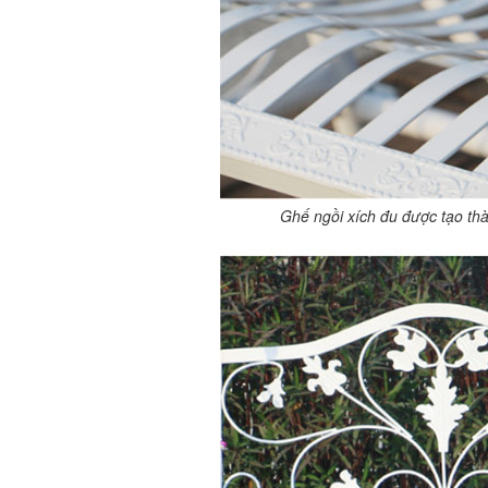
Ghế ngồi xích đu được tạo thà