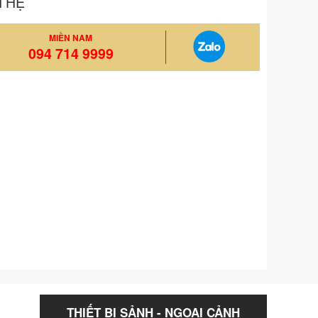
N HỆ
MIỀN NAM
094 714 9999
THIẾT BỊ SẢNH - NGOẠI CẢNH