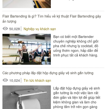
dụng lâu dài. Để có...
#ga trải giường
Flair Bartending là gì? Tìm hiểu về kỹ thuật Flair Bartending gây
ấn tượng
50,028
Nghiệp vụ khách sạn
Bạn có biết một Bartender
chuyên nghiệp không chỉ giỏi
pha chế nhưng ly cocktail, đồ
uống thơm ngon, hấp dẫn để
trinh phục tất cả khách hàng.
Ngoài ra còn một thứ khiến các
Bartender tạo được ấn...
Các phương pháp lắp đặt hộp đựng giấy vệ sinh gắn tường
#thiết bị nhà hàng - bếp
10,024
Tin tức khách sạn
Lắp đặt hộp đựng giấy vệ sinh
gắn tường là một việc làm rất
đơn giản và tiện lợi để giúp tiết
kiệm không gian và làm cho
phòng tắm trở nên gọn gàng