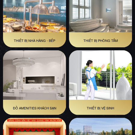
THIẾT BỊ NHÀ HÀNG - BẾP
THIẾT BỊ PHÒNG TẮM
ĐỒ AMENITIES KHÁCH SẠN
THIẾT BỊ VỆ SINH