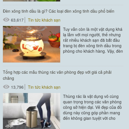
#áo choàng tắm
Đèn xông tinh dầu là gì? Các loại đèn xông tinh dầu phổ biến
#khăn khách sạn
63,617
Tin tức khách sạn
Tuy vẫn còn là một vật dụng khá
lạ lẫm với mọi người, thế nhưng
rất nhiều khách sạn đã bắt đầu
trang bị đèn xông tinh dầu trong
phòng cho khách hàng. Vậy, đèn
xông tinh dầu...
#thiết bị buồng phòng
Tổng hợp các mẫu thùng rác văn phòng đẹp với giá cả phải
chăng
13,796
Tin tức khách sạn
Thùng rác là vật dụng vô cùng
quan trọng trong các văn phòng
công sở hiện đại. Vẻ đẹp của đồ
dùng này cũng góp phần mang
đến không gian tuyệt vời cho
người dùng. Đừng bỏ qua...