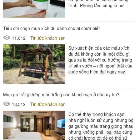
trình. Phòng tắm cũng là nơi
giúp đảm bảo sinh hoạt...
#đồ dùng phòng tắm
Tiêu chí chọn mua xích đu dành cho ai chưa biết
#hộp đựng nước rửa tay
11,812
Tin tức khách sạn
#thiết bị phòng tắm
Sự xuất hiện của các mẫu xích
đu đã không còn là một điều gì
quá xa lạ đối với xu hướng trang
trí sân vườn – nội ngoại thất của
cuộc sống hiện đại ngày nay.
Chúng...
Mua ga trải giường màu trắng cho khách sạn ở đâu uy tín?
13,312
Tin tức khách sạn
Có thể thấy trong khách sạn,
nhà nghỉ luôn sử dụng những bộ
ga giường màu trắng giống nhau
nhưng không phải loại nào cũng
có chất lượng tốt để có thể sử