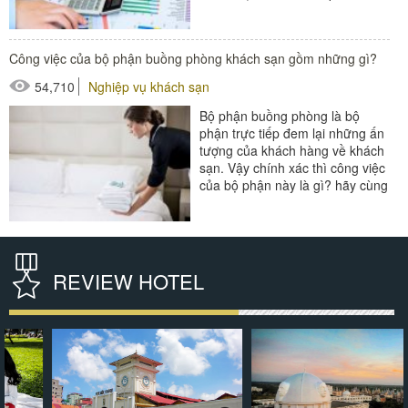
gì thì hãy...
#thiết bị buồng phòng
Công việc của bộ phận buồng phòng khách sạn gồm những gì?
#thiết bị sảnh - ngoại cảnh
54,710
Nghiệp vụ khách sạn
Bộ phận buồng phòng là bộ
phận trực tiếp đem lại những ấn
tượng của khách hàng về khách
sạn. Vậy chính xác thì công việc
của bộ phận này là gì? hãy cùng
tìm hiểu qua bản...
#Buồng phòng khách sạn
#thiết bị buồng phòng
REVIEW HOTEL
#xe buồng phòng
#xe giặt là