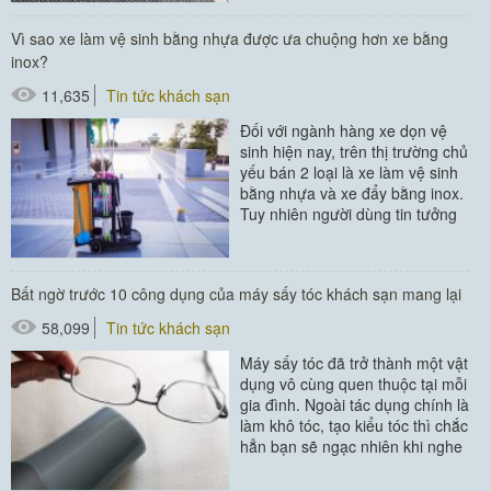
#thùng rác
Vì sao xe làm vệ sinh bằng nhựa được ưa chuộng hơn xe bằng
#thùng rác inox
inox?
#thùng rác trong phòng
11,635
Tin tức khách sạn
#thùng rác văn phòng
Đối với ngành hàng xe dọn vệ
sinh hiện nay, trên thị trường chủ
yếu bán 2 loại là xe làm vệ sinh
bằng nhựa và xe đẩy bằng inox.
Tuy nhiên người dùng tin tưởng
và lựa...
#xe dọn vệ sinh
Bất ngờ trước 10 công dụng của máy sấy tóc khách sạn mang lại
58,099
Tin tức khách sạn
Máy sấy tóc đã trở thành một vật
dụng vô cùng quen thuộc tại mỗi
gia đình. Ngoài tác dụng chính là
làm khô tóc, tạo kiểu tóc thì chắc
hẳn bạn sẽ ngạc nhiên khi nghe
đến...