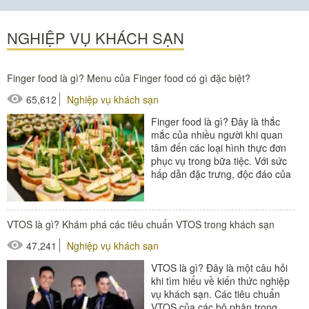
#đồ dùng phòng tắm
#máy sấy tay
NGHIỆP VỤ KHÁCH SẠN
#máy sấy tóc
#máy sấy tóc khách sạn
Finger food là gì? Menu của Finger food có gì đặc biệt?
65,612
Nghiệp vụ khách sạn
Finger food là gì? Đây là thắc
mắc của nhiều người khi quan
tâm đến các loại hình thực đơn
phục vụ trong bữa tiệc. Với sức
hấp dẫn đặc trưng, độc đáo của
mình, finger food đã...
#đồ amenities khách sạn
VTOS là gì? Khám phá các tiêu chuẩn VTOS trong khách sạn
#thiết bị nhà hàng - bếp
47,241
Nghiệp vụ khách sạn
VTOS là gì? Đây là một câu hỏi
khi tìm hiểu về kiến thức nghiệp
vụ khách sạn. Các tiêu chuẩn
VTOS của các bộ phận trong