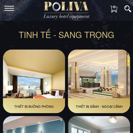
TINH TẾ - SANG TRỌNG
THIẾT BỊ BUỒNG PHÒNG
THIẾT BỊ SẢNH - NGOẠI CẢNH