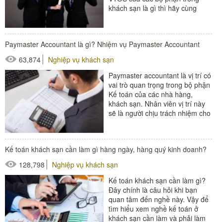
khách sạn là gì thì hãy cùng
Poliva tìm hiểu ngay...
#thiết bị nhà hàng - bếp
Paymaster Accountant là gì? Nhiệm vụ Paymaster Accountant
63,874
Nghiệp vụ khách sạn
Paymaster accountant là vị trí có
vai trò quan trọng trong bộ phận
Kế toán của các nhà hàng,
khách sạn. Nhân viên vị trí này
sẽ là người chịu trách nhiệm cho
vấn đề lương nhân sự...
#đồ amenities khách sạn
Kế toán khách sạn cần làm gì hàng ngày, hàng quý kinh doanh?
#thiết bị nhà hàng - bếp
128,798
Nghiệp vụ khách sạn
Kế toán khách sạn cần làm gì?
Đây chính là câu hỏi khi bạn
quan tâm đến nghề này. Vậy để
tìm hiểu xem nghề kế toán ở
khách sạn cần làm và phải làm