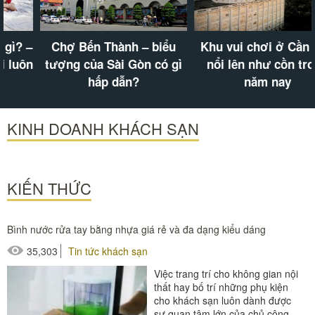
Chợ Bến Thành – biểu
Khu vui chơi ở Cần Thơ
tượng của Sài Gòn có gì
nổi lên như cồn trong
hấp dẫn?
năm nay
KINH DOANH KHÁCH SẠN
KIẾN THỨC
Bình nước rửa tay bằng nhựa giá rẻ và đa dạng kiểu dáng
35,303
Tin tức khách sạn
Việc trang trí cho không gian nội
thất hay bố trí những phụ kiện
cho khách sạn luôn dành được
sự quan tâm lớn của chủ công