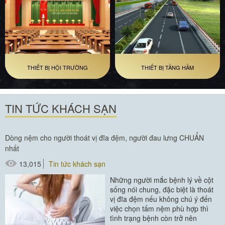
THIẾT BỊ HỘI TRƯỜNG
THIẾT BỊ TẦNG HẦM
TIN TỨC KHÁCH SẠN
Dòng nệm cho người thoát vị đĩa đệm, người đau lưng CHUẨN
nhất
13,015
Tin tức khách sạn
Những người mắc bệnh lý về cột
sống nói chung, đặc biệt là thoát
vị đĩa đệm nếu không chú ý đến
việc chọn tấm nệm phù hợp thì
tình trạng bệnh còn trở nên