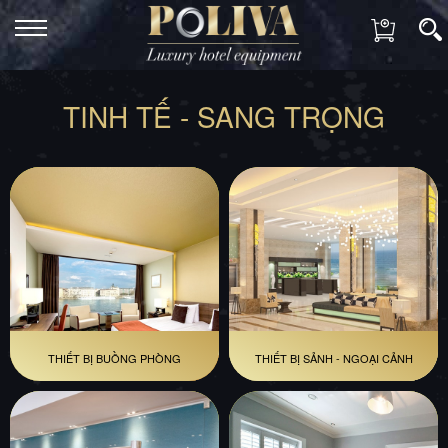
TINH TẾ - SANG TRỌNG
THIẾT BỊ BUỒNG PHÒNG
THIẾT BỊ SẢNH - NGOẠI CẢNH