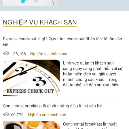
#bao bì Amenities
#dao cạo râu
NGHIỆP VỤ KHÁCH SẠN
#dao cạo râu khách sạn
#đồ amenities khách sạn
Express check-out là gì? Quy trình check-out “thần tốc” lễ tân cần
biết
128,168
Nghiệp vụ khách sạn
Lĩnh vực quản trị khách sạn
càng ngày càng phát triển với sự
hoàn thiện dịch vụ, giải quyết
nhanh chóng các khâu. Trong
đó, ta phải kể đến sự xuất hiện
của express check-out. Trải
nghiệm các...
Continental breakfast là gì và những điều lí thú cần biết
#đồ amenities khách sạn
69,770
Nghiệp vụ khách sạn
#thiết bị nhà hàng - bếp
Continental breakfast là thuật