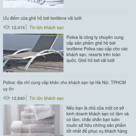
nghiêm trọng hơn....
#thiết bị buồng phòng
Ưu điểm của ghế hồ bơi textilene vải lưới
12,416
Tin tức khách sạn
Poliva là công ty chuyên cung
cấp sản phẩm ghế hồ bơi
textilene Poliva cao cấp cho các
khách sạn, resorts trên toàn
quốc. Ghế hồ bơi vải lưới
textilene thương hiệu Poliva có
phần khung được làm...
Poliva: địa chỉ cung cấp khăn cho khách sạn tại Hà Nội, TPHCM
#ghế bể bơi
uy tín
#giường bể bơi
12,840
Tin tức khách sạn
Nếu bạn là chủ của một cơ sở
kinh doanh khách sạn có tâm và
có tầm, chắc chắn bạn luôn
muốn sở hữu những sản phẩm
tốt nhất để phục vụ khách hàng