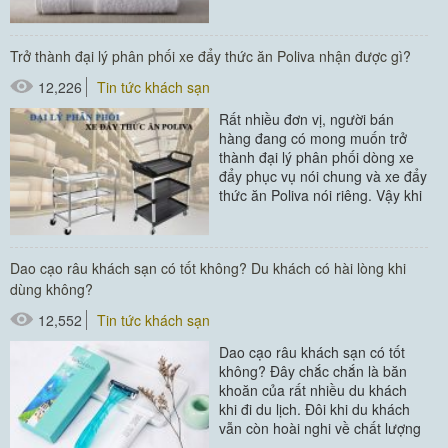
của mình, đặc biệt...
#áo choàng tắm
Trở thành đại lý phân phối xe đẩy thức ăn Poliva nhận được gì?
#đồ dùng phòng tắm
12,226
Tin tức khách sạn
#khăn khách sạn
Rất nhiều đơn vị, người bán
hàng đang có mong muốn trở
thành đại lý phân phối dòng xe
đẩy phục vụ nói chung và xe đẩy
thức ăn Poliva nói riêng. Vậy khi
trở thành đại lý...
#xe đẩy thức ăn
Dao cạo râu khách sạn có tốt không? Du khách có hài lòng khi
dùng không?
12,552
Tin tức khách sạn
Dao cạo râu khách sạn có tốt
không? Đây chắc chắn là băn
khoăn của rất nhiều du khách
khi đi du lịch. Đôi khi du khách
vẫn còn hoài nghi về chất lượng
sản phẩm này trong...