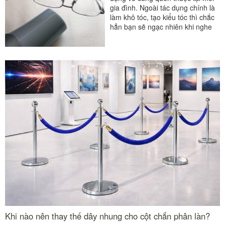
gia đình. Ngoài tác dụng chính là
làm khô tóc, tạo kiểu tóc thì chắc
hẳn bạn sẽ ngạc nhiên khi nghe
đến...
#đồ dùng phòng tắm
#máy sấy tay
#máy sấy tóc
#máy sấy tóc khách sạn
Khi nào nên thay thế dây nhung cho cột chắn phân làn?