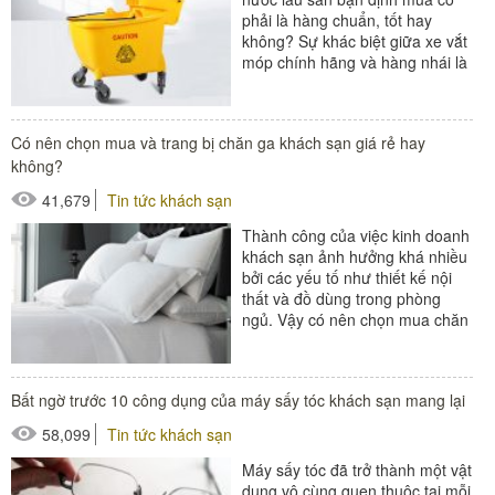
phải là hàng chuẩn, tốt hay
không? Sự khác biệt giữa xe vắt
móp chính hãng và hàng nhái là
gì? Dưới đây, Poliva...
#xe dọn vệ sinh
Có nên chọn mua và trang bị chăn ga khách sạn giá rẻ hay
không?
41,679
Tin tức khách sạn
Thành công của việc kinh doanh
khách sạn ảnh hưởng khá nhiều
bởi các yếu tố như thiết kế nội
thất và đồ dùng trong phòng
ngủ. Vậy có nên chọn mua chăn
ga khách sạn giá rẻ...
#chăn ga gối khách sạn
Bất ngờ trước 10 công dụng của máy sấy tóc khách sạn mang lại
58,099
Tin tức khách sạn
Máy sấy tóc đã trở thành một vật
dụng vô cùng quen thuộc tại mỗi