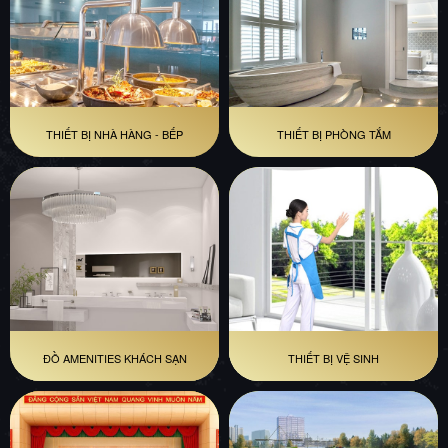
THIẾT BỊ NHÀ HÀNG - BẾP
THIẾT BỊ PHÒNG TẮM
ĐỒ AMENITIES KHÁCH SẠN
THIẾT BỊ VỆ SINH