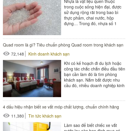
Nhựa là vật liệu quen thuộc
trong cuộc sống hiện đại, được
sử dụng rộng rãi trong bao bì
thực phẩm, chai nước, hộp
đựng… Trong đó, nhựa số 1
(PET hoặc PETE) là loại phổ
biến nhất....
Quad room là gì? Tiêu chuẩn phòng Quad room trong khách sạn
72,148
Kinh doanh khách sạn
Khi có kế hoạch đi du lịch hoặc
công tác chắc chắn điều đầu tiên
bạn cần làm đó là tìm phòng
khách sạn. Nắm bắt được nhu
cầu đó, nhiều doanh nghiệp kinh
doanh dịch vụ lưu...
#thiết bị buồng phòng
4 dấu hiệu nhận biết xe vắt móp chất lượng, chuẩn chính hãng
#thiết bị phòng tắm
11,380
Tin tức khách sạn
Làm sao để biết chiếc xe vắt
nước lau sàn bạn định mua có