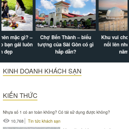
Chợ Bến Thành – biểu
Khu vui chơi ở Cần Thơ
tượng của Sài Gòn có gì
nổi lên như cồn trong
hấp dẫn?
năm nay
KINH DOANH KHÁCH SẠN
KIẾN THỨC
Nhựa số 1 có an toàn không? Có tái sử dụng được không?
10,768
Tin tức khách sạn