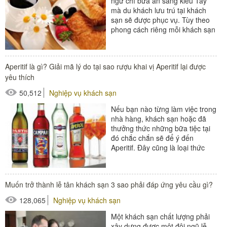
ngữ chỉ bữa ăn sáng kiểu Tây
mà du khách lưu trú tại khách
sạn sẽ được phục vụ. Tùy theo
phong cách riêng mỗi khách sạn
mà Contimental breakfast sẽ
được biến tấu...
Aperitif là gì? Giải mã lý do tại sao rượu khai vị Aperitif lại được
#đồ amenities khách sạn
yêu thích
#thiết bị nhà hàng - bếp
50,512
Nghiệp vụ khách sạn
Nếu bạn nào từng làm việc trong
nhà hàng, khách sạn hoặc đã
thưởng thức những bữa tiệc tại
đó chắc chắn sẽ để ý đến
Aperitif. Đây cũng là loại thức
uống được thường xuất hiện
trong...
Muốn trở thành lễ tân khách sạn 3 sao phải đáp ứng yêu cầu gì?
#đồ amenities khách sạn
128,065
Nghiệp vụ khách sạn
#thiết bị nhà hàng - bếp
Một khách sạn chất lượng phải
xây dựng được một đội ngũ lễ