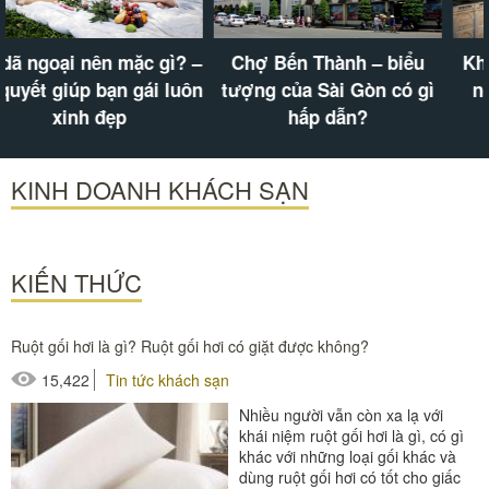
Chợ Bến Thành – biểu
Khu vui chơi ở Cần Thơ
tượng của Sài Gòn có gì
nổi lên như cồn trong
hấp dẫn?
năm nay
KINH DOANH KHÁCH SẠN
KIẾN THỨC
Ruột gối hơi là gì? Ruột gối hơi có giặt được không?
15,422
Tin tức khách sạn
Nhiều người vẫn còn xa lạ với
khái niệm ruột gối hơi là gì, có gì
khác với những loại gối khác và
dùng ruột gối hơi có tốt cho giấc