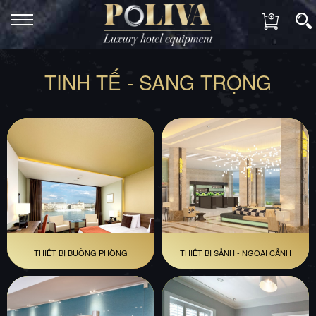
TINH TẾ - SANG TRỌNG
THIẾT BỊ BUỒNG PHÒNG
THIẾT BỊ SẢNH - NGOẠI CẢNH