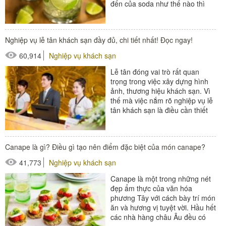
đến của soda như thế nào thì
hãy cùng Poliva tìm hiểu...
#đồ amenities khách sạn
Nghiệp vụ lễ tân khách sạn đầy đủ, chi tiết nhất! Đọc ngay!
#thiết bị nhà hàng - bếp
60,914
Nghiệp vụ khách sạn
Lễ tân đóng vai trò rất quan
trọng trong việc xây dựng hình
ảnh, thương hiệu khách sạn. Vì
thế mà việc nắm rõ nghiệp vụ lễ
tân khách sạn là điều cần thiết
để bạn có thể...
#thiết bị sảnh - ngoại cảnh
Canape là gì? Điều gì tạo nên điểm đặc biệt của món canape?
41,773
Nghiệp vụ khách sạn
Canape là một trong những nét
đẹp ẩm thực của văn hóa
phương Tây với cách bày trí món
ăn và hương vị tuyệt vời. Hầu hết
các nhà hàng châu Âu đều có