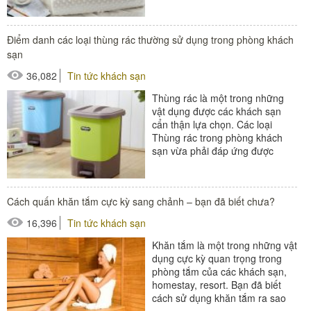
biệt...
Điểm danh các loại thùng rác thường sử dụng trong phòng khách
sạn
36,082
Tin tức khách sạn
Thùng rác là một trong những
vật dụng được các khách sạn
cẩn thận lựa chọn. Các loại
Thùng rác trong phòng khách
sạn vừa phải đáp ứng được
công năng, vừa có mẫu mã,
màu sắc phù...
Cách quấn khăn tắm cực kỳ sang chảnh – bạn đã biết chưa?
#thiết bị buồng phòng
16,396
Tin tức khách sạn
#thùng rác
Khăn tắm là một trong những vật
#thùng rác inox
dụng cực kỳ quan trọng trong
#thùng rác khách sạn
phòng tắm của các khách sạn,
homestay, resort. Bạn đã biết
#thùng rác trong phòng
cách sử dụng khăn tắm ra sao
và cách quấn khăn tắm thế