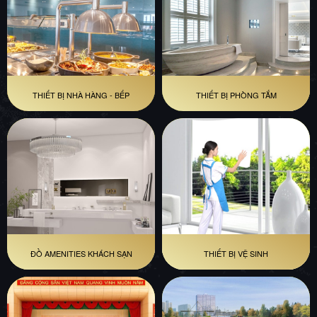
THIẾT BỊ NHÀ HÀNG - BẾP
THIẾT BỊ PHÒNG TẮM
ĐỒ AMENITIES KHÁCH SẠN
THIẾT BỊ VỆ SINH