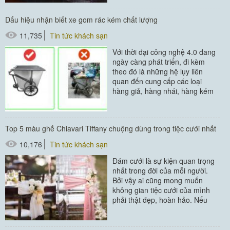
#máy sấy tay
Dấu hiệu nhận biết xe gom rác kém chất lượng
11,735
Tin tức khách sạn
Với thời đại công nghệ 4.0 đang
ngày càng phát triển, đi kèm
theo đó là những hệ lụy liên
quan đến cung cấp các loại
hàng giả, hàng nhái, hàng kém
chất lượng tràn lan trên mạng...
#thùng rác
Top 5 màu ghế Chiavari Tiffany chuộng dùng trong tiệc cưới nhất
10,176
Tin tức khách sạn
Đám cưới là sự kiện quan trọng
nhất trong đời của mỗi người.
Bởi vậy ai cũng mong muốn
không gian tiệc cưới của mình
phải thật đẹp, hoàn hảo. Nếu
bạn lựa chọn sử dụng bàn ghế...