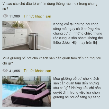
Vì sao các chủ đầu tư chỉ tin dùng thùng rác Inox trong chung
cư?
11,989
Tin tức khách sạn
Không chỉ tại những nơi công
cộng mà ngay cả ở những khu
chung cư thì những chiếc thùng
rác cũng là sản phẩm không thể
thiếu được. Hiện nay trên thị
trường cũng có rất nhiều các...
#thùng rác
Mua giường bể bơi cho khách sạn cần quan tâm đến những tiêu
chí gì?
#thùng rác inox
41,855
Tin tức khách sạn
#thùng rác trong phòng
Mua giường bể bơi cho khách
sạn cần quan tâm đến những
tiêu chí gì? Những tiêu chí nào
quyết định trong việc lựa chọn
giường bể bơi để tăng sự sang
trọng, hiện đại trong các khách...