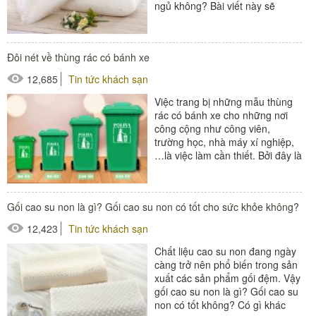
ngủ không? Bài viết này sẽ
giúp...
#thiết bị buồng phòng
Đôi nét về thùng rác có bánh xe
12,685
Tin tức khách sạn
Việc trang bị những mẫu thùng
rác có bánh xe cho những nơi
công cộng như công viên,
trường học, nhà máy xí nghiệp,
…là việc làm cần thiết. Bởi đây là
mẫu thùng rác tiện lợi và mang...
#thùng rác
Gối cao su non là gì? Gối cao su non có tốt cho sức khỏe không?
12,423
Tin tức khách sạn
Chất liệu cao su non đang ngày
càng trở nên phổ biến trong sản
xuất các sản phẩm gối đệm. Vậy
gối cao su non là gì? Gối cao su
non có tốt không? Có gì khác