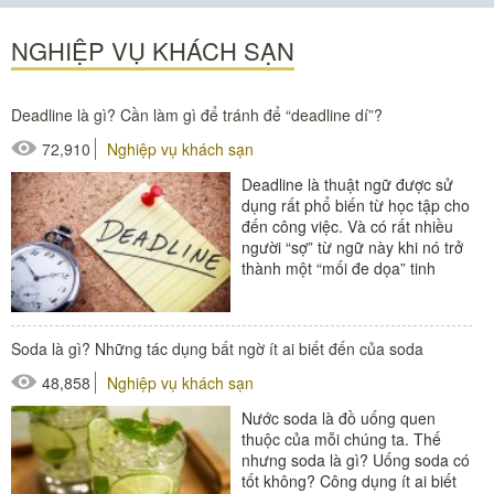
#bàn ghế ngoài trời
#ghế bể bơi
NGHIỆP VỤ KHÁCH SẠN
#ô dù ngoài trời
Deadline là gì? Cần làm gì để tránh để “deadline dí”?
72,910
Nghiệp vụ khách sạn
Deadline là thuật ngữ được sử
dụng rất phổ biến từ học tập cho
đến công việc. Và có rất nhiều
người “sợ” từ ngữ này khi nó trở
thành một “mối đe dọa” tinh
thần. Vậy deadline...
#thiết bị buồng phòng
Soda là gì? Những tác dụng bất ngờ ít ai biết đến của soda
#thiết bị sảnh - ngoại cảnh
48,858
Nghiệp vụ khách sạn
Nước soda là đồ uống quen
thuộc của mỗi chúng ta. Thế
nhưng soda là gì? Uống soda có
tốt không? Công dụng ít ai biết