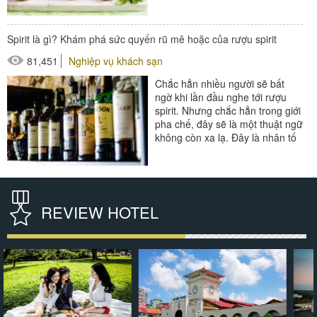
thực đơn canapes với...
#đồ amenities khách sạn
Spirit là gì? Khám phá sức quyến rũ mê hoặc của rượu spirit
#thiết bị nhà hàng - bếp
81,451
Nghiệp vụ khách sạn
Chắc hẳn nhiều người sẽ bất
ngờ khi lần đầu nghe tới rượu
spirit. Nhưng chắc hẳn trong giới
pha chế, đây sẽ là một thuật ngữ
không còn xa lạ. Đây là nhân tố
tuyệt vời giúp...
#đồ amenities khách sạn
#thiết bị nhà hàng - bếp
REVIEW HOTEL