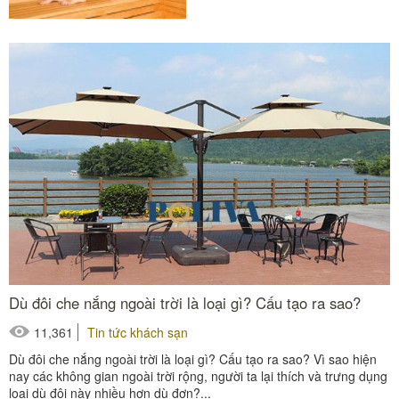
nào...
#áo choàng tắm
#đồ dùng phòng tắm
#khăn khách sạn
#khăn tắm khách sạn
Dù đôi che nắng ngoài trời là loại gì? Cấu tạo ra sao?
11,361
Tin tức khách sạn
Dù đôi che nắng ngoài trời là loại gì? Cấu tạo ra sao? Vì sao hiện
nay các không gian ngoài trời rộng, người ta lại thích và trưng dụng
loại dù đôi này nhiều hơn dù đơn?...