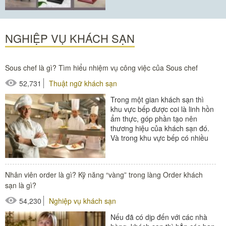
#bục đứng phát biểu
NGHIỆP VỤ KHÁCH SẠN
Sous chef là gì? Tìm hiểu nhiệm vụ công việc của Sous chef
52,731
Thuật ngữ khách sạn
Trong một gian khách sạn thì
khu vực bếp được coi là linh hồn
ẩm thực, góp phần tạo nên
thương hiệu của khách sạn đó.
Và trong khu vực bếp có nhiều
chức vụ khác nhau, mỗi...
#thiết bị nhà hàng - bếp
Nhân viên order là gì? Kỹ năng “vàng” trong làng Order khách
sạn là gì?
54,230
Nghiệp vụ khách sạn
Nếu đã có dịp đến với các nhà