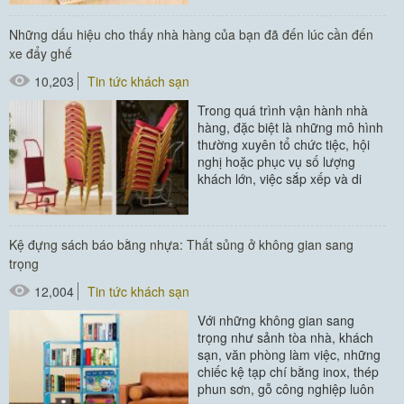
#thảm chùi chân
Những dấu hiệu cho thấy nhà hàng của bạn đã đến lúc cần đến
#thiết bị buồng phòng
xe đẩy ghế
#thiết bị phòng tắm
10,203
Tin tức khách sạn
Trong quá trình vận hành nhà
hàng, đặc biệt là những mô hình
thường xuyên tổ chức tiệc, hội
nghị hoặc phục vụ số lượng
khách lớn, việc sắp xếp và di
chuyển ghế ngồi đóng vai trò...
Kệ đựng sách báo bằng nhựa: Thất sủng ở không gian sang
trọng
12,004
Tin tức khách sạn
Với những không gian sang
trọng như sảnh tòa nhà, khách
sạn, văn phòng làm việc, những
chiếc kệ tạp chí bằng inox, thép
phun sơn, gỗ công nghiệp luôn