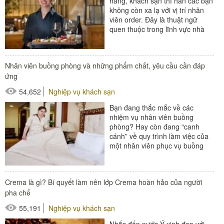
hàng, khách sạn thì hẳn các bạn
không còn xa lạ với vị trí nhân
viên order. Đây là thuật ngữ
quen thuộc trong lĩnh vực nhà
hàng, khách sạn....
#thiết bị nhà hàng - bếp
Nhân viên buồng phòng và những phẩm chất, yêu cầu cần đáp
ứng
54,652
Nghiệp vụ khách sạn
Bạn đang thắc mắc về các
nhiệm vụ nhân viên buồng
phòng? Hay còn đang “canh
cánh” về quy trình làm việc của
một nhân viên phục vụ buồng
phòng khách sạn? Hãy để Poliva
giải đáp giúp...
Crema là gì? Bí quyết làm nên lớp Crema hoàn hảo của người
#Buồng phòng khách sạn
pha chế
#thiết bị buồng phòng
55,191
Nghiệp vụ khách sạn
#xe buồng phòng
Nhắc đến nước Ý xinh đẹp với