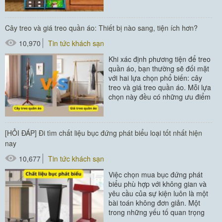
được ưu tiên lựa chọn. Dòng kệ
đựng...
Cây treo và giá treo quần áo: Thiết bị nào sang, tiện ích hơn?
#kệ để tạp chí
10,970
Tin tức khách sạn
Khi xác định phương tiện để treo
quần áo, bạn thường sẽ đối mặt
với hai lựa chọn phổ biến: cây
treo và giá treo quần áo. Mỗi lựa
chọn này đều có những ưu điểm
và nhược...
#cây treo quần áo
[HỎI ĐÁP] Đi tìm chất liệu bục đứng phát biểu loại tốt nhất hiện
nay
10,677
Tin tức khách sạn
Việc chọn mua bục đứng phát
biểu phù hợp với không gian và
yêu cầu của sự kiện luôn là một
bài toán không đơn giản. Một
trong những yếu tố quan trọng
cần cân nhắc là chất...