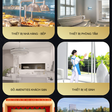
THIẾT BỊ NHÀ HÀNG - BẾP
THIẾT BỊ PHÒNG TẮM
ĐỒ AMENITIES KHÁCH SẠN
THIẾT BỊ VỆ SINH