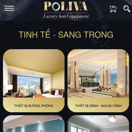
TINH TẾ - SANG TRỌNG
THIẾT BỊ BUỒNG PHÒNG
THIẾT BỊ SẢNH - NGOẠI CẢNH