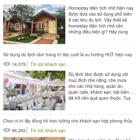
Homestay diện tích nhỏ hiện nay
được đưa vào sử dụng phổ biến
ở các khu du lịch. Vậy thiết kế
homestay diện tích nhỏ cần
những điều kiện gì? Hãy cùng
tìm hiểu trong bài viết ngay...
#ghế bể bơi
Sử dụng dù lệch tâm trang trí tiệc cưới là xu hướng HOT hiện nay
#ghế công viên
14,079
Tin tức khách sạn
#ô dù ngoài trời
Dù lệch tâm được sử dụng với
mục đích che nắng, che mưa
cho các nhà hàng, quán ăn,
quán cafe, khách sạn, bãi biển…
đã trở nên quá quen thuộc. Tuy
nhiên, việc dùng dù lệch tâm...
#ô dù ngoài trời
Chọn vị trí lắp đồng hồ treo tường cho khách sạn hợp phong thủy
96,265
Tin tức khách sạn