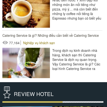
#xe giặt là
những món ăn nổi tiếng như
pizza, mỳ ý… mà còn biết đến
những ly coffee nổi tiếng là
Espresso nhưng bạn có biết yếu
tố quyết định đến vị ngon...
#thiết bị nhà hàng - bếp
Catering Service là gì? Những điều cần biết về Catering Service
77,164
Nghiệp vụ khách sạn
Trong dịch vụ kinh doanh nhà
hàng, khách sạn thì Catering
Service là dịch vụ quan trọng.
Vậy Catering Service là gì? Các
loại hình Catering Service ra
sao? Chúng ta sẽ cùng tìm hiểu
trong bài viết...
#đồ amenities khách sạn
REVIEW HOTEL
#thiết bị nhà hàng - bếp