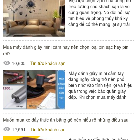
Việc lựa chọn vị trí của đồng hồ
treo tường cho khách sạn là vô
cùng quan trọng. Nó đòi hỏi sự
tìm hiểu về phong thủy khá kỹ
càng để có thể mang lại sự trải
nghiệm...
#đồng hồ khách sạn
Mua máy đánh giày mini cầm nay nên chọn loại pin sạc hay pin
#thiết bị buồng phòng
rời?
10,605
Tin tức khách sạn
Máy đánh giày mini cầm tay
đang ngày càng trở nên phổ
biến nhờ vào tính tiện lợi và hiệu
quả trong việc bảo quản giày
dép. Khi chọn mua máy đánh
giày mini cầm tay, một trong...
#máy đánh giày
Muốn mua xe đẩy thức ăn bằng gỗ nên hiểu rõ những điều sau
12,591
Tin tức khách sạn
Bạn thấy xe đẩy thức ăn bằng