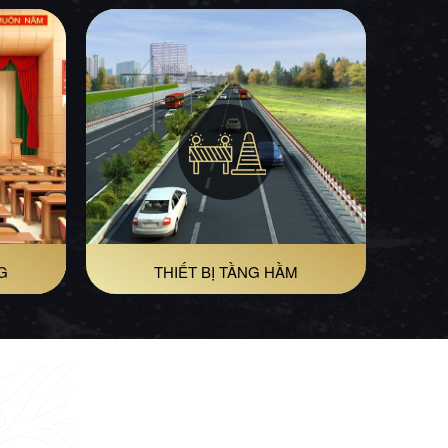
G
THIẾT BỊ TẦNG HẦM