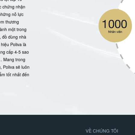
ợc chứng nhận
những nỗ lực
iệm thương
hành một trong
ị, đồ dùng nhà
hiệu Poliva là
ẳng cấp 4-5 sao
… Mang trong
 Poliva sẽ luôn
ẩm tốt nhất đến
VỀ CHÚNG TÔI