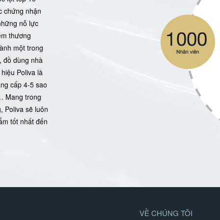
ợc chứng nhận
những nỗ lực
iệm thương
hành một trong
ị, đồ dùng nhà
hiệu Poliva là
ẳng cấp 4-5 sao
… Mang trong
 Poliva sẽ luôn
ẩm tốt nhất đến
VỀ CHÚNG TÔI