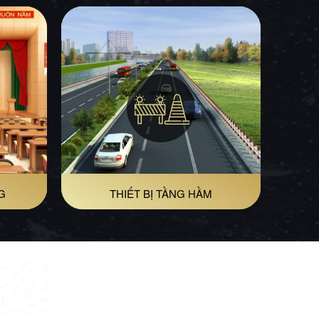
G
THIẾT BỊ TẦNG HẦM