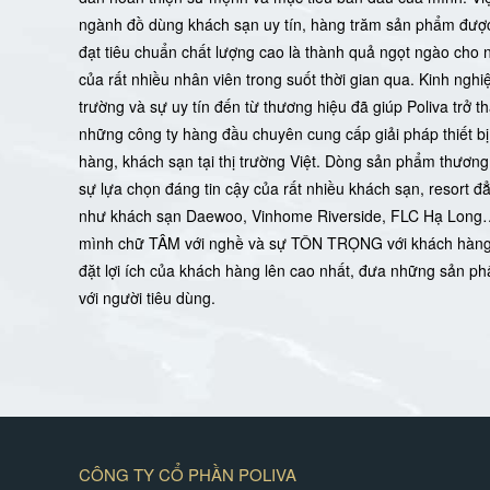
ngành đồ dùng khách sạn uy tín, hàng trăm sản phẩm đư
đạt tiêu chuẩn chất lượng cao là thành quả ngọt ngào cho 
của rất nhiều nhân viên trong suốt thời gian qua. Kinh ngh
trường và sự uy tín đến từ thương hiệu đã giúp Poliva trở t
những công ty hàng đầu chuyên cung cấp giải pháp thiết b
hàng, khách sạn tại thị trường Việt. Dòng sản phẩm thương 
sự lựa chọn đáng tin cậy của rất nhiều khách sạn, resort đ
như khách sạn Daewoo, Vinhome Riverside, FLC Hạ Long
mình chữ TÂM với nghề và sự TÔN TRỌNG với khách hàng,
đặt lợi ích của khách hàng lên cao nhất, đưa những sản ph
với người tiêu dùng.
CÔNG TY CỔ PHẦN POLIVA