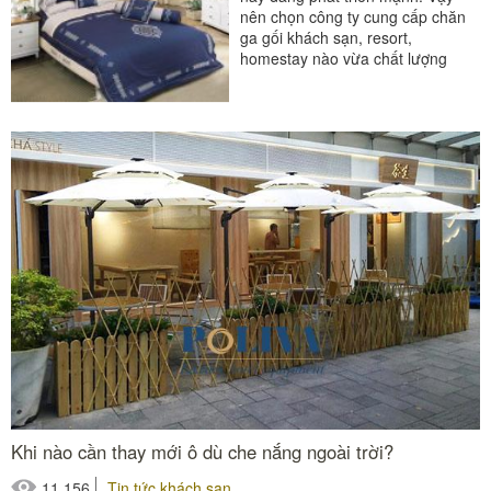
nên chọn công ty cung cấp chăn
ga gối khách sạn, resort,
homestay nào vừa chất lượng
vừa đảm bảo uy tín? Hãy cùng
chúng...
Khi nào cần thay mới ô dù che nắng ngoài trời?
11,156
Tin tức khách sạn