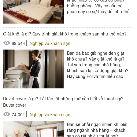
buồng phòng. Vậy cơ cấu bộ
phận này có sự thay đổi như thế
nào ở các...
#Buồng phòng khách sạn
Giặt khô là gì? Quy trình giặt khô trong khách sạn như thế nào?
#thiết bị buồng phòng
69,544
Nghiệp vụ khách sạn
#xe buồng phòng
Bạn đã bao giờ nghe đến giặt
#xe giặt là
khô chưa? Vậy giặt khô là gì?
Tại sao trong các nhà hàng,
khách sạn lại sử dụng giặt khô?
Hãy cùng Poliva tìm hiểu các
thông tin về giặt khô...
#xe giặt là
Duvet cover là gì? Tất tần tật những thứ cần biết về thuật ngữ
Duvet cover
74,001
Nghiệp vụ khách sạn
Bạn sẽ phải ngạc nhiên khi biết
rằng ngành nhà hàng – khách
sạn có rất nhiều thuật ngữ