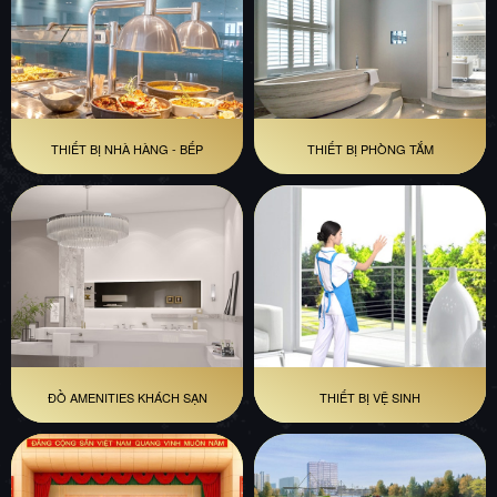
THIẾT BỊ NHÀ HÀNG - BẾP
THIẾT BỊ PHÒNG TẮM
ĐỒ AMENITIES KHÁCH SẠN
THIẾT BỊ VỆ SINH