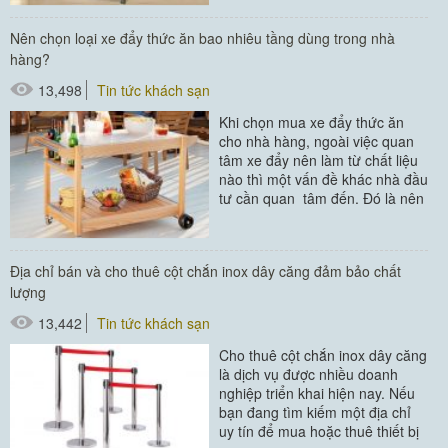
#cây treo áo vest
Nên chọn loại xe đẩy thức ăn bao nhiêu tầng dùng trong nhà
#cây treo quần áo
hàng?
13,498
Tin tức khách sạn
Khi chọn mua xe đẩy thức ăn
cho nhà hàng, ngoài việc quan
tâm xe đẩy nên làm từ chất liệu
nào thì một vấn đề khác nhà đầu
tư cần quan tâm đến. Đó là nên
chọn...
#xe đẩy thức ăn
Địa chỉ bán và cho thuê cột chắn inox dây căng đảm bảo chất
lượng
13,442
Tin tức khách sạn
Cho thuê cột chắn inox dây căng
là dịch vụ được nhiều doanh
nghiệp triển khai hiện nay. Nếu
bạn đang tìm kiếm một địa chỉ
uy tín để mua hoặc thuê thiết bị