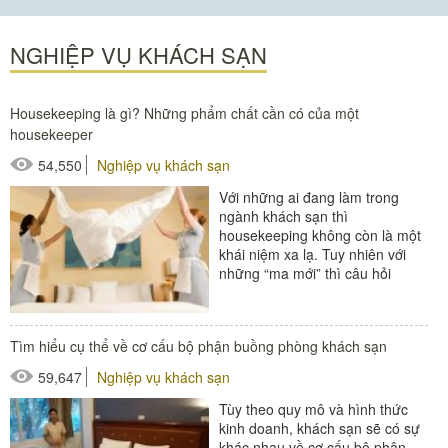
#thùng rác đá
NGHIỆP VỤ KHÁCH SẠN
#thùng rác khách sạn
Housekeeping là gì? Những phẩm chất cần có của một
housekeeper
54,550
Nghiệp vụ khách sạn
Với những ai đang làm trong
ngành khách sạn thì
housekeeping không còn là một
khái niệm xa lạ. Tuy nhiên với
những “ma mới” thì câu hỏi
“Housekeeping là gì?” cũng như
những thông tin liên quan...
Tìm hiểu cụ thể về cơ cấu bộ phận buồng phòng khách sạn
#Buồng phòng khách sạn
59,647
Nghiệp vụ khách sạn
#thiết bị buồng phòng
Tùy theo quy mô và hình thức
#xe buồng phòng
kinh doanh, khách sạn sẽ có sự
#xe giặt là
khác nhau về cơ cấu bộ phận