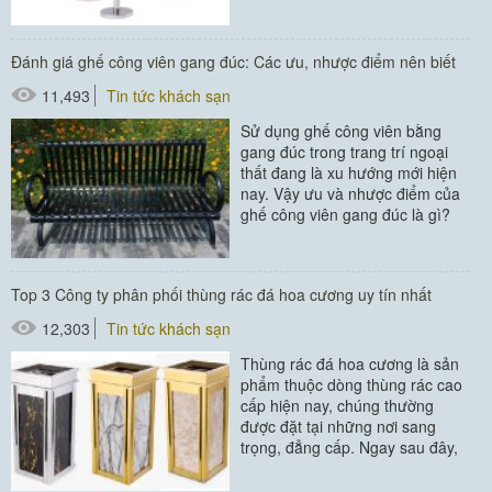
này, bài viết dưới...
#cột chắn inox
Đánh giá ghế công viên gang đúc: Các ưu, nhược điểm nên biết
11,493
Tin tức khách sạn
Sử dụng ghế công viên bằng
gang đúc trong trang trí ngoại
thất đang là xu hướng mới hiện
nay. Vậy ưu và nhược điểm của
ghế công viên gang đúc là gì?
Hãy cùng chúng tôi tìm...
Top 3 Công ty phân phối thùng rác đá hoa cương uy tín nhất
12,303
Tin tức khách sạn
Thùng rác đá hoa cương là sản
phẩm thuộc dòng thùng rác cao
cấp hiện nay, chúng thường
được đặt tại những nơi sang
trọng, đẳng cấp. Ngay sau đây,
chúng tôi sẽ bật mí cho bạn 3
công...