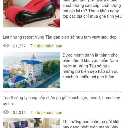
chuẩn hàng cao cấp, chất lượng
mà giá lại rẻ? Tham khảo ngay
top các địa chỉ mua ghế tình yêu
ở Hà nội, Tphcm...
List những resort Vũng Tàu gần biển sở hữu tầm view siêu đẹp
121,777
Tin tức khách sạn
Được mệnh danh là thành phố
biển nằm ở khu vực miền Nam
nước ta, Vũng Tàu sở hữu
những bờ biển đẹp hấp dẫn du
khách từ nhiều nơi ghé thăm.
Chính vì vậy mà nơi đây...
#đồ amenities khách sạn
Top 6 công ty cung cấp chăn ga gối khách sạn, resort, homestay
#thiết bị buồng phòng
uy tín
#thiết bị sảnh - ngoại cảnh
134,012
Tin tức khách sạn
Thị trường bán chăn ga gối hiện
nay đang phát triển mạnh. Vậy