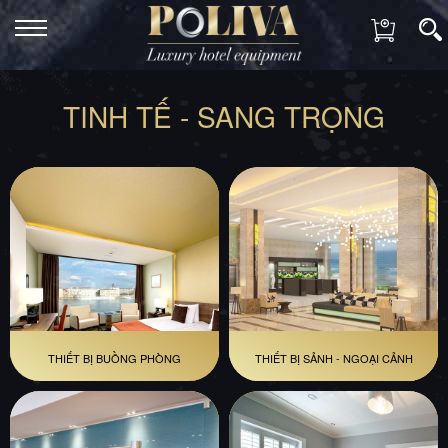
TINH TẾ - SANG TRỌNG
THIẾT BỊ BUỒNG PHÒNG
THIẾT BỊ SẢNH - NGOẠI CẢNH