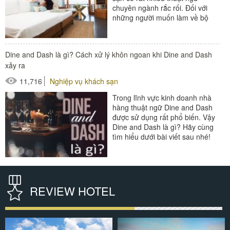
chuyên ngành rắc rối. Đối với
những người muốn làm về bộ
phận buồng phòng khách sạn thì
bắt...
Dine and Dash là gì? Cách xử lý khôn ngoan khi Dine and Dash
#thiết bị buồng phòng
xảy ra
#xe buồng phòng
11,716
Nghiệp vụ khách sạn
#xe giặt là
Trong lĩnh vực kinh doanh nhà
hàng thuật ngữ Dine and Dash
được sử dụng rất phổ biến. Vậy
Dine and Dash là gì? Hãy cùng
tìm hiểu dưới bài viết sau nhé!
Trong lĩnh vực kinh doanh...
#thiết bị buồng phòng
#thiết bị sảnh - ngoại cảnh
REVIEW HOTEL