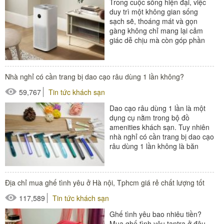
Trong cuộc sống hiện đại, việc
duy trì một không gian sống
sạch sẽ, thoáng mát và gọn
gàng không chỉ mang lại cảm
giác dễ chịu mà còn góp phần
bảo vệ sức khỏe cho từng
thành...
Nhà nghỉ có cần trang bị dao cạo râu dùng 1 lần không?
59,767
Tin tức khách sạn
Dao cạo râu dùng 1 lần là một
dụng cụ nằm trong bộ đồ
amenities khách sạn. Tuy nhiên
nhà nghỉ có cần trang bị dao cạo
râu dùng 1 lần không là băn
khoăn của nhiều người...
#amenities khách sạn
Địa chỉ mua ghế tình yêu ở Hà nội, Tphcm giá rẻ chất lượng tốt
#dao cạo râu
117,589
Tin tức khách sạn
#dao cạo râu khách sạn
Ghế tình yêu bao nhiêu tiền?
#đồ amenities khách sạn
Mua ghế tình yêu tantra ở đâu