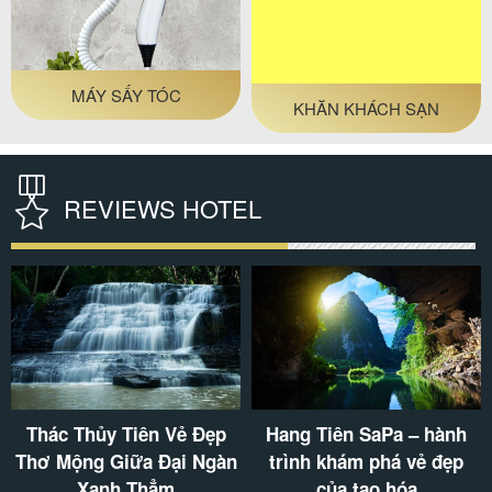
MÁY SẤY TÓC
KHĂN KHÁCH SẠN
REVIEWS HOTEL
Thác Thủy Tiên Vẻ Đẹp
Hang Tiên SaPa – hành
Thơ Mộng Giữa Đại Ngàn
trình khám phá vẻ đẹp
Xanh Thẳm
của tạo hóa