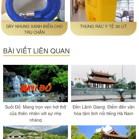
DÂY NHUNG XANH BIỂN CHO
THÙNG RÁC Y TẾ 30 LÍT
TRỤ CHẮN
BÀI VIẾT LIÊN QUAN
Suối Đổ: Mang trọn vẹn hơi thở
Đền Lảnh Giang: Điểm đến văn
của thiên nhiên với sự nhẹ
hóa tâm linh nổi tiếng Hà Nam
nhàng