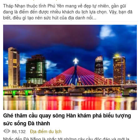
Tháp Nhạn thuộc tỉnh Phú Yên mang vẻ đẹp tự nhiên, gần gũi
đang là điểm đến được nhiều khách du lịch lựa chọn. Vậy, bạn đã
biết, điều gì tạo nên sức hút của địa danh nổi...
Ghé thăm cầu quay sông Hàn khám phá biểu tượng
sức sống Đà thành
86,132
Địa điểm du lịch
Nhắc đến Đà Nẵng là nhắc tới những cây cầu độc đáo và mới lạ.