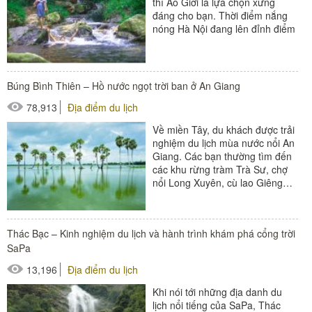
thì Ao Giời là lựa chọn xứng
đáng cho bạn. Thời điểm nắng
nóng Hà Nội đang lên đỉnh điểm
như bây giờ thì du...
Búng Bình Thiên – Hồ nước ngọt trời ban ở An Giang
78,913
Địa điểm du lịch
Về miền Tây, du khách được trải
nghiệm du lịch mùa nước nổi An
Giang. Các bạn thường tìm đến
các khu rừng tràm Trà Sư, chợ
nổi Long Xuyên, cù lao Giêng…
Bên cạnh đó, có một...
Thác Bạc – Kinh nghiệm du lịch và hành trình khám phá cổng trời
SaPa
13,196
Địa điểm du lịch
Khi nói tới những địa danh du
lịch nổi tiếng của SaPa, Thác