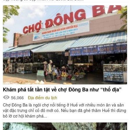
Khám phá tất tần tật về chợ Đông Ba như “thổ địa”
56,066
Địa điểm du lịch
Chợ Đông Ba là ngôi chợ nổi tiếng ở Huế với nhiều món ăn và sản
vật đặc trưng chỉ cố đô mới có. Nếu bạn đã ghé thăm Huế thì đừng
bỏ lỡ cơ hội khám phá...