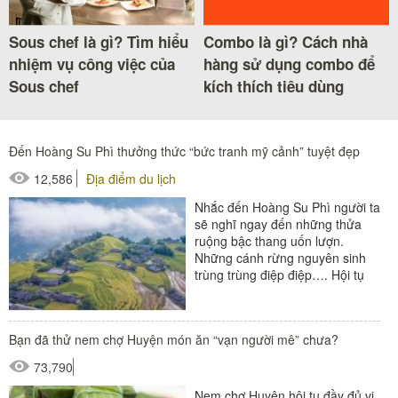
Sous chef là gì? Tìm hiểu
Combo là gì? Cách nhà
nhiệm vụ công việc của
hàng sử dụng combo để
Sous chef
kích thích tiêu dùng
Đến Hoàng Su Phì thưởng thức “bức tranh mỹ cảnh” tuyệt đẹp
12,586
Địa điểm du lịch
Nhắc đến Hoàng Su Phì người ta
sẽ nghĩ ngay đến những thửa
ruộng bậc thang uốn lượn.
Những cánh rừng nguyên sinh
trùng trùng điệp điệp…. Hội tụ
rất nhiều “mỹ cảnh” tuyệt đẹp,
Hoàng Su Phì...
Bạn đã thử nem chợ Huyện món ăn “vạn người mê” chưa?
73,790
Nem chợ Huyện hội tụ đầy đủ vị