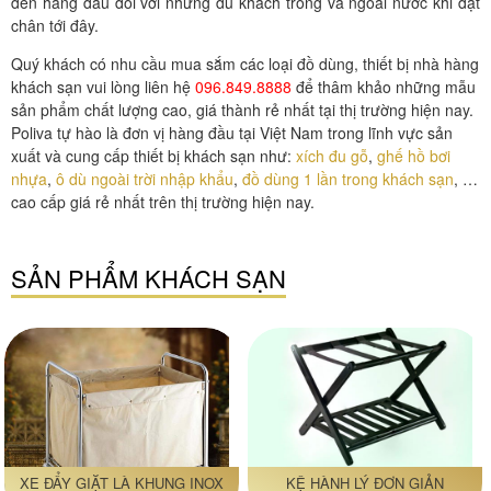
đến hàng đầu đối với những du khách trong và ngoài nước khi đặt
chân tới đây.
Quý khách có nhu cầu mua sắm các loại đồ dùng, thiết bị nhà hàng
khách sạn vui lòng liên hệ
096.849.8888
để thâm khảo những mẫu
sản phẩm chất lượng cao, giá thành rẻ nhất tại thị trường hiện nay.
Poliva tự hào là đơn vị hàng đầu tại Việt Nam trong lĩnh vực sản
xuất và cung cấp thiết bị khách sạn như:
xích đu gỗ
,
ghế hồ bơi
nhựa
,
ô dù ngoài trời nhập khẩu
,
đồ dùng 1 lần trong khách sạn
, …
cao cấp giá rẻ nhất trên thị trường hiện nay.
SẢN PHẨM KHÁCH SẠN
XE ĐẨY GIẶT LÀ KHUNG INOX
KỆ HÀNH LÝ ĐƠN GIẢN