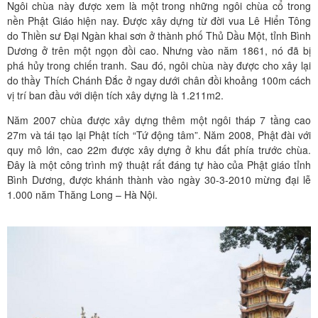
Ngôi chùa này được xem là một trong những ngôi chùa cổ trong
nền Phật Giáo hiện nay. Được xây dựng từ đời vua Lê Hiển Tông
do Thiền sư Đại Ngàn khai sơn ở thành phố Thủ Dầu Một, tỉnh Bình
Dương ở trên một ngọn đồi cao. Nhưng vào năm 1861, nó đã bị
phá hủy trong chiến tranh. Sau đó, ngôi chùa này được cho xây lại
do thầy Thích Chánh Đắc ở ngay dưới chân đồi khoảng 100m cách
vị trí ban đầu với diện tích xây dựng là 1.211m2.
Năm 2007 chùa được xây dựng thêm một ngôi tháp 7 tầng cao
27m và tái tạo lại Phật tích “Tứ động tâm”. Năm 2008, Phật đài với
quy mô lớn, cao 22m được xây dựng ở khu đất phía trước chùa.
Đây là một công trình mỹ thuật rất đáng tự hào của Phật giáo tỉnh
Bình Dương, được khánh thành vào ngày 30-3-2010 mừng đại lễ
1.000 năm Thăng Long – Hà Nội.