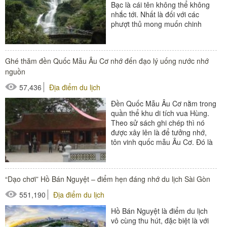
Bạc là cái tên không thể không
nhắc tới. Nhất là đối với các
phượt thủ mong muốn chinh
phục những “vua đèo” mỗi khi...
Ghé thăm đền Quốc Mẫu Âu Cơ nhớ đến đạo lý uống nước nhớ
nguồn
57,436
Địa điểm du lịch
Đền Quốc Mẫu Âu Cơ nằm trong
quần thể khu di tích vua Hùng.
Theo sử sách ghi chép thì nó
được xây lên là để tưởng nhớ,
tôn vinh quốc mẫu Âu Cơ. Đó là
người mẹ...
“Dạo chơi” Hồ Bán Nguyệt – điểm hẹn đáng nhớ du lịch Sài Gòn
551,190
Địa điểm du lịch
Hồ Bán Nguyệt là điểm du lịch
vô cùng thu hút, đặc biệt là với