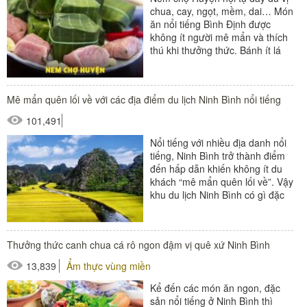
chua, cay, ngọt, mềm, dai… Món
ăn nổi tiếng Bình Định được
không ít người mê mẩn và thích
thú khi thưởng thức. Bánh ít lá
gai: Đặc sản chứa...
Mê mẩn quên lối về với các địa điểm du lịch Ninh Bình nổi tiếng
101,491
Nổi tiếng với nhiều địa danh nổi
tiếng, Ninh Bình trở thành điểm
đến hấp dẫn khiến không ít du
khách “mê mẩn quên lối về”. Vậy
khu du lịch Ninh Bình có gì đặc
biệt? Mời bạn...
Thưởng thức canh chua cá rô ngon đậm vị quê xứ Ninh Bình
13,839
Ẩm thực vùng miền
Kể đến các món ăn ngon, đặc
sản nổi tiếng ở Ninh Bình thì