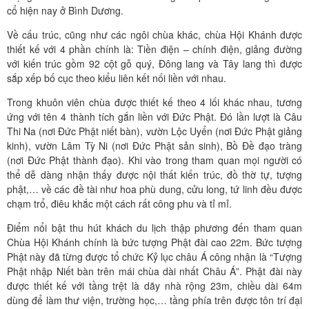
cổ hiện nay ở Bình Dương.
Về cấu trúc, cũng như các ngôi chùa khác, chùa Hội Khánh được
thiết kế với 4 phần chính là: Tiền điện – chính điện, giảng đường
với kiến trúc gồm 92 cột gỗ quý, Đông lang và Tây lang thì được
sắp xếp bố cục theo kiểu liên kết nối liền với nhau.
Trong khuôn viên chùa được thiết kế theo 4 lối khác nhau, tương
ứng với tên 4 thành tích gắn liền với Đức Phật. Đó lần lượt là Câu
Thi Na (nơi Đức Phật niết bàn), vườn Lộc Uyển (nơi Đức Phật giảng
kinh), vườn Lâm Tỳ Ni (nơi Đức Phật sản sinh), Bồ Đề đạo tràng
(nơi Đức Phật thành đạo). Khi vào trong tham quan mọi người có
thể dễ dàng nhận thấy được nội thất kiến trúc, đồ thờ tự, tượng
phật,… về các đề tài như hoa phù dung, cửu long, tứ linh đều được
chạm trổ, điêu khắc một cách rất công phu và tỉ mỉ.
Điểm nổi bật thu hút khách du lịch thập phương đến tham quan
Chùa Hội Khánh chính là bức tượng Phật đài cao 22m. Bức tượng
Phật này đã từng được tổ chức Kỷ lục châu Á công nhận là “Tượng
Phật nhập Niết bàn trên mái chùa dài nhất Châu Á”. Phật đài này
được thiết kế với tầng trệt là dãy nhà rộng 23m, chiều dài 64m
dùng để làm thư viện, trường học,… tầng phía trên được tôn trí đại