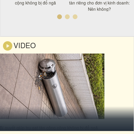
á
cộng không bị đổ ngã
tàn riêng cho đơn vị kinh doanh:
Nên không?
VIDEO
Bí quyết giúp trụ gạt tàn công cộng không bị đổ ngã