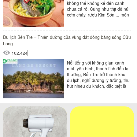
không thể không kể đến canh
chua cá rô. Cũng như thịt dê núi,
cơm cháy, rượu Kim Sơn,.., món
canh chua cá rô...
Du lịch Bến Tre – Thiên đường của vùng đất đồng bằng sông Cửu
Long
102,424
Nổi tiếng với không gian xanh
mát, yên bình, thanh tịnh đến lạ
thường, Bến Tre trở thành khu
du lịch, nghỉ dưỡng lý tưởng, thu
hút nhiều du khách, đặc biệt là
các bạn trẻ Sài Thành....