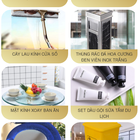
CÂY LAU KÍNH CỬA SỔ
THÙNG RÁC ĐÁ HOA CƯƠNG
ĐEN VIỀN INOX TRẮNG
MẶT KÍNH XOAY BÀN ĂN
SET DẦU GỘI SỮA TẮM DU
LỊCH