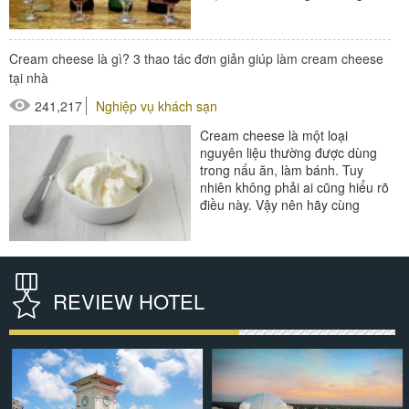
cách rượu Vermouth như thế
nào? Hãy cùng...
Cream cheese là gì? 3 thao tác đơn giản giúp làm cream cheese
#đồ amenities khách sạn
tại nhà
#thiết bị nhà hàng - bếp
241,217
Nghiệp vụ khách sạn
Cream cheese là một loại
nguyên liệu thường được dùng
trong nấu ăn, làm bánh. Tuy
nhiên không phải ai cũng hiểu rõ
điều này. Vậy nên hãy cùng
Poliva tìm hiểu rõ cream cheese
là gì và...
#đồ amenities khách sạn
REVIEW HOTEL
#thiết bị nhà hàng - bếp