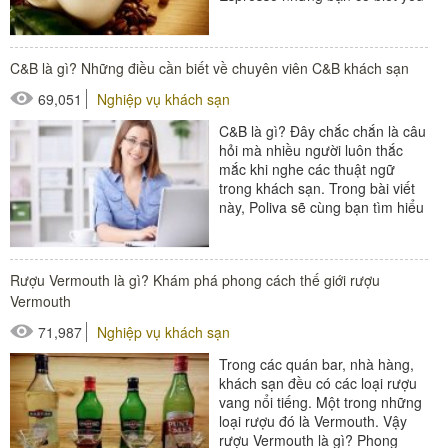
tố quyết định đến vị ngon...
#thiết bị nhà hàng - bếp
C&B là gì? Những điều cần biết về chuyên viên C&B khách sạn
69,051
Nghiệp vụ khách sạn
C&B là gì? Đây chắc chắn là câu
hỏi mà nhiều người luôn thắc
mắc khi nghe các thuật ngữ
trong khách sạn. Trong bài viết
này, Poliva sẽ cùng bạn tìm hiểu
C&B là gì? Những điều...
#đồ amenities khách sạn
Rượu Vermouth là gì? Khám phá phong cách thế giới rượu
#thiết bị nhà hàng - bếp
Vermouth
71,987
Nghiệp vụ khách sạn
Trong các quán bar, nhà hàng,
khách sạn đều có các loại rượu
vang nổi tiếng. Một trong những
loại rượu đó là Vermouth. Vậy
rượu Vermouth là gì? Phong