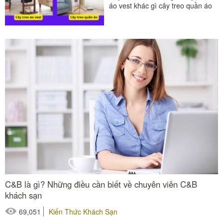
áo vest khác gì cây treo quần áo
đứng ngay...
#cây treo áo vest
#cây treo quần áo
C&B là gì? Những điều cần biết về chuyên viên C&B
khách sạn
69,051
Kiến Thức Khách Sạn