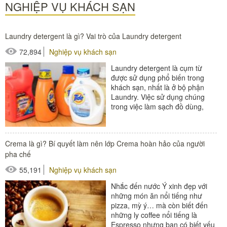
#gờ giảm tốc
NGHIỆP VỤ KHÁCH SẠN
#ốp góc cột
Laundry detergent là gì? Vai trò của Laundry detergent
72,894
Nghiệp vụ khách sạn
Laundry detergent là cụm từ
được sử dụng phổ biến trong
khách sạn, nhất là ở bộ phận
Laundry. Việc sử dụng chúng
trong việc làm sạch đồ dùng,
dụng cụ trong khách sạn là điều
cực kỳ...
Crema là gì? Bí quyết làm nên lớp Crema hoàn hảo của người
#đồ amenities khách sạn
pha chế
#thiết bị nhà hàng - bếp
55,191
Nghiệp vụ khách sạn
Nhắc đến nước Ý xinh đẹp với
những món ăn nổi tiếng như
pizza, mỳ ý… mà còn biết đến
những ly coffee nổi tiếng là
Espresso nhưng bạn có biết yếu