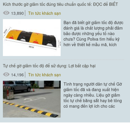
Kích thước gờ giảm tốc đúng tiêu chuẩn quốc tế: ĐỌC để BIẾT
13,890
Tin tức khách sạn
Bạn đã biết gờ giảm tốc độ được
đánh giá là chất lượng phải đảm
bảo được những yếu tố nào
chưa? Cùng Poliva tìm hiểu kỹ
hơn về thiết kế mẫu mã, kích
thước gờ giảm tốc...
#cục chặn bánh xe
Tự chế gờ giảm tốc độ để sử dụng: Lợi bất cập hại
#gờ giảm tốc
14,196
Tin tức khách sạn
#ốp góc cột
Tình trạng người dân tự chế Gờ
giảm tốc đã và đang xuất hiện
ngày càng nhiều. Liệu gờ giảm
tốc tự chế bằng sắt hay bê tông
có mang đến lợi ích cho các
phương tiện khi...
#cục chặn bánh xe