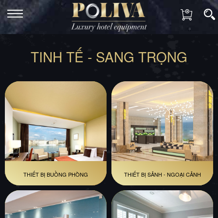
TINH TẾ - SANG TRỌNG
THIẾT BỊ BUỒNG PHÒNG
THIẾT BỊ SẢNH - NGOẠI CẢNH