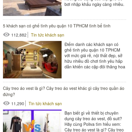
bơi nhập khẩu ngày càng nhiều.
Tuy nhiên sản phẩm nào...
#ghế bể bơi
5 khách sạn có ghế tình yêu quận 10 TPHCM tình bể tình
112,882
Tin tức khách sạn
Điểm danh các khách sạn có
ghế tình yêu quận 10 TPHCM
với mức giá rẻ, nội thất đẹp, sở
hữu nhiều đồ chơi tình yêu hấp
dẫn khiến các cặp đôi thăng hoa
khi ân ái làm...
Cây treo áo vest là gì? Cây treo áo vest khác gì cây treo quần áo
đứng?
11,290
Tin tức khách sạn
Bạn biết gì về thiết bị chuyên
dụng cây treo áo vest, đồ suit?
Hãy cùng Poliva tìm hiểu xem:
Cây treo áo vest là gì? Cây treo