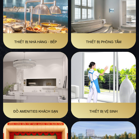
THIẾT BỊ NHÀ HÀNG - BẾP
THIẾT BỊ PHÒNG TẮM
ĐỒ AMENITIES KHÁCH SẠN
THIẾT BỊ VỆ SINH