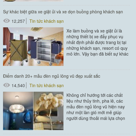
nghiệp...
Sự khác biệt giữa xe giặt ủi và xe dọn buồng phòng khách sạn
12,257
Tin tức khách sạn
Xe làm buồng và xe giặt ủi là
những thiết bị xe đẩy phục vụ
nhất định phải được trang bị tại
những khách sạn, resort có quy
mô lớn. Vậy bạn đã biết sự khác
biệt giữa...
#xe chở đồ giặt là
Điểm danh 20+ mẫu đèn ngủ lông vũ đẹp xuất sắc
14,540
Tin tức khách sạn
Không chỉ hướng tới các chất
liệu như thủy tinh, pha lê, các
mẫu đèn ngủ lông vũ hiện nay
như một làn gió mới mẻ giúp
người dùng thoải mái lựa chọn
theo sở thích bản thân....
#thiết bị buồng phòng