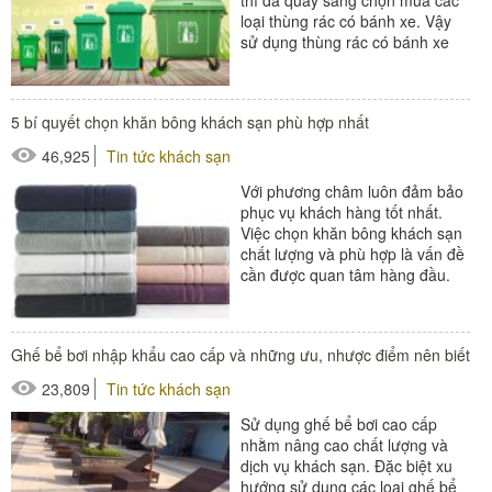
thì đã quay sang chọn mua các
loại thùng rác có bánh xe. Vậy
sử dụng thùng rác có bánh xe
mang lại những lợi...
#thùng rác
5 bí quyết chọn khăn bông khách sạn phù hợp nhất
46,925
Tin tức khách sạn
Với phương châm luôn đảm bảo
phục vụ khách hàng tốt nhất.
Việc chọn khăn bông khách sạn
chất lượng và phù hợp là vấn đề
cần được quan tâm hàng đầu.
Đừng bỏ qua 5 bí quyết...
#khăn khách sạn
Ghế bể bơi nhập khẩu cao cấp và những ưu, nhược điểm nên biết
23,809
Tin tức khách sạn
Sử dụng ghế bể bơi cao cấp
nhằm nâng cao chất lượng và
dịch vụ khách sạn. Đặc biệt xu
hướng sử dụng các loại ghế bể