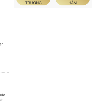
TRƯỜNG
HẦM
iện
hức
ách