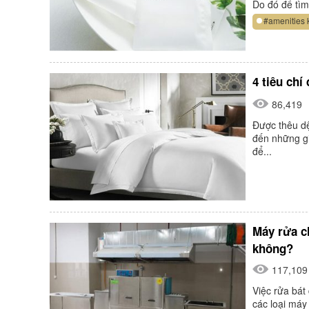
Do đó để tìm
#amenities 
4 tiêu chí
86,419
Được thêu dệ
đến những gi
để...
Máy rửa c
không?
117,109
Việc rửa bát 
các loại máy