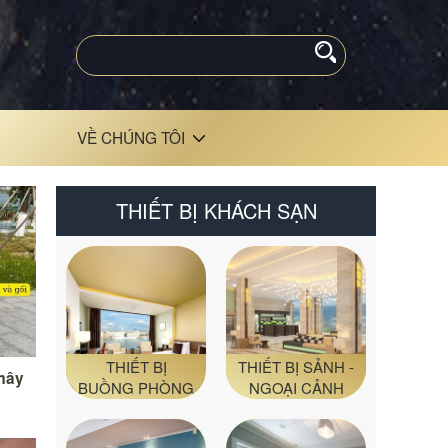
VỀ CHÚNG TÔI
THIẾT BỊ KHÁCH SẠN
THIẾT BỊ
THIẾT BỊ SẢNH -
 mây
BUỒNG PHÒNG
NGOẠI CẢNH