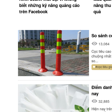
dịch
biết những kỹ năng quảng cáo
năng thu
trên Facebook
quả
So sánh cọ
13,084
Cọc tiêu cao 
chuộng nhất 
so...
#cọc tiêu gi
Điểm danh
nay
32,885
Hiện nay trê