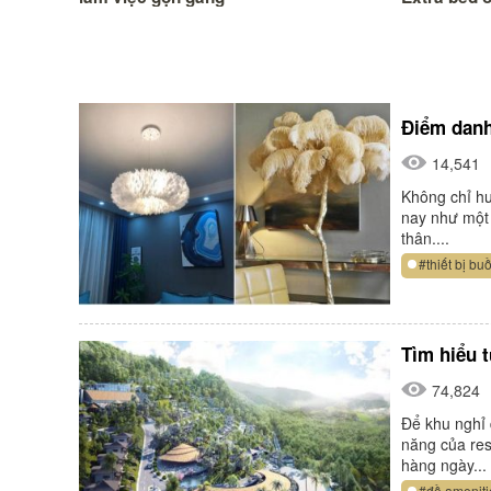
Điểm danh
14,541
Không chỉ hư
nay như một 
thân....
#thiết bị b
Tìm hiểu 
74,824
Để khu nghỉ 
năng của res
hàng ngày...
#đồ ameniti