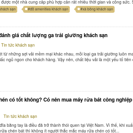
 được một nhà cung cấp phù hợp cần rất nhiều thời gian và công sức. 
khách sạn
#đồ amenities khách sạn
#xà bông khách sạn
 đánh giá chất lượng ga trải giường khách sạn
Tin tức khách sạn
t từ những sợi vải mềm mại khác nhau, mỗi loại ga trải giường luôn m
ấc ngủ ngon cho khách hàng. Vậy nên, chất liệu vải là một yếu tố tiên
hén có tốt không? Có nên mua máy rửa bát công nghiệp
Tin tức khách sạn
đĩa bằng tay là điều đã trở thành thói quen tại Việt Nam. Vì thế, khi xuấ
 rửa chén bát thì không ít người thắc mắc máy rửa chén có tốt...