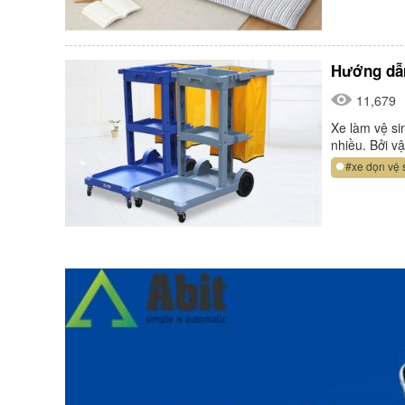
Hướng dẫn
11,679
Xe làm vệ sin
nhiều. Bởi v
#xe dọn vệ 