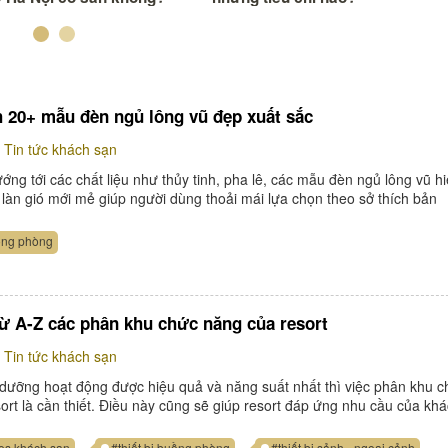
 20+ mẫu đèn ngủ lông vũ đẹp xuất sắc
Tin tức khách sạn
ớng tới các chất liệu như thủy tinh, pha lê, các mẫu đèn ngủ lông vũ h
làn gió mới mẻ giúp người dùng thoải mái lựa chọn theo sở thích bản
uồng phòng
từ A-Z các phân khu chức năng của resort
Tin tức khách sạn
dưỡng hoạt động được hiệu quả và năng suất nhất thì việc phân khu c
ort là cần thiết. Điều này cũng sẽ giúp resort đáp ứng nhu cầu của kh
es khách sạn
#thiết bị buồng phòng
#thiết bị sảnh - ngoại cảnh