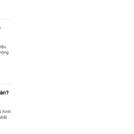
c
hiệu
thông
sàn?
ô hình
phải