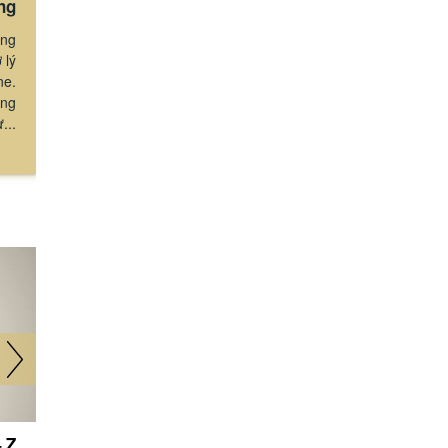
ng
ơng
 lý
ne.
ăng
ự...
 Z