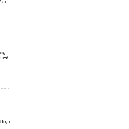
Sau...
ang
 quyết
t hiện