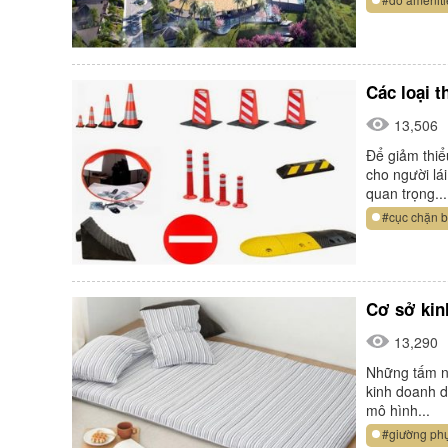
Các loại t
13,506
Để giảm thiể
cho người lá
quan trọng...
#cục chặn 
Cơ sở kin
13,290
Những tấm n
kinh doanh d
mô hình...
#giường ph