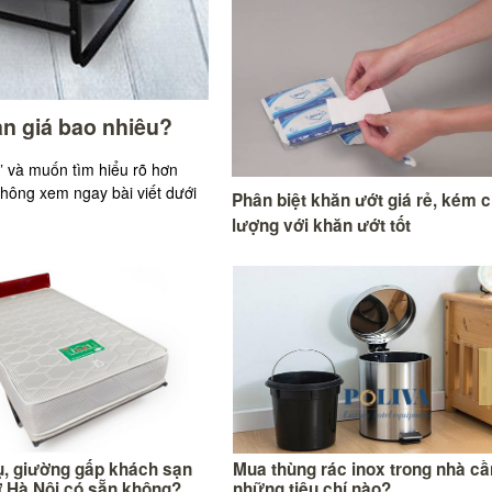
n giá bao nhiêu?
 và muốn tìm hiểu rõ hơn
không xem ngay bài viết dưới
Phân biệt khăn ướt giá rẻ, kém c
lượng với khăn ướt tốt
, giường gấp khách sạn
Mua thùng rác inox trong nhà cầ
ở Hà Nội có sẵn không?
những tiêu chí nào?