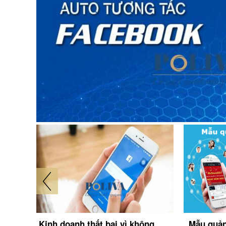
o và
Kinh doanh thất bại vì không
Mẫu quản