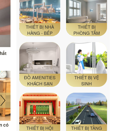
THIẾT BỊ NHÀ
THIẾT BỊ
HÀNG - BẾP
PHÒNG TẮM
hất
ĐỒ AMENITIES
THIẾT BỊ VỆ
KHÁCH SẠN
SINH
n có
Số phận những bánh xà bông khách
Dù treo tường
THIẾT BỊ HỘI
THIẾT BỊ TẦNG
sạn dùng dở sẽ đi về đâu?
sử dụng có t