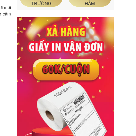
TRƯỜNG
HẦM
ơi mới
ạo cảm