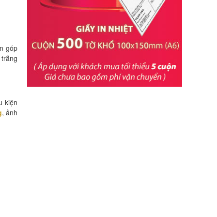
n góp
 trắng
u kiện
g
, ảnh