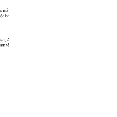
ặc mất
iệc bố
oa giả
inh tế