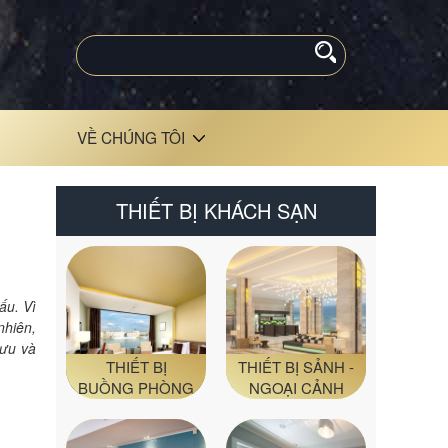
VỀ CHÚNG TÔI
THIẾT BỊ KHÁCH SẠN
ấu. Vì
nhiên,
 ưu và
THIẾT BỊ
THIẾT BỊ SẢNH -
BUỒNG PHÒNG
NGOẠI CẢNH