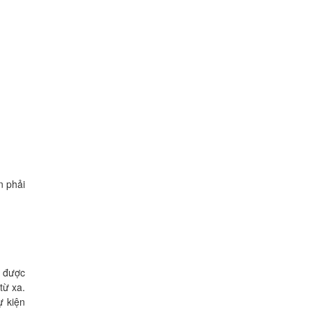
n phải
y được
từ xa.
ự kiện