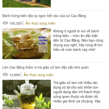
Hà Nam...
Bánh trứng kiến độc lạ ngon hết nấc của xứ Cao Bằng
105,320
Ẩm thực vùng miền
Không ít người tò mò về bánh
trứng kiến – món ăn đặc biệt
đến từ Cao Bằng. Nếu bạn cũng
chung suy nghĩ, hãy cùng đi tìm
hiểu về món bánh này nhé!
Bánh khảo giản dị...
Lên Cao Bằng thẩm vị trà giảo cổ lam đặc sắc khó quên
13,895
Ẩm thực vùng miền
Trà giảo cổ lam với nhiều tác
dụng có lợi cho sức khỏe con
người đang dần trở thành thức
uống quen thuộc và được rất
nhiều gia đình ưa chuộng. Vậy
những tác dụng của trà này...