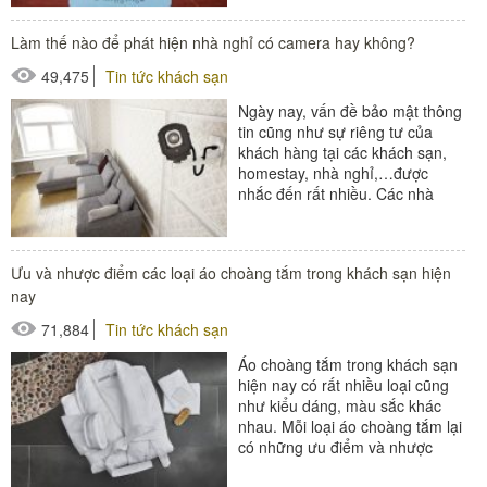
#thảm chùi chân
Làm thế nào để phát hiện nhà nghỉ có camera hay không?
#thiết bị buồng phòng
49,475
Tin tức khách sạn
#thiết bị phòng tắm
Ngày nay, vấn đề bảo mật thông
tin cũng như sự riêng tư của
khách hàng tại các khách sạn,
homestay, nhà nghỉ,…được
nhắc đến rất nhiều. Các nhà
nghỉ có camera hay không, họ
lắp đặt để...
#thiết bị buồng phòng
Ưu và nhược điểm các loại áo choàng tắm trong khách sạn hiện
nay
71,884
Tin tức khách sạn
Áo choàng tắm trong khách sạn
hiện nay có rất nhiều loại cũng
như kiểu dáng, màu sắc khác
nhau. Mỗi loại áo choàng tắm lại
có những ưu điểm và nhược
điểm riêng biệt phù hợp với...