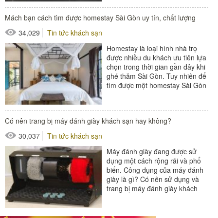
#áo choàng tắm
Mách bạn cách tìm được homestay Sài Gòn uy tín, chất lượng
#đồ dùng phòng tắm
34,029
Tin tức khách sạn
#khăn khách sạn
Homestay là loại hình nhà trọ
được nhiều du khách ưu tiên lựa
chọn trong thời gian gần đây khi
ghé thăm Sài Gòn. Tuy nhiên để
tìm được một homestay Sài Gòn
ưng ý thì lại là...
#ghế bể bơi
Có nên trang bị máy đánh giày khách sạn hay không?
#ghế công viên
30,037
Tin tức khách sạn
#ô dù ngoài trời
Máy đánh giày đang được sử
dụng một cách rộng rãi và phổ
biến. Công dụng của máy đánh
giày là gì? Có nên sử dụng và
trang bị máy đánh giày khách
sạn? Bài viết sẽ giúp...
#máy đánh giày