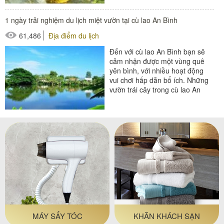
1 ngày trải nghiệm du lịch miệt vườn tại cù lao An Bình
61,486
Địa điểm du lịch
Đến với cù lao An Bình bạn sẽ
cảm nhận được một vùng quê
yên bình, với nhiều hoạt động
vui chơi hấp dẫn bổ ích. Những
vườn trái cây trong cù lao An
Bình sum xuê chín...
GIỎ ĐỰNG ĐỒ PHÒNG
THẢM PHÒNG TẮM