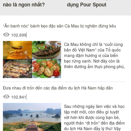
nào là ngon nhất?
dụng Pour Spout
“Ăn banh nóc” bánh kẹo đặc sản Cà Mau bị nghiện đừng kêu
102,699
Cà Mau không chỉ là “cuối cùng
bản đồ Việt Nam” của Tổ quốc
mang đậm hương vị của biển
bạc rừng xanh. Nơi đây còn là
thiên đường ẩm thực phong phú,
đặc sản Cà Mau được...
Đưa nhau đi trốn đến các địa điểm du lịch Hà Nam hấp dẫn
102,841
Sau những ngày làm việc và học
tập mệt mỏi, còn điều gì tuyệt
vời hơn khi được cùng bạn bè,
người thân “đi trốn” đến địa điểm
du lịch Hà Nam đầy lý thú! Vậy