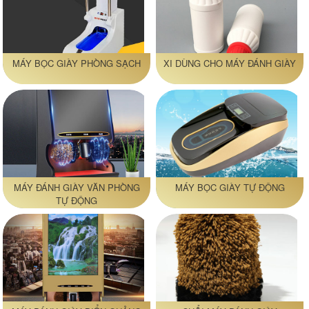
MÁY BỌC GIÀY PHÒNG SẠCH
XI DÙNG CHO MÁY ĐÁNH GIÀY
MÁY ĐÁNH GIÀY VĂN PHÒNG
MÁY BỌC GIÀY TỰ ĐỘNG
TỰ ĐỘNG