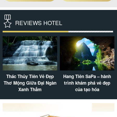
TẮM
REVIEWS HOTEL
Lang thang Phia Oắc để
Núi Cấm Sơn – kỳ quan
chiêm ngưỡng “bức tranh
thiên nhiên nằm giữa lòng
thiên nhiên “ tuyệt mỹ
Hà Giang